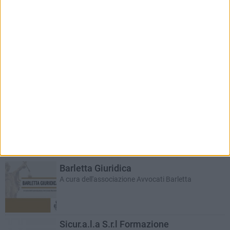
RUBRICHE AGGIORNATE DI RECENTE
Auto e motori
In collaborazione con Dibenedetto Automotive
Bar.S.A. informa
Educazione ambientale: piccole istruzioni per l'uso
Barletta Giuridica
A cura dell'associazione Avvocati Barletta
Sicur.a.l.a S.r.l Formazione