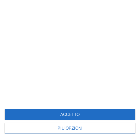
Iscrivendoti accetti i
termini
e la
privacy policy
Altri contenuti a tema
Decimo sguardo
Settimo sguardo
Nella città delle sfide
Il sopito fremere dell’assedio
ACCETTO
PIÙ OPZIONI