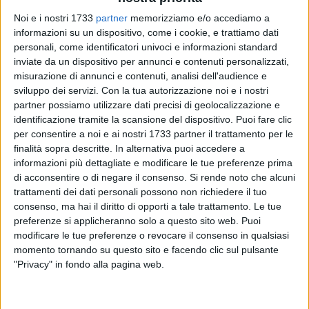
di quei bambini che avevano ventura di frequentare l'ostico
Noi e i nostri 1733
partner
memorizziamo e/o accediamo a
asilo Principe di Napoli lì vicino e trovavano giovamento nel
informazioni su un dispositivo, come i cookie, e trattiamo dati
riutilizzare quelle armi, a mò di frustino o spada o mazza
personali, come identificatori univoci e informazioni standard
ferrata, in fantasiosi scontri medievali di cui ho un ricordo
inviate da un dispositivo per annunci e contenuti personalizzati,
dipinto a tinte sature. Durava poco, perchè la piazza poteva
misurazione di annunci e contenuti, analisi dell'audience e
essere percorsa solo una volta al giorno all'andata, per
sviluppo dei servizi.
Con la tua autorizzazione noi e i nostri
tacere del ritorno. Ma riempiva l'animo di bambini quel tanto
partner possiamo utilizzare dati precisi di geolocalizzazione e
che basta a perpetuare il ricordo per sempre.
identificazione tramite la scansione del dispositivo. Puoi fare clic
per consentire a noi e ai nostri 1733 partner il trattamento per le
finalità sopra descritte. In alternativa puoi accedere a
E se, dopo i trenta, ancora si provasse quel circolare
informazioni più dettagliate e modificare le tue preferenze prima
camminamento? Le chianche sono sempre lì, rotte come
di acconsentire o di negare il consenso.
Si rende noto che alcuni
allora. E sembra che gli antichi guardiani verdi non abbiano
trattamenti dei dati personali possono non richiedere il tuo
perso l'abitudine di combattere e disseminar rami. Hanno lo
consenso, ma hai il diritto di opporti a tale trattamento. Le tue
stesso colore dei miei ricordi. Vuoi che non ti abbia vista
preferenze si applicheranno solo a questo sito web. Puoi
lassù sorridere di me? So che mi vuoi bene, e allora ancora
modificare le tue preferenze o revocare il consenso in qualsiasi
momento tornando su questo sito e facendo clic sul pulsante
una volta fammi giocare. In questa piazza dall'odore antico
"Privacy" in fondo alla pagina web.
e dall'aspetto solenne.
Piazza Plebiscito
2 FOTO