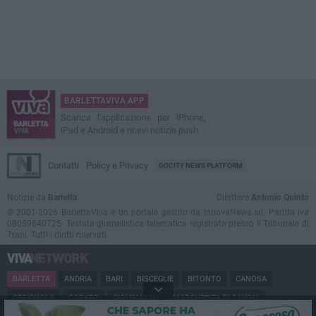
BARLETTAVIVA APP
Scarica l'applicazione per iPhone,
iPad e Android e ricevi notizie push
Contatti
Policy e Privacy
GOCITY NEWS PLATFORM
Notizie da
Barletta
Direttore
Antonio Quinto
© 2001-2026 BarlettaViva è un portale gestito da InnovaNews srl. Partita iva
08059640725. Testata giornalistica telematica registrata presso il Tribunale di
Trani. Tutti i diritti riservati.
BARLETTA
ANDRIA
BARI
BISCEGLIE
BITONTO
CANOSA
CERIGNOLA
CORATO
GIOVINAZZO
MARGHERITA DI SAVOIA