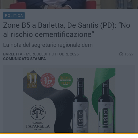
POLITICA
Zone B5 a Barletta, De Santis (PD): “No
al rischio cementificazione”
La nota del segretario regionale dem
BARLETTA -
MERCOLEDÌ 1 OTTOBRE 2025
15.27
COMUNICATO STAMPA