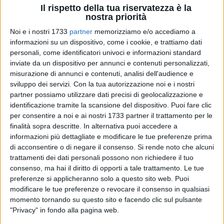
Il rispetto della tua riservatezza è la
nostra priorità
Noi e i nostri 1733
partner
memorizziamo e/o accediamo a
32
informazioni su un dispositivo, come i cookie, e trattiamo dati
personali, come identificatori univoci e informazioni standard
inviate da un dispositivo per annunci e contenuti personalizzati,
«Passano decenni senza che si dica o faccia nulla, otto anni
misurazione di annunci e contenuti, analisi dell'audience e
dall'approvazione del Documento programmatico
sviluppo dei servizi.
Con la tua autorizzazione noi e i nostri
partner possiamo utilizzare dati precisi di geolocalizzazione e
preliminare, il Dpp, per la redazione del Piano urbanistico
identificazione tramite la scansione del dispositivo. Puoi fare clic
generale, senza che vi sia dato seguito e, nel bel mezzo
per consentire a noi e ai nostri 1733 partner il trattamento per le
dell'estate, non v'è stata altra emergenza a Barletta se
finalità sopra descritte. In alternativa puoi accedere a
nonquella di adottare un atto urbanistico che, se fosse poi
informazioni più dettagliate e modificare le tue preferenze prima
approvato, consentirebbe una ulteriore cementificazione
di acconsentire o di negare il consenso.
Si rende noto che alcuni
della città, che già affoga fra i palazzi». Così il segretario del
trattamenti dei dati personali possono non richiedere il tuo
Pd Puglia, Domenico De Santis.
consenso, ma hai il diritto di opporti a tale trattamento. Le tue
preferenze si applicheranno solo a questo sito web. Puoi
modificare le tue preferenze o revocare il consenso in qualsiasi
«Ma chi ha bisogno di tutto questo? Barletta di certo no, i
momento tornando su questo sito e facendo clic sul pulsante
suoi cittadini e le sue cittadine non ne hanno bisogno. Loro
"Privacy" in fondo alla pagina web.
chiedono aree verdi, parchi e spazi aperti alla comunità,