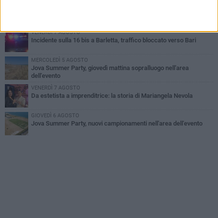
GIOVEDÌ 6 AGOSTO
Il ricordo di "Cecco", il benzinaio col sorriso: «Contava i giorni che
lo separavano dalla pensione»
VENERDÌ 7 AGOSTO
Incidente sulla 16 bis a Barletta, traffico bloccato verso Bari
MERCOLEDÌ 5 AGOSTO
Jova Summer Party, giovedì mattina sopralluogo nell'area
dell'evento
VENERDÌ 7 AGOSTO
Da estetista a imprenditrice: la storia di Mariangela Nevola
GIOVEDÌ 6 AGOSTO
Jova Summer Party, nuovi campionamenti nell'area dell'evento