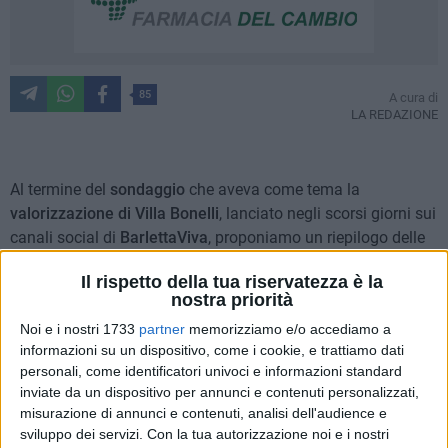
85
A cura di
LA REDAZIONE
Al termine del
sondaggio
che aveva come tema la
valorizzazione di Villa Bonelli
, lanciato negli scorsi giorni sui
canali social di
BarlettaViva
, proponiamo un riepilogo delle
risposte dei lettori
, i quali hanno partecipato numerosi
Il rispetto della tua riservatezza è la
all'iniziativa social con
entusiasmo
e
spirito critico
.
nostra priorità
Noi e i nostri 1733
partner
memorizziamo e/o accediamo a
La sfida emersa si può sintetizzare in due punti di vista
informazioni su un dispositivo, come i cookie, e trattiamo dati
diversi e contrapposti di concepire questo luogo: c'è chi ne
personali, come identificatori univoci e informazioni standard
immagina la
trasformazione in un polo culturale e turistico
inviate da un dispositivo per annunci e contenuti personalizzati,
pubblico
e chi ne auspica, invece, la
gestione privata
per
misurazione di annunci e contenuti, analisi dell'audience e
crearne un
ristorante o un centro per eventi.
sviluppo dei servizi.
Con la tua autorizzazione noi e i nostri