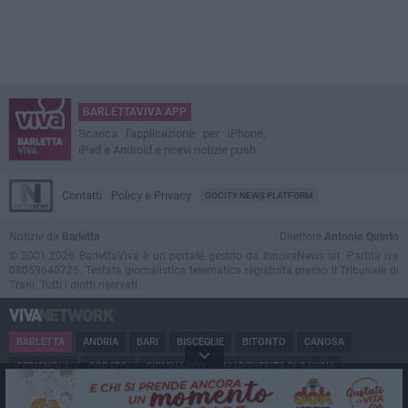
BARLETTAVIVA APP
Scarica l'applicazione per iPhone,
iPad e Android e ricevi notizie push
Contatti
Policy e Privacy
GOCITY NEWS PLATFORM
Notizie da
Barletta
Direttore
Antonio Quinto
© 2001-2026 BarlettaViva è un portale gestito da InnovaNews srl. Partita iva
08059640725. Testata giornalistica telematica registrata presso il Tribunale di
Trani. Tutti i diritti riservati.
BARLETTA
ANDRIA
BARI
BISCEGLIE
BITONTO
CANOSA
CERIGNOLA
CORATO
GIOVINAZZO
MARGHERITA DI SAVOIA
MINERVINO
MODUGNO
MOLFETTA
PUGLIA
RUVO