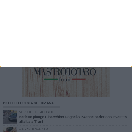
Aria condizionata non funzionante in reparto,
«situazione già attenzionata»
PIÙ LETTI QUESTA SETTIMANA
MERCOLEDÌ 5 AGOSTO
Barletta piange Gioacchino Dagnello: 64enne barlettano investito
all'alba a Trani
GIOVEDÌ 6 AGOSTO