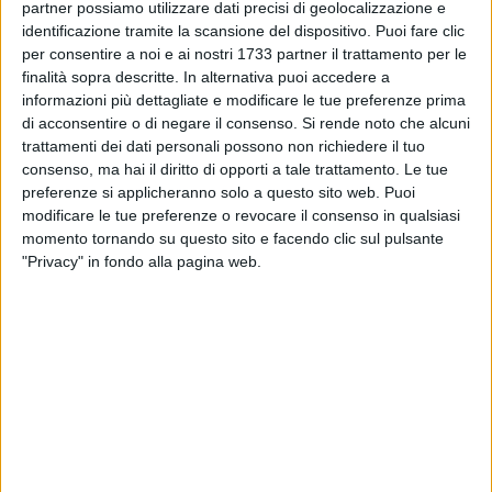
partner possiamo utilizzare dati precisi di geolocalizzazione e
Villa Bonelli come un polo culturale pubblico
identificazione tramite la scansione del dispositivo. Puoi fare clic
per consentire a noi e ai nostri 1733 partner il trattamento per le
Sono variegate le idee di chi vorrebbe che Villa Bonelli
finalità sopra descritte. In alternativa puoi accedere a
rimanga uno
spazio pubblico.
informazioni più dettagliate e modificare le tue preferenze prima
di acconsentire o di negare il consenso.
Si rende noto che alcuni
Secondo i cittadini si potrebbe creare:
"Un
museo
nella casa
trattamenti dei dati personali possono non richiedere il tuo
abbandonata dedicato a
Pietro Mennea
", "una sede di un
consenso, ma hai il diritto di opporti a tale trattamento. Le tue
importante
presidio culturale
recuperando l'immobile
preferenze si applicheranno solo a questo sito web. Puoi
abbandonato e recuperando, di conseguenza, la fruizione
modificare le tue preferenze o revocare il consenso in qualsiasi
momento tornando su questo sito e facendo clic sul pulsante
della villa, dato che in passato si è pensato di farne sede di
"Privacy" in fondo alla pagina web.
una
Sezione staccata del Conservatorio
", "un luogo
destinato a fare
eventi di tipo storico e rievocazioni
", "con
l'inserimento di
arredamento dell'epoca
potrebbe essere un
museo di natura storica".
E ancora: "
un
luogo di aggregazione per ragazzi
"
oppure
"un
centro per l'autismo
, che darebbe anche opportunità di
lavoro", "un
gran museo
dove organizzare importanti eventi
ma soprattutto creare un vero
spazio verde
".