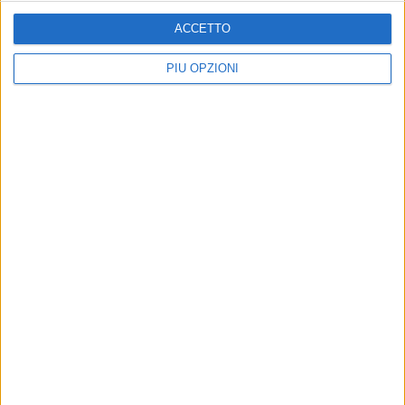
ACCETTO
PIÙ OPZIONI
Altri contenuti a tema
Giardino storico di villa
Villa Bonelli, luglio 2026
Bonelli, il direttore dei lavori
nuova data per la riapertura
presenta il progetto di
Lavori in fase di ultimazione