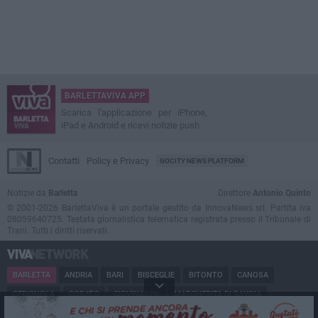
BARLETTAVIVA APP
Scarica l'applicazione per iPhone,
iPad e Android e ricevi notizie push
Contatti
Policy e Privacy
GOCITY NEWS PLATFORM
Notizie da
Barletta
Direttore
Antonio Quinto
© 2001-2026 BarlettaViva è un portale gestito da InnovaNews srl. Partita iva
08059640725. Testata giornalistica telematica registrata presso il Tribunale di
Trani. Tutti i diritti riservati.
BARLETTA
ANDRIA
BARI
BISCEGLIE
BITONTO
CANOSA
CERIGNOLA
CORATO
GIOVINAZZO
MARGHERITA DI SAVOIA
MINERVINO
MODUGNO
MOLFETTA
PUGLIA
RUVO