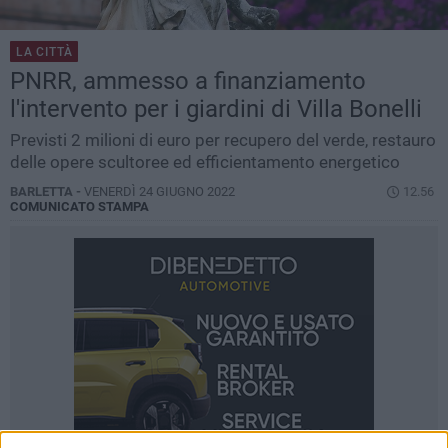
LA CITTÀ
PNRR, ammesso a finanziamento
l'intervento per i giardini di Villa Bonelli
Previsti 2 milioni di euro per recupero del verde, restauro
delle opere scultoree ed efficientamento energetico
BARLETTA -
VENERDÌ 24 GIUGNO 2022
12.56
COMUNICATO STAMPA