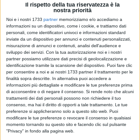
Il rispetto della tua riservatezza è la
nostra priorità
Noi e i nostri 1733
partner
memorizziamo e/o accediamo a
127
informazioni su un dispositivo, come i cookie, e trattiamo dati
personali, come identificatori univoci e informazioni standard
inviate da un dispositivo per annunci e contenuti personalizzati,
misurazione di annunci e contenuti, analisi dell'audience e
Con Decreto del Ministero della Cultura è stata ammessa a
sviluppo dei servizi.
Con la tua autorizzazione noi e i nostri
finanziamento la proposta, formalizzata dall'Ente civico,
partner possiamo utilizzare dati precisi di geolocalizzazione e
tesa alla valorizzazione del giardino storico di Villa Bonelli
identificazione tramite la scansione del dispositivo. Puoi fare clic
per consentire a noi e ai nostri 1733 partner il trattamento per le
nell'ambito del PNRR, il Piano Nazionale di Ripresa e
finalità sopra descritte. In alternativa puoi accedere a
Resilienza finanziato dall'Unione Europea. L'intervento, per
informazioni più dettagliate e modificare le tue preferenze prima
un ammontare di € 2.000.000,00, prevede il recupero della
di acconsentire o di negare il consenso.
Si rende noto che alcuni
componente vegetale del giardino, quindi il suo restauro
trattamenti dei dati personali possono non richiedere il tuo
architettonico e scultoreo, infine l'ottimizzazione
consenso, ma hai il diritto di opporti a tale trattamento. Le tue
dell'impiantistica sulla base di moderne tecnologie per il
preferenze si applicheranno solo a questo sito web. Puoi
risparmio e l'efficientamento energetico.
modificare le tue preferenze o revocare il consenso in qualsiasi
momento tornando su questo sito e facendo clic sul pulsante
"Privacy" in fondo alla pagina web.
Tutte le opere di riqualificazione, rafforzando l'identità del