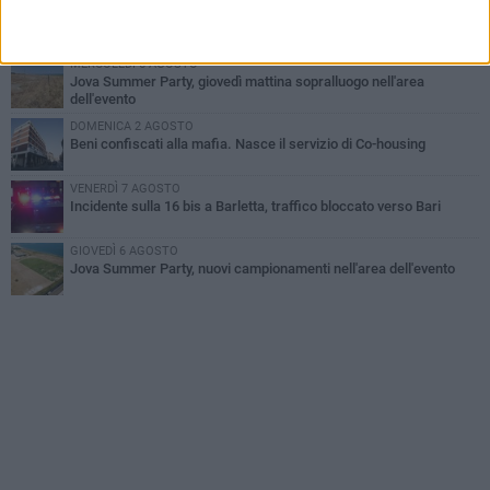
GIOVEDÌ 6 AGOSTO
Il ricordo di "Cecco", il benzinaio col sorriso: «Contava i giorni che
lo separavano dalla pensione»
MERCOLEDÌ 5 AGOSTO
Jova Summer Party, giovedì mattina sopralluogo nell'area
dell'evento
DOMENICA 2 AGOSTO
Beni confiscati alla mafia. Nasce il servizio di Co-housing
VENERDÌ 7 AGOSTO
Incidente sulla 16 bis a Barletta, traffico bloccato verso Bari
GIOVEDÌ 6 AGOSTO
Jova Summer Party, nuovi campionamenti nell'area dell'evento