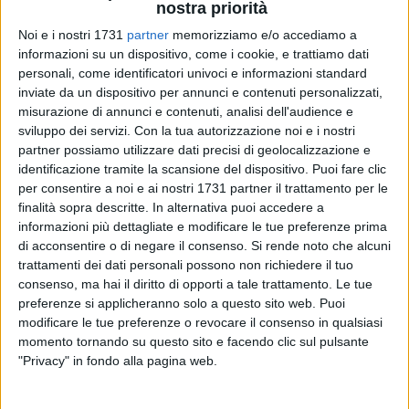
nostra priorità
Noi e i nostri 1731
partner
memorizziamo e/o accediamo a
informazioni su un dispositivo, come i cookie, e trattiamo dati
personali, come identificatori univoci e informazioni standard
inviate da un dispositivo per annunci e contenuti personalizzati,
misurazione di annunci e contenuti, analisi dell'audience e
sviluppo dei servizi.
Con la tua autorizzazione noi e i nostri
partner possiamo utilizzare dati precisi di geolocalizzazione e
Con l'approvazione del VI Piano Regionale delle Politiche
identificazione tramite la scansione del dispositivo. Puoi fare clic
Sociali 2026–2028 da parte della Regione Puglia, il Comune
per consentire a noi e ai nostri 1731 partner il trattamento per le
di Barletta avvia il percorso di progettazione partecipata per
finalità sopra descritte. In alternativa puoi accedere a
la definizione del nuovo Piano Sociale di Zona dell'Ambito
informazioni più dettagliate e modificare le tue preferenze prima
territoriale di Barletta.
di acconsentire o di negare il consenso.
Si rende noto che alcuni
Il percorso prevede tre tavoli tematici aperti a cittadini, enti
trattamenti dei dati personali possono non richiedere il tuo
pubblici, Terzo Settore, associazioni e stakeholder del
consenso, ma hai il diritto di opporti a tale trattamento. Le tue
preferenze si applicheranno solo a questo sito web. Puoi
territorio:
modificare le tue preferenze o revocare il consenso in qualsiasi
momento tornando su questo sito e facendo clic sul pulsante
· 14 maggio 2026 – Invecchiamento attivo e disabilità;
"Privacy" in fondo alla pagina web.
· 21 maggio 2026 – Inclusione sociale e contrasto alla
povertà.