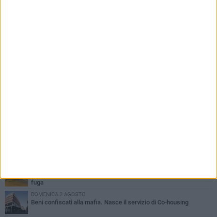
PIÙ LETTI QUESTA SETTIMANA
VENERDÌ 31 LUGLIO
Inaugurato il nuovo parcheggio nella stazione di Barletta
MERCOLEDÌ 5 AGOSTO
Barletta piange Gioacchino Dagnello: 64enne barlettano investito
all'alba a Trani
GIOVEDÌ 30 LUGLIO
Rapina all'Ipercoop di Barletta: nel mirino la gioielleria, banditi in
fuga
DOMENICA 2 AGOSTO
Beni confiscati alla mafia. Nasce il servizio di Co-housing