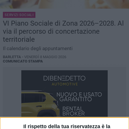
SERVIZI SOCIALI
VI Piano Sociale di Zona 2026–2028. Al
via il percorso di concertazione
territoriale
Il calendario degli appuntamenti
BARLETTA -
VENERDÌ 8 MAGGIO 2026
COMUNICATO STAMPA
Il rispetto della tua riservatezza è la