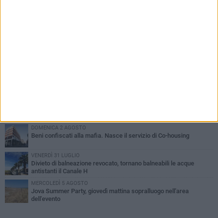
PIÙ LETTI QUESTA SETTIMANA
VENERDÌ 31 LUGLIO
Inaugurato il nuovo parcheggio nella stazione di Barletta
MERCOLEDÌ 5 AGOSTO
Barletta piange Gioacchino Dagnello: 64enne barlettano investito
all'alba a Trani
GIOVEDÌ 30 LUGLIO
Rapina all'Ipercoop di Barletta: nel mirino la gioielleria, banditi in
fuga
DOMENICA 2 AGOSTO
Beni confiscati alla mafia. Nasce il servizio di Co-housing
VENERDÌ 31 LUGLIO
Divieto di balneazione revocato, tornano balneabili le acque
antistanti il Canale H
MERCOLEDÌ 5 AGOSTO
Jova Summer Party, giovedì mattina sopralluogo nell'area
dell'evento