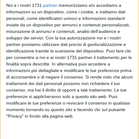
Noi e i nostri 1731
partner
memorizziamo e/o accediamo a
informazioni su un dispositivo, come i cookie, e trattiamo dati
personali, come identificatori univoci e informazioni standard
inviate da un dispositivo per annunci e contenuti personalizzati,
misurazione di annunci e contenuti, analisi dell'audience e
Il Settore Welfare informa la cittadinanza che, a causa di
sviluppo dei servizi.
Con la tua autorizzazione noi e i nostri
partner possiamo utilizzare dati precisi di geolocalizzazione e
interventi manutentivi presso i locali del 4° piano, gli uffici
identificazione tramite la scansione del dispositivo. Puoi fare clic
del Segretariato Sociale saranno accessibili per qualsivoglia
per consentire a noi e ai nostri 1731 partner il trattamento per le
informazione e/o attività e sino a nuova comunicazione, al
finalità sopra descritte. In alternativa puoi accedere a
3° piano dei Servizi Sociali, come di seguito indicato:
informazioni più dettagliate e modificare le tue preferenze prima
di acconsentire o di negare il consenso.
Si rende noto che alcuni
· Sede: Palazzo dei Servizi Sociali, piazza Aldo Moro n. 16,
trattamenti dei dati personali possono non richiedere il tuo
piano 3°.
consenso, ma hai il diritto di opporti a tale trattamento. Le tue
preferenze si applicheranno solo a questo sito web. Puoi
modificare le tue preferenze o revocare il consenso in qualsiasi
Contatti Telefonici
momento tornando su questo sito e facendo clic sul pulsante
I recapiti telefonici momentaneamente attivi per contattare il
"Privacy" in fondo alla pagina web.
servizio del Segretario Sociale del Comune di Barletta, sono i
seguenti:
· 0883/516701