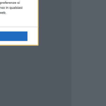
 preferenze si
nso in qualsiasi
 web.