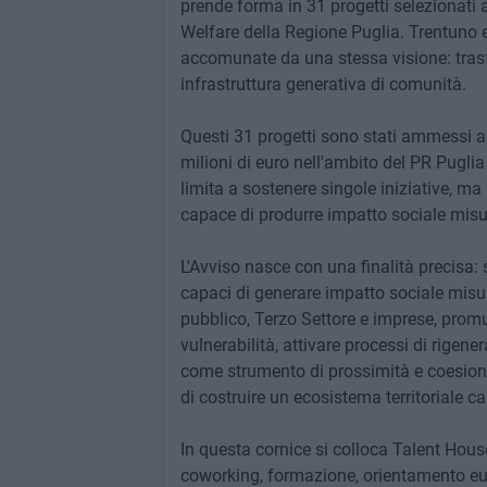
prende forma in 31 progetti selezionati a
Welfare della Regione Puglia. Trentuno es
accomunate da una stessa visione: trasf
infrastruttura generativa di comunità.
Questi 31 progetti sono stati ammessi a
milioni di euro nell'ambito del PR Pugl
limita a sostenere singole iniziative, ma
capace di produrre impatto sociale misur
L'Avviso nasce con una finalità precisa:
capaci di generare impatto sociale misur
pubblico, Terzo Settore e imprese, promu
vulnerabilità, attivare processi di rigen
come strumento di prossimità e coesione. 
di costruire un ecosistema territoriale c
In questa cornice si colloca Talent Ho
coworking, formazione, orientamento eur