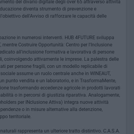
ento del divario digitale degli over 65 attraverso attività
 l'educazione diventa strumento di prevenzione e
l'obiettivo dell'Avviso di rafforzare le capacità delle
pazione in numerosi interventi. HUB 4FUTURE sviluppa
, mentre Costruire Opportunità: Centro per l'Inclusione
dicato all'inclusione formativa e lavorativa di persone
li, coinvolgendo attivamente le imprese. La palestra delle
i per persone fragili, con un modello replicabile di
a sociale assume un ruolo centrale anche in WINEAUT,
 un punto vendita e un laboratorio, e in TrasformaMente,
ione trasformando eccedenze agricole in prodotti lavorati
bilità o in percorsi di giustizia riparativa. Analogamente,
olders per INclusione Attiva) integra nuove attività
ipendenze o in misure alternative alla detenzione,
po territoriale.
aturali rappresenta un ulteriore tratto distintivo. C.A.S.A.