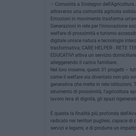
– Comunità a Sostegno dell'Agricoltura Ac
attraverso una comunità agricola solida
Emozioni in movimento trasforma un'area
Generazioni in rete per l'innovazione soc
welfare di prossimità e turismo accessi
digitale unisce natura e tecnologie inter
trasformativa; CARE HELPER - RETE T
EDUCATIVI attiva un servizio domiciliare f
alleggerendo il carico familiare.
Nel loro insieme, questi 31 progetti – tu
come il welfare sia diventato non più sol
generativa che mette in rete istituzioni, 
strumento di prossimità, l'agricoltura spa
lavoro leva di dignità, gli spazi rigenera
È questa la finalità più profonda dell'A
radicato nei territori pugliesi, capace d
servizi e legami, e di produrre un impatt