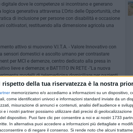
 e digitale dove le competenze si incontrano e generano
a logica generativa attraversa L'Orto delle Opportunità, che
pratica di inclusione per persone con disabilità e occasione
i coltivatori, restituendo alla dimensione agricola una
amento attivo si muovono V.I.T.A. - Valore Innovativo con
gra sensori domestici e ascolto umano per contrastare
nt per MCI e demenze, centro dedicato alla presa in
itivo lieve e demenze; e BATTITO IN RETE -"La nuova
sperimenta modelli di telemedicina domiciliare per pazienti
enziale nelle aree rurali. A questi si affiancano Community
l rispetto della tua riservatezza è la nostra prior
pporto del benessere psico-sociale degli over 65, e
artner
memorizziamo e/o accediamo a informazioni su un dispositivo, c
uce domotica e intelligenza artificiale nelle residenze
ali, come identificatori univoci e informazioni standard inviate da un di
 equilibrio tra cura e innovazione tecnologica.
zzati, misurazione di annunci e contenuti, analisi dell'audience e svilupp
i e i nostri partner possiamo utilizzare dati precisi di geolocalizzazione 
uzione di spazi collettivi e presìdi culturali. Assemblea
del dispositivo. Puoi fare clic per consentire a noi e ai nostri 1733 partn
critte. In alternativa puoi accedere a informazioni più dettagliate e modif
ome dispositivo di cittadinanza attiva, contrastando la
acconsentire o di negare il consenso.
Si rende noto che alcuni trattamen
tecipative. RI-ATTIVI – Comunità in rete per l'inclusione e