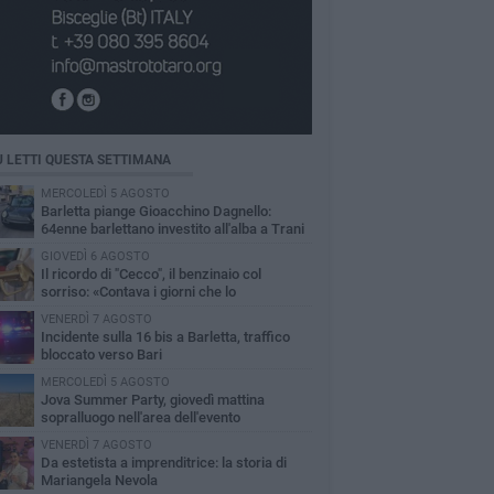
Ù LETTI QUESTA SETTIMANA
MERCOLEDÌ 5 AGOSTO
Barletta piange Gioacchino Dagnello:
64enne barlettano investito all'alba a Trani
GIOVEDÌ 6 AGOSTO
Il ricordo di "Cecco", il benzinaio col
sorriso: «Contava i giorni che lo
paravano dalla pensione»
VENERDÌ 7 AGOSTO
Incidente sulla 16 bis a Barletta, traffico
bloccato verso Bari
MERCOLEDÌ 5 AGOSTO
Jova Summer Party, giovedì mattina
sopralluogo nell'area dell'evento
VENERDÌ 7 AGOSTO
Da estetista a imprenditrice: la storia di
Mariangela Nevola