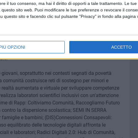
e il tuo consenso, ma hai il diritto di opporti a tale trattamento. Le tue
LE SOCIALE TARANTO - Spazio di innovazione per
 questo sito web. Puoi modificare le tue preferenze o revocare il conse
digitale del territorio puntano sulla rigenerazione urbana e
questo sito e facendo clic sul pulsante "Privacy" in fondo alla pagina
nclusione socio-lavorativa, mentre Taranto Comunità
portello multifunzionale in cui formazione, mentoring e
n questa stessa prospettiva si inseriscono CALASANZIO
VE DI ESISTENZA, che evolvono esperienze di abitare
PIÙ OPZIONI
ACCETTO
ra, alla convivialità e al turismo esperienziale, ridefinendo
ale.
 giovani, soprattutto nei contesti segnati da povertà
la comunità costruisce reti di sostegno per minori e
e realtà aumentata e virtuale per sviluppare competenze
lizza laboratori scientifici inclusivi con un'attenzione
Cime di Rapp: Coltiviamo Comunità, Raccogliamo Futuro
à contro la dispersione scolastica; SEMI IN SERRA
er famiglie e bambini; (DIS)Connessioni Consapevoli:
so equilibrato delle tecnologie digitali affronta le
iali e laboratori; Radici Digitali 2.0: Hub di Comunità,