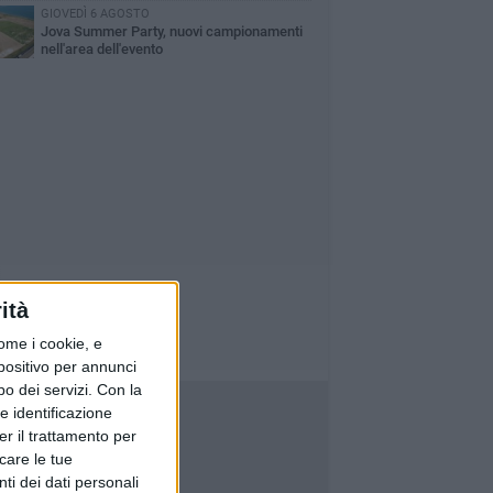
GIOVEDÌ 6 AGOSTO
Jova Summer Party, nuovi campionamenti
nell'area dell'evento
ità
ome i cookie, e
spositivo per annunci
o dei servizi.
Con la
e identificazione
er il trattamento per
icare le tue
ti dei dati personali