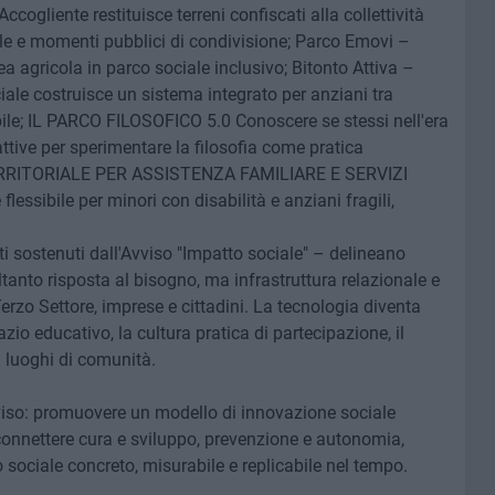
cogliente restituisce terreni confiscati alla collettività
le e momenti pubblici di condivisione; Parco Emovi –
 agricola in parco sociale inclusivo; Bitonto Attiva –
iale costruisce un sistema integrato per anziani tra
bile; IL PARCO FILOSOFICO 5.0 Conoscere se stessi nell'era
attive per sperimentare la filosofia come pratica
ERRITORIALE PER ASSISTENZA FAMILIARE E SERVIZI
lessibile per minori con disabilità e anziani fragili,
tti sostenuti dall'Avviso "Impatto sociale" – delineano
tanto risposta al bisogno, ma infrastruttura relazionale e
Terzo Settore, imprese e cittadini. La tecnologia diventa
zio educativo, la cultura pratica di partecipazione, il
ti luoghi di comunità.
vviso: promuovere un modello di innovazione sociale
i connettere cura e sviluppo, prevenzione e autonomia,
o sociale concreto, misurabile e replicabile nel tempo.