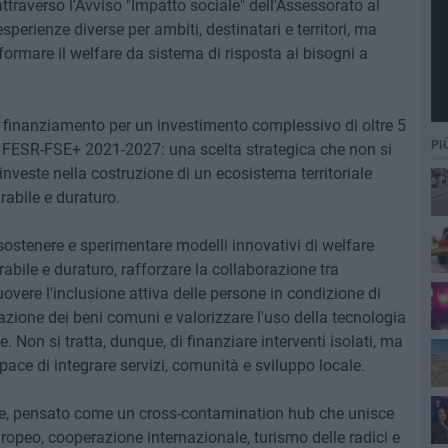
ttraverso l'Avviso "Impatto sociale" dell'Assessorato al
perienze diverse per ambiti, destinatari e territori, ma
ormare il welfare da sistema di risposta ai bisogni a
 finanziamento per un investimento complessivo di oltre 5
PI
ia FESR-FSE+ 2021-2027: una scelta strategica che non si
 investe nella costruzione di un ecosistema territoriale
abile e duraturo.
 sostenere e sperimentare modelli innovativi di welfare
abile e duraturo, rafforzare la collaborazione tra
se
overe l'inclusione attiva delle persone in condizione di
erazione dei beni comuni e valorizzare l'uso della tecnologia
Non si tratta, dunque, di finanziare interventi isolati, ma
apace di integrare servizi, comunità e sviluppo locale.
use, pensato come un cross-contamination hub che unisce
opeo, cooperazione internazionale, turismo delle radici e