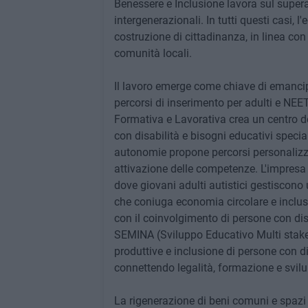
Benessere e Inclusione lavora sul superam
intergenerazionali. In tutti questi casi,
costruzione di cittadinanza, in linea con 
comunità locali.
Il lavoro emerge come chiave di emanci
percorsi di inserimento per adulti e NEET
Formativa e Lavorativa crea un centro de
con disabilità e bisogni educativi specia
autonomie propone percorsi personalizzat
attivazione delle competenze. L'impres
dove giovani adulti autistici gestiscono
che coniuga economia circolare e inclus
con il coinvolgimento di persone con disa
SEMINA (Sviluppo Educativo Multi stakeh
produttive e inclusione di persone con d
connettendo legalità, formazione e svilup
La rigenerazione di beni comuni e spazi n