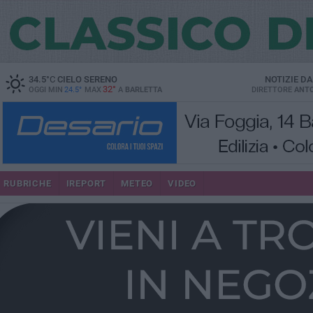
34.5
°C
CIELO SERENO
NOTIZIE D
32°
OGGI MIN
24.5°
MAX
A
BARLETTA
DIRETTORE
ANTO
RUBRICHE
IREPORT
METEO
VIDEO