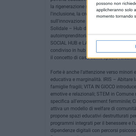
possono non richieder
la rigenerazione sociale e HUB DIGITA
applicheranno solo a
l'inclusione, la creatività e lo sviluppo 
momento tornando su 
sull'innovazione digitale come leve di i
Solidale – Hub di co-working crea uno s
autoimprenditorialità si intrecciano. I
SOCIAL HUB e LA CASA RITROVATA – PRO
condiviso in hub sociali aperti alla cultu
il concetto di casa come spazio relazion
Forte è anche l'attenzione verso minori e
educativa e marginalità. IRIS – Abitare 
famiglie fragili; VITA IN GIOCO introduc
emotive e relazionali; STEM in Comune rea
specifica all'empowerment femminile; 
attiva un modello di welfare di comunit
propone spazi educativi destrutturati p
programmi integrati per il benessere e l'u
dipendenze digitali con percorsi psicosoc