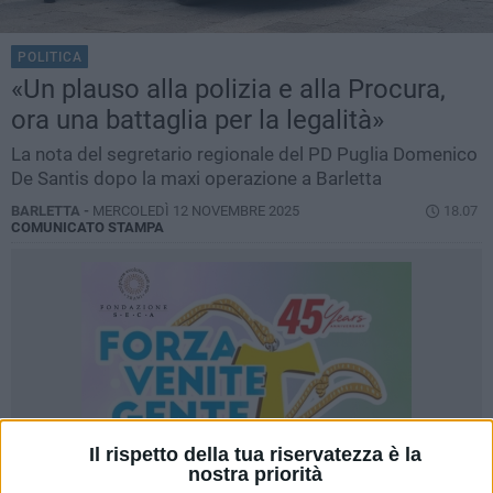
POLITICA
«Un plauso alla polizia e alla Procura,
ora una battaglia per la legalità»
La nota del segretario regionale del PD Puglia Domenico
De Santis dopo la maxi operazione a Barletta
BARLETTA -
MERCOLEDÌ 12 NOVEMBRE 2025
18.07
COMUNICATO STAMPA
Il rispetto della tua riservatezza è la
nostra priorità