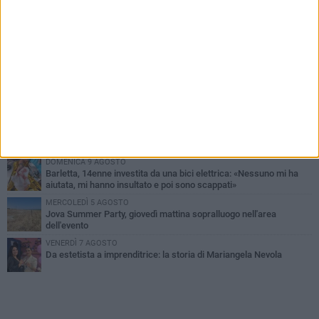
PIÙ LETTI QUESTA SETTIMANA
MERCOLEDÌ 5 AGOSTO
Barletta piange Gioacchino Dagnello: 64enne barlettano investito
all'alba a Trani
GIOVEDÌ 6 AGOSTO
Il ricordo di "Cecco", il benzinaio col sorriso: «Contava i giorni che
lo separavano dalla pensione»
VENERDÌ 7 AGOSTO
Incidente sulla 16 bis a Barletta, traffico bloccato verso Bari
DOMENICA 9 AGOSTO
Barletta, 14enne investita da una bici elettrica: «Nessuno mi ha
aiutata, mi hanno insultato e poi sono scappati»
MERCOLEDÌ 5 AGOSTO
Jova Summer Party, giovedì mattina sopralluogo nell'area
dell'evento
VENERDÌ 7 AGOSTO
Da estetista a imprenditrice: la storia di Mariangela Nevola