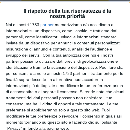
Il rispetto della tua riservatezza è la
629
nostra priorità
Noi e i nostri 1733
partner
memorizziamo e/o accediamo a
informazioni su un dispositivo, come i cookie, e trattiamo dati
Una intensa scossa di terremoto è stata avvertita questa
personali, come identificatori univoci e informazioni standard
sera a Barletta, alle ore 20.37.
inviate da un dispositivo per annunci e contenuti personalizzati,
misurazione di annunci e contenuti, analisi dell'audience e
sviluppo dei servizi.
Con la tua autorizzazione noi e i nostri
L'epicentro è in provincia di Foggia.
partner possiamo utilizzare dati precisi di geolocalizzazione e
identificazione tramite la scansione del dispositivo. Puoi fare clic
Ulteriori scosse di minore intensità si sono registrate a
per consentire a noi e ai nostri 1733 partner il trattamento per le
distanza di vari minuti.
finalità sopra descritte. In alternativa puoi accedere a
informazioni più dettagliate e modificare le tue preferenze prima
🟡🟡[STIMA
#PROVVISORIA
]
#terremoto
di acconsentire o di negare il consenso.
Si rende noto che alcuni
Magnitudo tra 4.4 e 4.9 ore 20:37 IT del 14-03-
trattamenti dei dati personali possono non richiedere il tuo
2025, prov/zona Foggia
#INGV_41936452
consenso, ma hai il diritto di opporti a tale trattamento. Le tue
preferenze si applicheranno solo a questo sito web. Puoi
— INGVterremoti (@INGVterremoti)
March 14,
modificare le tue preferenze o revocare il consenso in qualsiasi
2025
momento tornando su questo sito e facendo clic sul pulsante
"Privacy" in fondo alla pagina web.