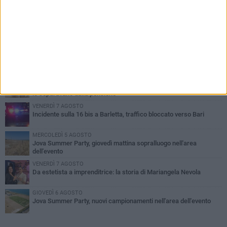
PIÙ LETTI QUESTA SETTIMANA
MERCOLEDÌ 5 AGOSTO
Barletta piange Gioacchino Dagnello: 64enne barlettano investito
all'alba a Trani
GIOVEDÌ 6 AGOSTO
Il ricordo di "Cecco", il benzinaio col sorriso: «Contava i giorni che
lo separavano dalla pensione»
VENERDÌ 7 AGOSTO
Incidente sulla 16 bis a Barletta, traffico bloccato verso Bari
MERCOLEDÌ 5 AGOSTO
Jova Summer Party, giovedì mattina sopralluogo nell'area
dell'evento
VENERDÌ 7 AGOSTO
Da estetista a imprenditrice: la storia di Mariangela Nevola
GIOVEDÌ 6 AGOSTO
Jova Summer Party, nuovi campionamenti nell'area dell'evento