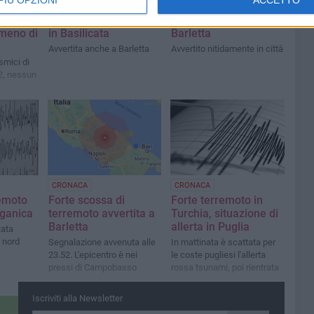
argo
Altra scossa di
Terremoto questa
rganica:
terremoto: epicentro
sera: forte scossa a
 meno di
in Basilicata
Barletta
Avvertita anche a Barletta
Avvertito nitidamente in città
smici di
2, nessun
CRONACA
CRONACA
remoto
Forte scossa di
Forte terremoto in
rganica
terremoto avvertita a
Turchia, situazione di
Barletta
allerta in Puglia
tata
 nord
Segnalazione avvenuta alle
In mattinata è scattata per
23.52. L'epicentro è nei
le coste pugliesi l'allerta
pressi di Campobasso
rossa tsunami, poi rientrata
Iscriviti alla Newsletter