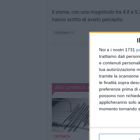
Il sisma, con una magnitudo tra 4.8 e 5.2
hanno scritto di averlo percepito.
TERREMOTO
I
Noi e i nostri 1731
p
trattiamo dati person
e contenuti personali
tua autorizzazione no
tramite la scansione 
le finalità sopra des
Altri contenuti a tema
preferenze prima di 
possono non richieder
applicheranno solo a
momento tornando su 
CRONACA
CRONACA