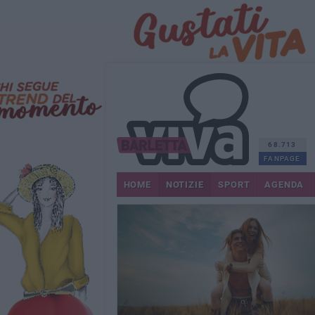
68.713
FANPAGE
HOME
NOTIZIE
SPORT
AGENDA