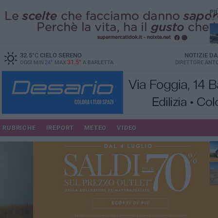
PI
32.5
°C
CIELO SERENO
NOTIZIE D
31.5°
OGGI MIN
24°
MAX
A
BARLETTA
DIRETTORE
ANTO
RUBRICHE
IREPORT
METEO
VIDEO