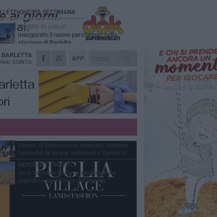
Ù LETTI QUESTA SETTIMANA
VENERDÌ 31 LUGLIO
Inaugurato il nuovo parcheggio nella
stazione di Barletta
A
BARLETTA
MERCOLEDÌ 5 AGOSTO
APP
Barletta piange Gioacchino Dagnello:
NIO QUINTO
64enne barlettano investito all'alba a Trani
GIOVEDÌ 30 LUGLIO
Rapina all'Ipercoop di Barletta: nel mirino la
gioielleria, banditi in fuga
DOMENICA 2 AGOSTO
Beni confiscati alla mafia. Nasce il servizio
di Co-housing
VENERDÌ 31 LUGLIO
Divieto di balneazione revocato, tornano
balneabili le acque antistanti il Canale H
MERCOLEDÌ 5 AGOSTO
Jova Summer Party, giovedì mattina
sopralluogo nell'area dell'evento