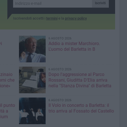
Iscriviti
Iscrivendoti accetti i
termini
e la
privacy policy
6 AGOSTO 2026
i
Addio a mister Marchioro.
L'uomo del Barletta in B
6 AGOSTO 2026
nzinaio
Dopo l'aggressione al Parco
orni che
Rossani, Giuditta D'Elia arriva
ione»
nella "Stanza Divina" di Barletta
6 AGOSTO 2026
il punto
Il Volo in concerto a Barletta: il
ità a
trio arriva al Fossato del Castello
mium