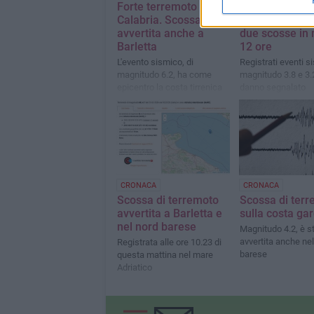
Forte terremoto in
Terremoto al l
Calabria. Scossa
della costa ga
avvertita anche a
due scosse in
Barletta
12 ore
L'evento sismico, di
Registrati eventi si
magnitudo 6.2, ha come
magnitudo 3.8 e 3.
epicentro la costa tirrenica
danno segnalato
calabra
CRONACA
CRONACA
Scossa di terremoto
Scossa di ter
avvertita a Barletta e
sulla costa ga
nel nord barese
Magnitudo 4.2, è s
avvertita anche nel
Registrata alle ore 10.23 di
barese
questa mattina nel mare
Adriatico