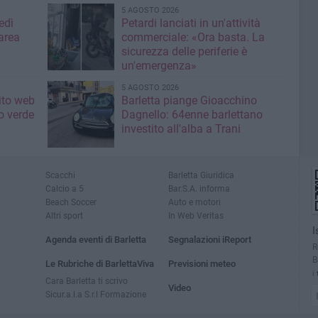
5 AGOSTO 2026
edì
Petardi lanciati in un'attività
area
commerciale: «Ora basta. La
sicurezza delle periferie è
un'emergenza»
5 AGOSTO 2026
sito web
Barletta piange Gioacchino
o verde
Dagnello: 64enne barlettano
investito all'alba a Trani
Scacchi
Barletta Giuridica
Calcio a 5
Bar.S.A. informa
Beach Soccer
Auto e motori
Altri sport
In Web Veritas
I
Agenda eventi di Barletta
Segnalazioni iReport
R
B
Le Rubriche di BarlettaViva
Previsioni meteo
i
Cara Barletta ti scrivo
Video
Sicur.a.l.a S.r.l Formazione