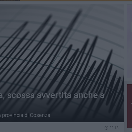
a, scossa avvertita anche a
n provincia di Cosenza
22.18