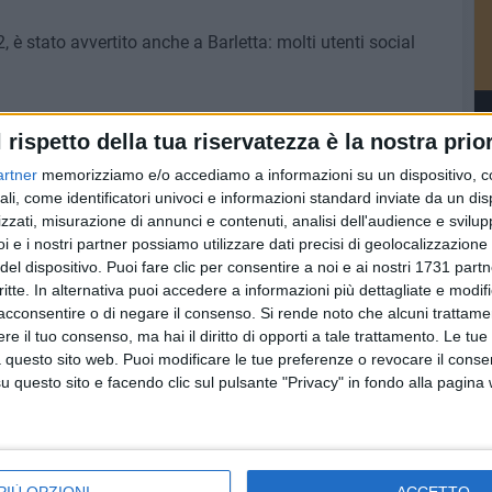
, è stato avvertito anche a Barletta: molti utenti social
l rispetto della tua riservatezza è la nostra prior
artner
memorizziamo e/o accediamo a informazioni su un dispositivo, c
ali, come identificatori univoci e informazioni standard inviate da un di
zzati, misurazione di annunci e contenuti, analisi dell'audience e svilupp
i e i nostri partner possiamo utilizzare dati precisi di geolocalizzazione 
del dispositivo. Puoi fare clic per consentire a noi e ai nostri 1731 partn
critte. In alternativa puoi accedere a informazioni più dettagliate e modif
acconsentire o di negare il consenso.
Si rende noto che alcuni trattamen
e il tuo consenso, ma hai il diritto di opporti a tale trattamento. Le tue
 questo sito web. Puoi modificare le tue preferenze o revocare il conse
questo sito e facendo clic sul pulsante "Privacy" in fondo alla pagina
CRONACA
CRONACA
PIÙ OPZIONI
ACCETTO