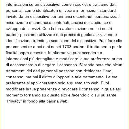
informazioni su un dispositivo, come i cookie, e trattiamo dati
personali, come identificatori univoci e informazioni standard
inviate da un dispositivo per annunci e contenuti personalizzati,
46
A cura di
misurazione di annunci e contenuti, analisi dell'audience e
LA REDAZIONE
sviluppo dei servizi.
Con la tua autorizzazione noi e i nostri
partner possiamo utilizzare dati precisi di geolocalizzazione e
identificazione tramite la scansione del dispositivo. Puoi fare clic
Un violento e devastante terremoto ha colpito i territori della
per consentire a noi e ai nostri 1733 partner il trattamento per le
finalità sopra descritte. In alternativa puoi accedere a
Turchia e della Siria questa notte, registrando morti e crolli:
informazioni più dettagliate e modificare le tue preferenze prima
ripercussioni per tutta l'area del Mediterraneo, inclusa la
di acconsentire o di negare il consenso.
Si rende noto che alcuni
nostra Puglia, dove dalle prime ore del mattino era scattata
trattamenti dei dati personali possono non richiedere il tuo
una allerta rossa per tsunami, cessata poco dopo le 7 di
consenso, ma hai il diritto di opporti a tale trattamento. Le tue
oggi.
preferenze si applicheranno solo a questo sito web. Puoi
modificare le tue preferenze o revocare il consenso in qualsiasi
Come comunicato dalla Protezione Civile Nazionale e dal
momento tornando su questo sito e facendo clic sul pulsante
"Privacy" in fondo alla pagina web.
Dipartimento di Protezione Civile della Regione Puglia,
l'allerta rossa tsunami per coste pugliesi infatti è cessata ma
si segnala comunque che potrebbero persistere per
parecchie ore correnti anomale di assestamento del livello