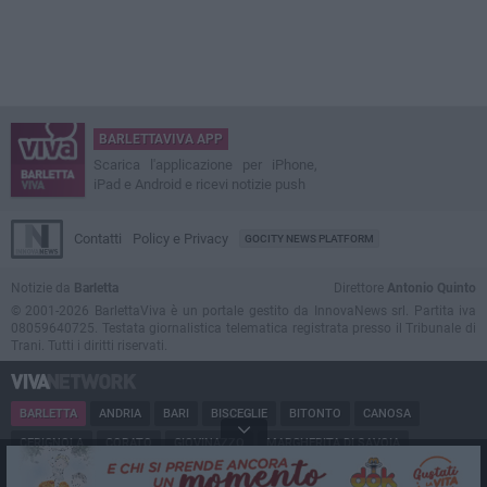
BARLETTAVIVA APP
Scarica l'applicazione per iPhone,
iPad e Android e ricevi notizie push
Contatti
Policy e Privacy
GOCITY NEWS PLATFORM
Notizie da
Barletta
Direttore
Antonio Quinto
© 2001-2026 BarlettaViva è un portale gestito da InnovaNews srl. Partita iva
08059640725. Testata giornalistica telematica registrata presso il Tribunale di
Trani. Tutti i diritti riservati.
BARLETTA
ANDRIA
BARI
BISCEGLIE
BITONTO
CANOSA
CERIGNOLA
CORATO
GIOVINAZZO
MARGHERITA DI SAVOIA
MINERVINO
MODUGNO
MOLFETTA
PUGLIA
RUVO