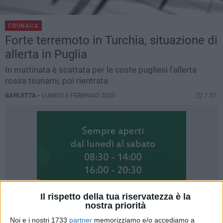
CRONACA
Forte terremoto in Turchia, situazione di
allerta in Puglia
In mattinata è scattata per le coste pugliesi l'allerta
rossa tsunami, poi rientrata
BARLETTA -
LUNEDÌ 6 FEBBRAIO 2023
7.37
Il rispetto della tua riservatezza è la
nostra priorità
Noi e i nostri 1733
partner
memorizziamo e/o accediamo a