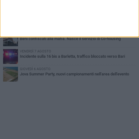
Il ricordo di "Cecco", il benzinaio col sorriso: «Contava i giorni che
lo separavano dalla pensione»
MERCOLEDÌ 5 AGOSTO
Jova Summer Party, giovedì mattina sopralluogo nell'area
dell'evento
DOMENICA 2 AGOSTO
Beni confiscati alla mafia. Nasce il servizio di Co-housing
VENERDÌ 7 AGOSTO
Incidente sulla 16 bis a Barletta, traffico bloccato verso Bari
GIOVEDÌ 6 AGOSTO
Jova Summer Party, nuovi campionamenti nell'area dell'evento