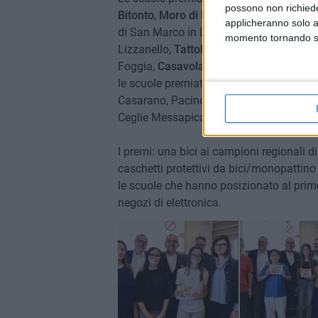
possono non richieder
Bitonto
,
Moro di Barletta
,
Fieramosca di
applicheranno solo a
di San Marco in Lamis, Gramsci-Pascoli d
momento tornando su 
Lizzanello,
Tattoli-De Gasperi di Corato
Foggia,
Casavola di Modugno
;
le scuole premiate di secondo grado:
Co
Casarano, Pacinotti di Taranto, De Viti-D
Ceglie Messapica, De Nora-Lorusso di Al
I premi: una bici ai campioni regionali di
caschetti protettivi da bici/monopattino
le scuole che hanno posizionato al prim
negozi di elettronica.