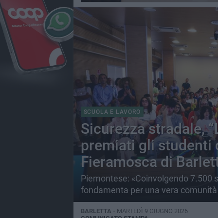
SCUOLA E LAVORO
Sicurezza stradale, “
premiati gli studenti
Fieramosca di Barlet
Piemontese: «Coinvolgendo 7.500 stu
fondamenta per una vera comunità d
BARLETTA -
MARTEDÌ 9 GIUGNO 2026