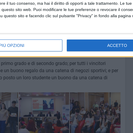
e il tuo consenso, ma hai il diritto di opporti a tale trattamento. Le tue
 Barletta
, Pio XII di Foggia, Battisti di Taranto, De Carolis
 questo sito web. Puoi modificare le tue preferenze o revocare il conse
i Noicattaro, Principe di Piemonte di Maglie, De Giorgi di
questo sito e facendo clic sul pulsante "Privacy" in fondo alla pagina
, Perotti-Ruffo di Cassano delle Murge, Parisi-De Sanctis di
lasanto di Andria
, Del Prete-Falcone di Sava, Vanini di
e Marco di Triggiano, Da Vinci di Fasano, Agostinelli di
PIÙ OPZIONI
ACCETTO
tamura, Righi di Taranto.
 primo grado e di secondo grado; per tutti i vincitori
 e un buono regalo da una catena di negozi sportivi; e per
o posto un loro studente un buono da una catena di