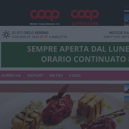
PI
31.5
°C
CIELO SERENO
NOTIZIE D
31.5°
OGGI MIN
24°
MAX
A
BARLETTA
DIRETTORE
ANTO
RUBRICHE
IREPORT
METEO
VIDEO