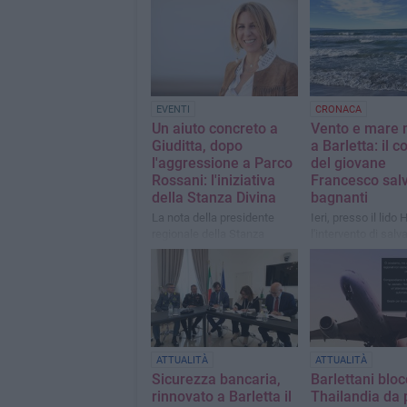
EVENTI
CRONACA
Un aiuto concreto a
Vento e mare
Giuditta, dopo
a Barletta: il 
l'aggressione a Parco
del giovane
Rossani: l'iniziativa
Francesco sal
della Stanza Divina
bagnanti
La nota della presidente
Ieri, presso il lido 
regionale della Stanza
l'intervento di salv
Divina, Agata Oliva
del giovane bagnin
evitato una tragedi
ATTUALITÀ
ATTUALITÀ
Sicurezza bancaria,
Barlettani bloc
rinnovato a Barletta il
Thailandia da p