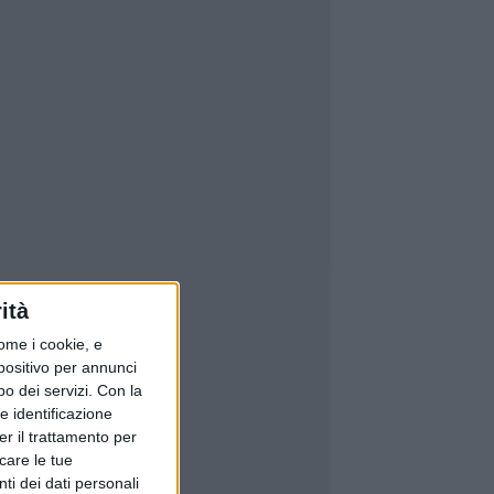
ità
ome i cookie, e
spositivo per annunci
o dei servizi.
Con la
e identificazione
er il trattamento per
icare le tue
ti dei dati personali