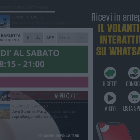
Ù LETTI QUESTA SETTIMANA
VENERDÌ 31 LUGLIO
Inaugurato il nuovo parcheggio nella
stazione di Barletta
A
BARLETTA
MERCOLEDÌ 5 AGOSTO
APP
Barletta piange Gioacchino Dagnello:
NIO QUINTO
64enne barlettano investito all'alba a Trani
GIOVEDÌ 30 LUGLIO
Rapina all'Ipercoop di Barletta: nel mirino la
gioielleria, banditi in fuga
DOMENICA 2 AGOSTO
Beni confiscati alla mafia. Nasce il servizio
di Co-housing
VENERDÌ 31 LUGLIO
Divieto di balneazione revocato, tornano
balneabili le acque antistanti il Canale H
MERCOLEDÌ 5 AGOSTO
Jova Summer Party, giovedì mattina
sopralluogo nell'area dell'evento