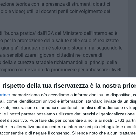
ezione teorica con la presenza di strumenti didattici
lo e video) utili ai docenti per il coinvolgimento dei
di "buona pratica" dall'IGA del Ministero dell'Interno ed è
co per la promozione della salute nelle scuole" realizzato
 giungla", dunque, non è solo uno slogan ma, seguendo le
 a sensibilizzare i giovani cittadini nel dovere di
della sicurezza stradale richiamandoli ai principi della
reciproco come valori da promuovere per abbassare i livelli
l rispetto della tua riservatezza è la nostra prior
ondari di primo grado e 29 di secondo grado, con il
artner
memorizziamo e/o accediamo a informazioni su un dispositivo, c
tese, di 150 docenti e circa 7.500 studenti di tutta la
ali, come identificatori univoci e informazioni standard inviate da un di
zzi si sono sfidati su argomenti normativi, come la patente
zzati, misurazione di annunci e contenuti, analisi dell'audience e svilupp
profondito anche altre tematiche tra cui il rispetto
i e i nostri partner possiamo utilizzare dati precisi di geolocalizzazione 
retto di piste ciclabili.
del dispositivo. Puoi fare clic per consentire a noi e ai nostri 1731 partn
critte. In alternativa puoi accedere a informazioni più dettagliate e modif
acconsentire o di negare il consenso.
Si rende noto che alcuni trattamen
a-De Donato Giannini di Turi,
Cassano-De Renzio di