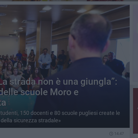
La strada non è una giungla”:
 delle scuole Moro e
ta
denti, 150 docenti e 80 scuole pugliesi create le
ella sicurezza stradale»
14.47