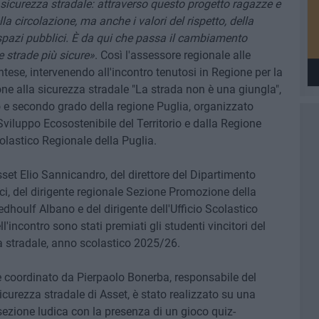
icurezza stradale: attraverso questo progetto ragazze e
a circolazione, ma anche i valori del rispetto, della
 spazi pubblici. È da qui che passa il cambiamento
e strade più sicure»
. Così l'assessore regionale alle
tese, intervenendo all'incontro tenutosi in Regione per la
ne alla sicurezza stradale "La strada non è una giungla",
o e secondo grado della regione Puglia, organizzato
Sviluppo Ecosostenibile del Territorio e dalla Regione
colastico Regionale della Puglia.
sset Elio Sannicandro, del direttore del Dipartimento
i, del dirigente regionale Sezione Promozione della
edhoulf Albano e del dirigente dell'Ufficio Scolastico
ll'incontro sono stati premiati gli studenti vincitori del
 stradale, anno scolastico 2025/26.
 e coordinato da Pierpaolo Bonerba, responsabile del
icurezza stradale di Asset, è stato realizzato su una
ezione ludica con la presenza di un gioco quiz-