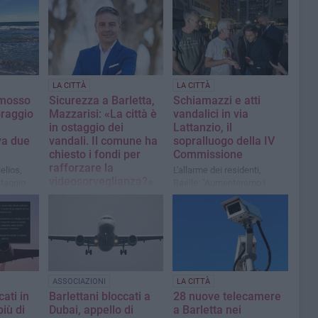
LA CITTÀ
LA CITTÀ
 mosso
Sicurezza a Barletta,
Schiamazzi e atti
coraggio
Mazzarisi: «La città è
vandalici in via
in ostaggio dei
Lattanzio, il
va due
vandali. Il comune ha
sopralluogo della IV
chiesto i fondi per
Commissione
rafforzare la
Helios,
L'allarme dei residenti,
videosorveglianza?»
ataggio
Basile: "Aumenteremo i
o ha
controlli"
La nota del consigliere
a
comunale di CON, Massimo
Mazzarisi, dopo gli ultimi
episodi di vandalismo
registrati nel centro
cittadino
ASSOCIAZIONI
LA CITTÀ
cati in
Barlettani bloccati a
28 nuove telecamere
iù di
Dubai, appello di
a Barletta nei