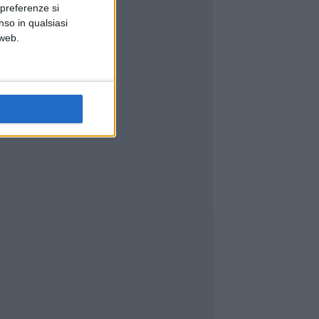
 preferenze si
nso in qualsiasi
 web.