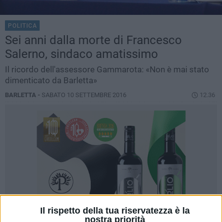
POLITICA
Sei anni dalla morte di Francesco
Salerno, sindaco amatissimo
Il ricordo dell'assessore Gammarota: «Non è mai stato
dimenticato da Barletta»
BARLETTA -
SABATO 10 SETTEMBRE 2016
12.36
Il rispetto della tua riservatezza è la
nostra priorità