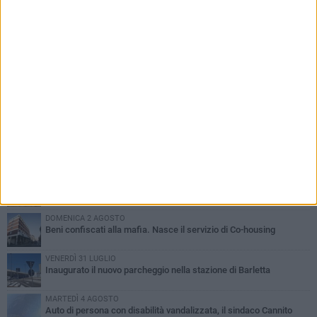
PIÙ LETTI QUESTA SETTIMANA
MERCOLEDÌ 5 AGOSTO
Barletta piange Gioacchino Dagnello: 64enne barlettano investito
all'alba a Trani
GIOVEDÌ 6 AGOSTO
Il ricordo di "Cecco", il benzinaio col sorriso: «Contava i giorni che
lo separavano dalla pensione»
MERCOLEDÌ 5 AGOSTO
Jova Summer Party, giovedì mattina sopralluogo nell'area
dell'evento
DOMENICA 2 AGOSTO
Beni confiscati alla mafia. Nasce il servizio di Co-housing
VENERDÌ 31 LUGLIO
Inaugurato il nuovo parcheggio nella stazione di Barletta
MARTEDÌ 4 AGOSTO
Auto di persona con disabilità vandalizzata, il sindaco Cannito