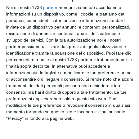
Noi e i nostri 1733
partner
memorizziamo e/o accediamo a
informazioni su un dispositivo, come i cookie, e trattiamo dati
personali, come identificatori univoci e informazioni standard
inviate da un dispositivo per annunci e contenuti personalizzati,
misurazione di annunci e contenuti, analisi dell'audience e
sviluppo dei servizi.
Con la tua autorizzazione noi e i nostri
«Come ogni anno ci ritroviamo a rievocare quel maledetto
partner possiamo utilizzare dati precisi di geolocalizzazione e
giorno che mise fine ad uno degli uomini più illustri della
identificazione tramite la scansione del dispositivo. Puoi fare clic
nostra città (
10 settembre 2010
).
Francesco Salerno
ci
per consentire a noi e ai nostri 1733 partner il trattamento per le
finalità sopra descritte. In alternativa puoi accedere a
lasciò fisicamente, ma non ci ha mai lasciato
informazioni più dettagliate e modificare le tue preferenze prima
mediaticamente. La sua forza, la sua voglia di guardare
di acconsentire o di negare il consenso.
Si rende noto che alcuni
avanti, la sua capacità organizzativa, il suo amore per il
trattamenti dei dati personali possono non richiedere il tuo
nostro territorio, il suo guardare "oltre" lo steccato politico, è
consenso, ma hai il diritto di opporti a tale trattamento. Le tue
quello che più lo ha caratterizzato». A ricordare Francesco
preferenze si applicheranno solo a questo sito web. Puoi
Salerno, sindaco amatissimo dalla città di Barletta, a sei
modificare le tue preferenze o revocare il consenso in qualsiasi
anni dalla sua scomparsa, è l'assessore
Giuseppe
momento tornando su questo sito e facendo clic sul pulsante
"Privacy" in fondo alla pagina web.
Gammarota
, amico e compagno di lotte politiche.
«A noi che di Salerno eravamo amici e che con lui abbiamo