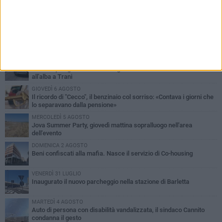
PIÙ LETTI QUESTA SETTIMANA
MERCOLEDÌ 5 AGOSTO
Barletta piange Gioacchino Dagnello: 64enne barlettano investito
all'alba a Trani
GIOVEDÌ 6 AGOSTO
Il ricordo di "Cecco", il benzinaio col sorriso: «Contava i giorni che
lo separavano dalla pensione»
MERCOLEDÌ 5 AGOSTO
Jova Summer Party, giovedì mattina sopralluogo nell'area
dell'evento
DOMENICA 2 AGOSTO
Beni confiscati alla mafia. Nasce il servizio di Co-housing
VENERDÌ 31 LUGLIO
Inaugurato il nuovo parcheggio nella stazione di Barletta
MARTEDÌ 4 AGOSTO
Auto di persona con disabilità vandalizzata, il sindaco Cannito
condanna il gesto