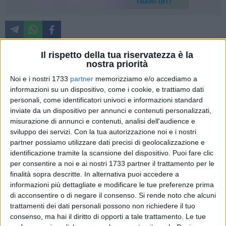
Il rispetto della tua riservatezza è la
nostra priorità
​Una stagione estiva con moltissimi interventi in mare, tra cui
Noi e i nostri 1733
partner
memorizziamo e/o accediamo a
un salvataggio avvenuto a Barletta, con una bambina e due
informazioni su un dispositivo, come i cookie, e trattiamo dati
adulti su tavole SUP scossi dalle correnti a Barletta,
in un
personali, come identificatori univoci e informazioni standard
tratto di mare molto difficile.
Protagonisti del salvataggio i
inviate da un dispositivo per annunci e contenuti personalizzati,
bagnini degli Angeli del Mare Rescue Italy FISA
misurazione di annunci e contenuti, analisi dell'audience e
(Federazione Italiana Salvamento Acquatico)
chiamati ogni
sviluppo dei servizi.
Con la tua autorizzazione noi e i nostri
giorno a essere operativi su molte spiagge italiane in
partner possiamo utilizzare dati precisi di geolocalizzazione e
identificazione tramite la scansione del dispositivo. Puoi fare clic
situazioni d'emergenza, di sicurezza e salvataggio. Allo
per consentire a noi e ai nostri 1733 partner il trattamento per le
stesso tempo riprende l'azione di sensibilizzazione ai pericoli
finalità sopra descritte. In alternativa puoi accedere a
del mare, troppo spesso sottovalutati dai bagnanti che poi si
informazioni più dettagliate e modificare le tue preferenze prima
ritrovano in situazioni di pericolo per la loro stessa vita.
di acconsentire o di negare il consenso.
Si rende noto che alcuni
«Ringraziamo la Guardia Costiera per il pronto intervento a
trattamenti dei dati personali possono non richiedere il tuo
ogni operazione di salvataggio».
consenso, ma hai il diritto di opporti a tale trattamento. Le tue