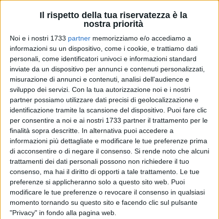
Il rispetto della tua riservatezza è la
nostra priorità
Noi e i nostri 1733
partner
memorizziamo e/o accediamo a
informazioni su un dispositivo, come i cookie, e trattiamo dati
personali, come identificatori univoci e informazioni standard
A cura di
inviate da un dispositivo per annunci e contenuti personalizzati,
LUCA GUERRA
misurazione di annunci e contenuti, analisi dell'audience e
sviluppo dei servizi.
Con la tua autorizzazione noi e i nostri
partner possiamo utilizzare dati precisi di geolocalizzazione e
Diverse sveglie di soprassalto, tanti lampadari che si
identificazione tramite la scansione del dispositivo. Puoi fare clic
muovevano all'impazzata, qualche letto con rotelle che si
per consentire a noi e ai nostri 1733 partner il trattamento per le
muoveva di qualche centimetro, tanta paura, ma
finalità sopra descritte. In alternativa puoi accedere a
informazioni più dettagliate e modificare le tue preferenze prima
fortunatamente nessun danno a cose e persone: questi gli
di acconsentire o di negare il consenso.
Si rende noto che alcuni
effetti della scossa di magnitudo 4.1 registrata in mare,
trattamenti dei dati personali possono non richiedere il tuo
durante la notte intorno alle 3.30, al largo delle coste
consenso, ma hai il diritto di opporti a tale trattamento. Le tue
pugliesi, davanti al Gargano. Il sisma avrebbe avuto
preferenze si applicheranno solo a questo sito web. Puoi
l'ipocentro a 8,4 km di profondità ed epicentro non lontano
modificare le tue preferenze o revocare il consenso in qualsiasi
dal comune foggiano di Vieste. Al momento non ci sono
momento tornando su questo sito e facendo clic sul pulsante
segnalazioni di danni a cose o persone, ma la forte scossa è
"Privacy" in fondo alla pagina web.