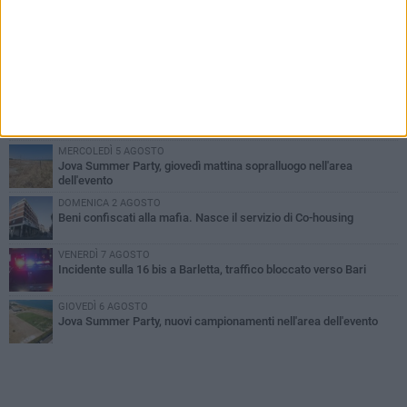
PIÙ LETTI QUESTA SETTIMANA
MERCOLEDÌ 5 AGOSTO
Barletta piange Gioacchino Dagnello: 64enne barlettano investito
all'alba a Trani
GIOVEDÌ 6 AGOSTO
Il ricordo di "Cecco", il benzinaio col sorriso: «Contava i giorni che
lo separavano dalla pensione»
MERCOLEDÌ 5 AGOSTO
Jova Summer Party, giovedì mattina sopralluogo nell'area
dell'evento
DOMENICA 2 AGOSTO
Beni confiscati alla mafia. Nasce il servizio di Co-housing
VENERDÌ 7 AGOSTO
Incidente sulla 16 bis a Barletta, traffico bloccato verso Bari
GIOVEDÌ 6 AGOSTO
Jova Summer Party, nuovi campionamenti nell'area dell'evento