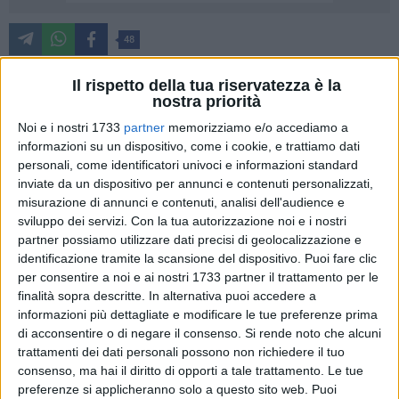
48
Il rispetto della tua riservatezza è la
nostra priorità
"Alla luce dei numerosi articoli di stampa e delle varie
Noi e i nostri 1733
partner
memorizziamo e/o accediamo a
dichiarazioni di esponenti politici in merito all'ingresso in
informazioni su un dispositivo, come i cookie, e trattiamo dati
Giunta regionale del Consigliere Fabiano Amati è necessario
personali, come identificatori univoci e informazioni standard
chiarire alcuni aspetti e dire parole di verità." Così il
inviate da un dispositivo per annunci e contenuti personalizzati,
Capogruppo di Azione in Consiglio regionale e Commissario
misurazione di annunci e contenuti, analisi dell'audience e
regionale, Ruggiero Mennea.
sviluppo dei servizi.
Con la tua autorizzazione noi e i nostri
partner possiamo utilizzare dati precisi di geolocalizzazione e
"È evidentemente falsa la ricostruzione secondo la quale
identificazione tramite la scansione del dispositivo. Puoi fare clic
per consentire a noi e ai nostri 1733 partner il trattamento per le
Azione è entrata a far parte del Governo cittadino di Barletta.
finalità sopra descritte. In alternativa puoi accedere a
Azione non ha partecipato alle scorse elezioni comunali,
informazioni più dettagliate e modificare le tue preferenze prima
anche perché all'epoca non esisteva nemmeno il Gruppo
di acconsentire o di negare il consenso.
Si rende noto che alcuni
regionale di Azione. La lista civica "Amico", già facente parte
trattamenti dei dati personali possono non richiedere il tuo
della coalizione a supporto del Sindaco Cannito, ha eletto un
consenso, ma hai il diritto di opporti a tale trattamento. Le tue
Consigliere comunale e fin dal primo momento ha avuto una
preferenze si applicheranno solo a questo sito web. Puoi