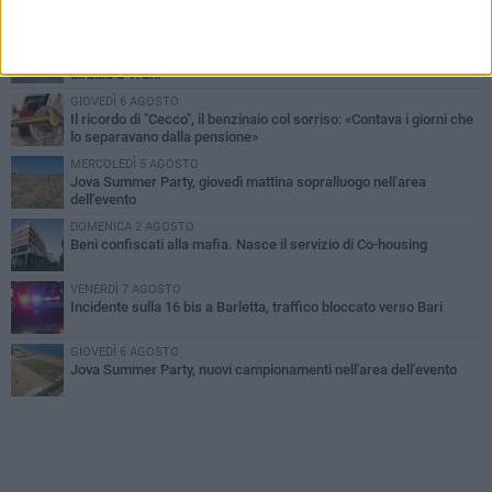
PIÙ LETTI QUESTA SETTIMANA
MERCOLEDÌ 5 AGOSTO
Barletta piange Gioacchino Dagnello: 64enne barlettano investito
all'alba a Trani
GIOVEDÌ 6 AGOSTO
Il ricordo di "Cecco", il benzinaio col sorriso: «Contava i giorni che
lo separavano dalla pensione»
MERCOLEDÌ 5 AGOSTO
Jova Summer Party, giovedì mattina sopralluogo nell'area
dell'evento
DOMENICA 2 AGOSTO
Beni confiscati alla mafia. Nasce il servizio di Co-housing
VENERDÌ 7 AGOSTO
Incidente sulla 16 bis a Barletta, traffico bloccato verso Bari
GIOVEDÌ 6 AGOSTO
Jova Summer Party, nuovi campionamenti nell'area dell'evento