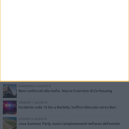
PIÙ LETTI QUESTA SETTIMANA
MERCOLEDÌ 5 AGOSTO
Barletta piange Gioacchino Dagnello: 64enne barlettano investito
all'alba a Trani
GIOVEDÌ 6 AGOSTO
Il ricordo di "Cecco", il benzinaio col sorriso: «Contava i giorni che
lo separavano dalla pensione»
MERCOLEDÌ 5 AGOSTO
Jova Summer Party, giovedì mattina sopralluogo nell'area
dell'evento
DOMENICA 2 AGOSTO
Beni confiscati alla mafia. Nasce il servizio di Co-housing
VENERDÌ 7 AGOSTO
Incidente sulla 16 bis a Barletta, traffico bloccato verso Bari
GIOVEDÌ 6 AGOSTO
Jova Summer Party, nuovi campionamenti nell'area dell'evento