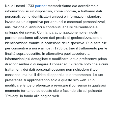
Noi e i nostri 1733
partner
memorizziamo e/o accediamo a
informazioni su un dispositivo, come i cookie, e trattiamo dati
personali, come identificatori univoci e informazioni standard
inviate da un dispositivo per annunci e contenuti personalizzati,
misurazione di annunci e contenuti, analisi dell'audience e
sviluppo dei servizi.
Con la tua autorizzazione noi e i nostri
partner possiamo utilizzare dati precisi di geolocalizzazione e
«L'arena politica di Barletta si scalda ancora una volta,
identificazione tramite la scansione del dispositivo. Puoi fare clic
trasformando quella che dovrebbe essere una discussione
per consentire a noi e ai nostri 1733 partner il trattamento per le
tecnica e di buon senso sulla Commissione Urbanistica in un
finalità sopra descritte. In alternativa puoi accedere a
terreno di scontro personale e identitario, oltre che un
informazioni più dettagliate e modificare le tue preferenze prima
di acconsentire o di negare il consenso.
Si rende noto che alcuni
inammissibile silenzio a cui la stessa Commissione viene
trattamenti dei dati personali possono non richiedere il tuo
obbligata». Così il segretario della lista Emiliano Sindaco di
consenso, ma hai il diritto di opporti a tale trattamento. Le tue
Puglia, Gennaro Rociola.
preferenze si applicheranno solo a questo sito web. Puoi
modificare le tue preferenze o revocare il consenso in qualsiasi
«Il botta e risposta tra Michele Trimigno e Riccardo Memeo
momento tornando su questo sito e facendo clic sul pulsante
non è solo un battibecco tra consiglieri comunali, ma il
"Privacy" in fondo alla pagina web.
sintomo di una maggioranza arroccata su posizioni di
interesse, che ultimamente pare si sia ritrovata ... ahimè ...