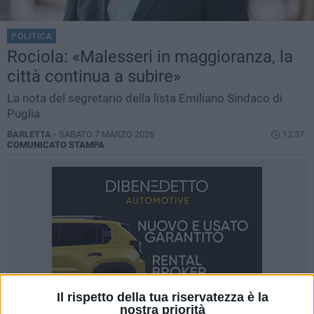
POLITICA
Rociola: «Malesseri in maggioranza, la
città continua a subire»
La nota del segretario della lista Emiliano Sindaco di
Puglia
BARLETTA -
SABATO 7 MARZO 2026
12.37
COMUNICATO STAMPA
Il rispetto della tua riservatezza è la
nostra priorità