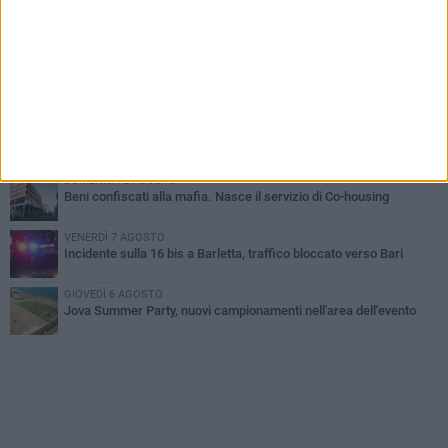
MERCOLEDÌ 5 AGOSTO
Barletta piange Gioacchino Dagnello: 64enne barlettano investito
all'alba a Trani
GIOVEDÌ 6 AGOSTO
Il ricordo di "Cecco", il benzinaio col sorriso: «Contava i giorni che
lo separavano dalla pensione»
MERCOLEDÌ 5 AGOSTO
Jova Summer Party, giovedì mattina sopralluogo nell'area
dell'evento
DOMENICA 2 AGOSTO
Beni confiscati alla mafia. Nasce il servizio di Co-housing
VENERDÌ 7 AGOSTO
Incidente sulla 16 bis a Barletta, traffico bloccato verso Bari
GIOVEDÌ 6 AGOSTO
Jova Summer Party, nuovi campionamenti nell'area dell'evento