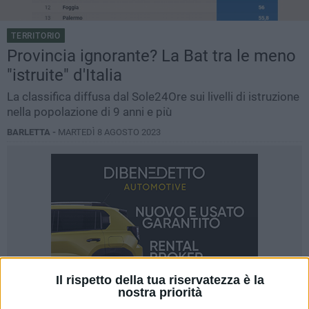
TERRITORIO
Provincia ignorante? La Bat tra le meno
"istruite" d'Italia
La classifica diffusa dal Sole24Ore sui livelli di istruzione
nella popolazione di 9 anni e più
BARLETTA -
MARTEDÌ 8 AGOSTO 2023
Il rispetto della tua riservatezza è la
nostra priorità