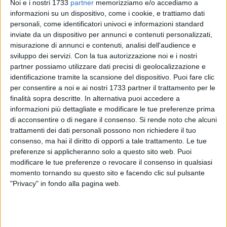
Noi e i nostri 1733
partner
memorizziamo e/o accediamo a
informazioni su un dispositivo, come i cookie, e trattiamo dati
personali, come identificatori univoci e informazioni standard
inviate da un dispositivo per annunci e contenuti personalizzati,
25
A cura di
LA REDAZIONE
misurazione di annunci e contenuti, analisi dell'audience e
sviluppo dei servizi.
Con la tua autorizzazione noi e i nostri
partner possiamo utilizzare dati precisi di geolocalizzazione e
identificazione tramite la scansione del dispositivo. Puoi fare clic
Mentre si festeggiano i diplomati con 100 e lode con record
per consentire a noi e ai nostri 1733 partner il trattamento per le
in Puglia, la nostra regione primeggia nella poco invidiabile
finalità sopra descritte. In alternativa puoi accedere a
classifica della popolazione con bassa istruzione. La
informazioni più dettagliate e modificare le tue preferenze prima
statistica elaborata dal
Sole 24 Ore
riguarda i residenti dai 9
di acconsentire o di negare il consenso.
Si rende noto che alcuni
anni in su (
qui l'articolo completo
).
trattamenti dei dati personali possono non richiedere il tuo
consenso, ma hai il diritto di opporti a tale trattamento. Le tue
preferenze si applicheranno solo a questo sito web. Puoi
Ebbene, fra le prime dieci province meno istruite ben tre sono
modificare le tue preferenze o revocare il consenso in qualsiasi
quelle pugliesi.
Fra queste svetta proprio la nostra BAT,
momento tornando su questo sito e facendo clic sul pulsante
seconda solo al Sud Sardegna
, seguita al nono e decimo
"Privacy" in fondo alla pagina web.
posto rispettivamente da Brindisi e Taranto.
In pratica circa il 60% dei residenti over 9 arriva al massimo