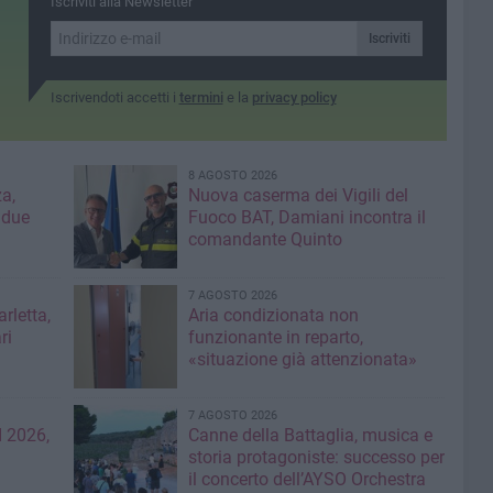
Iscriviti alla Newsletter
Iscriviti
Iscrivendoti accetti i
termini
e la
privacy policy
8 AGOSTO 2026
a,
Nuova caserma dei Vigili del
 due
Fuoco BAT, Damiani incontra il
comandante Quinto
7 AGOSTO 2026
rletta,
Aria condizionata non
ri
funzionante in reparto,
«situazione già attenzionata»
7 AGOSTO 2026
 2026,
Canne della Battaglia, musica e
storia protagoniste: successo per
il concerto dell’AYSO Orchestra