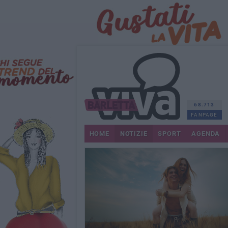
68.713
FANPAGE
HOME
NOTIZIE
SPORT
AGENDA