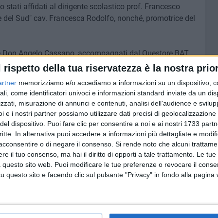
 stati affidati al dirigente scolastico prof. Francesco
e del Sud" cav. Francesca Rodolfo, nonché, promotrice del
io e Don Angelo Cassano, accompagnati dal Questore BAT,
 del Commissariato di Ps di Barletta, dott. Pasquale
l rispetto della tua riservatezza è la nostra prior
a" presso predetto presidio di Pubblica Sicurezza.
artner
memorizziamo e/o accediamo a informazioni su un dispositivo, c
ali, come identificatori univoci e informazioni standard inviate da un di
lizia, adesso è questore - ha riferito Pinuccio Fazio,
zzati, misurazione di annunci e contenuti, analisi dell'audience e svilupp
ni - Ricordo tutto di quel giorno. Era il 20 maggio e quel
i e i nostri partner possiamo utilizzare dati precisi di geolocalizzazione 
l mattino venne e a casa per dirci che il questore di Bari
del dispositivo. Puoi fare clic per consentire a noi e ai nostri 1733 partn
critte. In alternativa puoi accedere a informazioni più dettagliate e modif
o gli autori del delitto di mio figlio Michele».
acconsentire o di negare il consenso.
Si rende noto che alcuni trattamen
e il tuo consenso, ma hai il diritto di opporti a tale trattamento. Le tue
lizia di Stato a tutela della legalità, intesa in ogni sua
 questo sito web. Puoi modificare le tue preferenze o revocare il conse
questo sito e facendo clic sul pulsante "Privacy" in fondo alla pagina