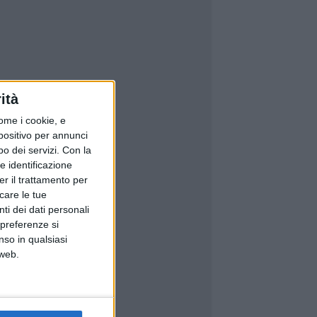
ità
ome i cookie, e
spositivo per annunci
o dei servizi.
Con la
e identificazione
er il trattamento per
icare le tue
ti dei dati personali
 preferenze si
nso in qualsiasi
 web.