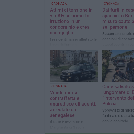
CRONACA
CRONACA
Attimi di tensione in
Dai furti in cas
via Alvisi: uomo fa
spaccio: a Barl
irruzione in un
misure cautela
condominio e crea
sei persone
scompiglio
Scoperta una rete 
cessioni di sostan
I residenti hanno allertato le
stupefacenti, in pa
forze dell'ordine
cocaina, attiva nel 
barlettano
Cane salvato s
CRONACA
lungomare di B
Vende merce
l'intervento del
contraffatta e
Polizia
aggredisce gli agenti:
arrestato un
Sprovvisto di micro
senegalese
l'animale è stato tr
canile sanitario
Il fatto è avvenuto a
Margherita di Savoia