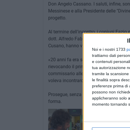
Don Angelo Cassano. I saluti, infine, sono
Messinese e alla Presidente delle "Divin
progetto.
Al termine dell'incontro, i coniugi Faz
dott. Alfredo Fabbrocini, e dal Dirigente
I
Cusano, hanno visitato "La Stanza Divin
Noi e i nostri 1733
p
trattiamo dati person
«20 anni fa era solo un commissario di po
e contenuti personali
rievocando il primo incontro con Fabbroci
tua autorizzazione no
commissario alle sette meno un quarto de
tramite la scansione 
le finalità sopra des
voleva incontrarci perché avevano arrestat
preferenze prima di 
possono non richieder
Prosegue, senza sosta, l'impegno della Po
applicheranno solo a
forma.
momento tornando su 