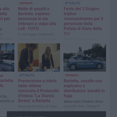
CRONACA
ATTUALITÀ
a allo
Notte di assalti a
Festa del 2 Giugno:
etta
Barletta: esploso
triplice
ri per
bancomat in via
riconoscimento per il
Imbriani e colpo alla
personale della
Lidl - FOTO
Polizia di Stato della
di
Bat
ze
In via Foggia i malviventi
rticolare
hanno usato un'auto come
Alla dott.ssa Francesca
territorio
ariete
Falco si sono aggiunti
l’Ispettore P.S. Leonardo
Desiderio Madera ed il
collega in quiescenza
Nunzio Di Giulio
ul
ATTUALITÀ
CRONACA
arletta:
Prevenzione e tutela
Barletta, assalto con
la
delle vittime:
esplosivo a
rinnovato il Protocollo
distributore: banditi in
d’Intesa “La Stanza
fuga
chip,
Divina” a Barletta
asferito al
Minacciato il titolare, illeso
ma sotto choc. Indaga il
Presente la Polizia di Stato
commissariato
della BAT