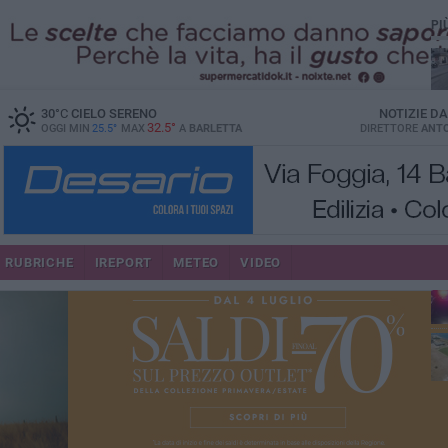
PI
30
°C
CIELO SERENO
NOTIZIE D
32.5°
OGGI MIN
25.5°
MAX
A
BARLETTA
DIRETTORE
ANTO
se
RUBRICHE
IREPORT
METEO
VIDEO