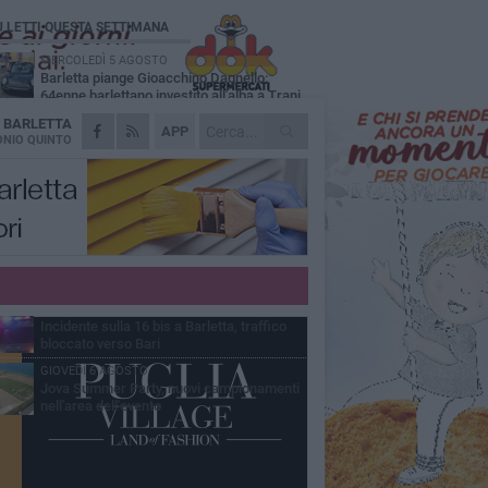
Ù LETTI QUESTA SETTIMANA
MERCOLEDÌ 5 AGOSTO
Barletta piange Gioacchino Dagnello:
64enne barlettano investito all'alba a Trani
A
BARLETTA
GIOVEDÌ 6 AGOSTO
APP
Il ricordo di "Cecco", il benzinaio col
NIO QUINTO
sorriso: «Contava i giorni che lo
paravano dalla pensione»
MERCOLEDÌ 5 AGOSTO
Jova Summer Party, giovedì mattina
sopralluogo nell'area dell'evento
DOMENICA 2 AGOSTO
Beni confiscati alla mafia. Nasce il servizio
di Co-housing
VENERDÌ 7 AGOSTO
Incidente sulla 16 bis a Barletta, traffico
bloccato verso Bari
GIOVEDÌ 6 AGOSTO
Jova Summer Party, nuovi campionamenti
nell'area dell'evento