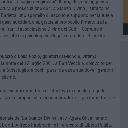
ontro il disagio dei giovani"
. Il progetto, che oggi entra
naturale prosecuzione de "La Stanza Divina", istituita nel
arletta, uno sportello di ascolto e supporto per la tutela
 gesti suicidari, che, grazie al protocollo firmato tra la
ia-Trani, l'associazione Divine del Sud, il Comune di
fre assistenza psicologica e legale gratuita a chi ne ha
nuccio e Lella Fazio, genitori di Michele, vittima
 la notte del 12 luglio 2001, a Bari Vecchia, coinvolto per
ti e Strisciuglio, a pochi passi da casa sua dove i genitori
insieme.
rso esempi importanti è l'obiettivo di questo progetto
a, vere e proprie istituzioni antimafia, è il più importante e
gionale de "La Stanza Divina", avv. Agata Oliva, hanno
t, dott. Alfredo Fabbrocini e il referente di Libera Puglia,