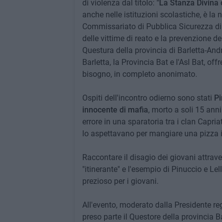
di violenza dal titolo:
"La Stanza Divina c
anche nelle istituzioni scolastiche, è la 
Commissariato di Pubblica Sicurezza di B
delle vittime di reato e la prevenzione dei
Questura della provincia di Barletta-Andr
Barletta, la Provincia Bat e l'Asl Bat, of
bisogno, in completo anonimato.
Ospiti dell'incontro odierno sono stati
Pi
innocente di mafia
, morto a soli 15 anni
errore in una sparatoria tra i clan Capria
lo aspettavano per mangiare una pizza 
Raccontare il disagio dei giovani attrave
"itinerante" e l'esempio di Pinuccio e Lell
prezioso per i giovani.
All'evento, moderato dalla Presidente re
preso parte il Questore della provincia Ba