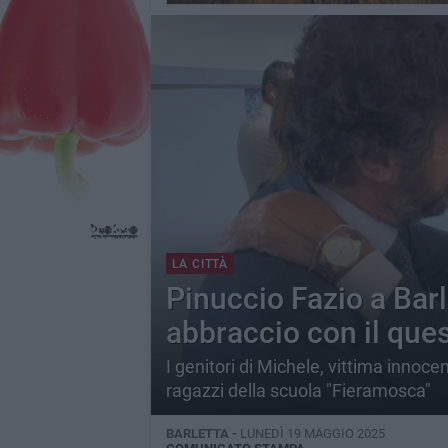
LA CITTÀ
Pinuccio Fazio a Barl
abbraccio con il que
I genitori di Michele, vittima innoce
ragazzi della scuola "Fieramosca"
BARLETTA -
LUNEDÌ 19 MAGGIO 2025