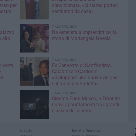
esso per
condizionata, «ci siamo portati
hestra
ventilatori da casa»
7 AGOSTO 2026
Palazzo
Da estetista a imprenditrice: la
 alla
storia di Mariangela Nevola
7 AGOSTO 2026
diventi
Ex Convento di Sant'Andrea,
e
Calabrese e Cardone:
el
«Sviluppare una nuova visione
sul mare per Barletta»
7 AGOSTO 2026
Cinema Fuori Museo, a Trani tre
a
nuovi appuntamenti tra i grandi
classici del cinema
Scacchi
Barletta Giuridica