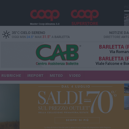
PI
35
°C
CIELO SERENO
NOTIZIE D
31.5°
OGGI MIN
24.5°
MAX
A
BARLETTA
DIRETTORE
ANTO
se
RUBRICHE
IREPORT
METEO
VIDEO