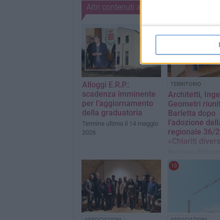
Altri contenuti a tema
Alloggi E.R.P.:
TERRITORIO
scadenza imminente
Architetti, Ing
per l’aggiornamento
Geometri riunit
della graduatoria
Barletta dopo
l’adozione del
Termine ultimo il 14 maggio
regionale 36/2
2026
«Chiariti divers
Nel corso del foru
organizzato dagli o
10
professionali sono 
anche delle osserv
ASSOCIAZIONI
ASSOCIAZIONI