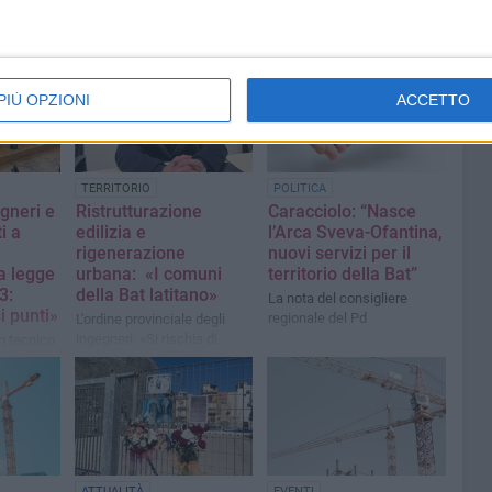
PIÙ OPZIONI
ACCETTO
TERRITORIO
POLITICA
egneri e
Ristrutturazione
Caracciolo: “Nasce
i a
edilizia e
l’Arca Sveva-Ofantina,
rigenerazione
nuovi servizi per il
la legge
urbana: «I comuni
territorio della Bat”
3:
della Bat latitano»
La nota del consigliere
i punti»
regionale del Pd
L'ordine provinciale degli
ingegneri: «Si rischia di
m tecnico
condizionare il settore
rdini
dell’edilizia»
arrivate
azioni
ATTUALITÀ
EVENTI