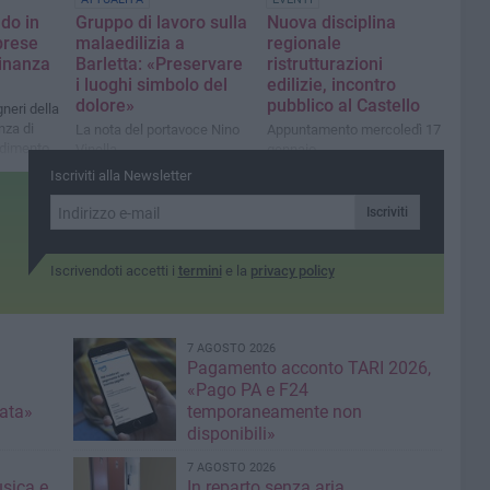
do in
Gruppo di lavoro sulla
Nuova disciplina
mprese
malaedilizia a
regionale
dinanza
Barletta: «Preservare
ristrutturazioni
i luoghi simbolo del
edilizie, incontro
dolore»
pubblico al Castello
gneri della
nza di
La nota del portavoce Nino
Appuntamento mercoledì 17
edimento
Vinella
gennaio
dente
Iscriviti alla Newsletter
Iscriviti
Iscrivendoti accetti i
termini
e la
privacy policy
7 AGOSTO 2026
Pagamento acconto TARI 2026,
«Pago PA e F24
nata»
temporaneamente non
disponibili»
7 AGOSTO 2026
usica e
In reparto senza aria