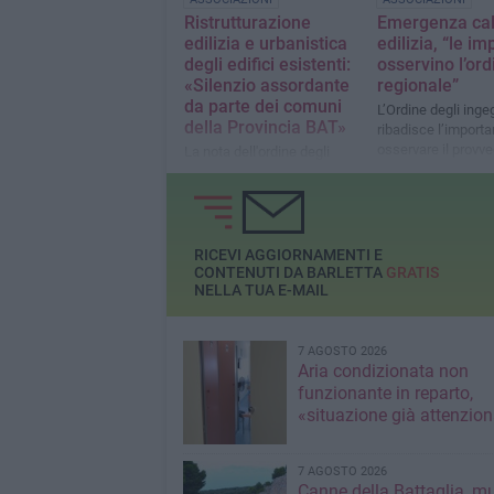
Ristrutturazione
Emergenza cal
edilizia e urbanistica
edilizia, “le i
degli edifici esistenti:
osservino l’or
«Silenzio assordante
regionale”
da parte dei comuni
L’Ordine degli inge
della Provincia BAT»
ribadisce l’importa
osservare il provv
La nota dell'ordine degli
emanato dal presi
ingegneri
Michele Emiliano
RICEVI AGGIORNAMENTI E
CONTENUTI DA BARLETTA
GRATIS
NELLA TUA E-MAIL
7 AGOSTO 2026
Aria condizionata non
funzionante in reparto,
«situazione già attenzio
7 AGOSTO 2026
Canne della Battaglia, m