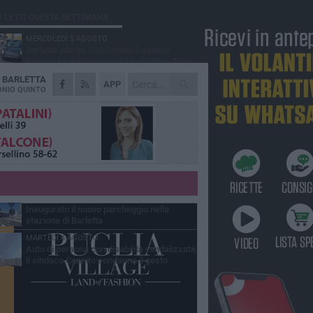
Ù LETTI QUESTA SETTIMANA
MERCOLEDÌ 5 AGOSTO
Barletta piange Gioacchino Dagnello:
64enne barlettano investito all'alba a Trani
A
BARLETTA
GIOVEDÌ 6 AGOSTO
APP
Il ricordo di "Cecco", il benzinaio col
NIO QUINTO
sorriso: «Contava i giorni che lo
paravano dalla pensione»
MERCOLEDÌ 5 AGOSTO
Jova Summer Party, giovedì mattina
sopralluogo nell'area dell'evento
DOMENICA 2 AGOSTO
Beni confiscati alla mafia. Nasce il servizio
di Co-housing
VENERDÌ 31 LUGLIO
Inaugurato il nuovo parcheggio nella
stazione di Barletta
MARTEDÌ 4 AGOSTO
Auto di persona con disabilità vandalizzata,
il sindaco Cannito condanna il gesto