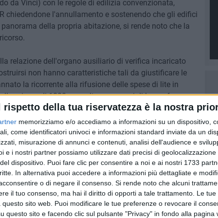
do da Vinci) con le regole di edilizia convenzionata,
AR chiedendone l'annullamento e sostenendo che gli edifici
 panorama della propria abitazione, si rende noto che la
ricorso.
a relazione dell'organo ausiliario di verifica incaricato
ostruirsi non hanno caratteristiche tali da giustificare le
ato la ricorrente alla rifusione delle spese di lite in
lla misura di 1000 euro oltre accessori di legge, fermo
l rispetto della tua riservatezza è la nostra prior
ere al verificatore, già anticipato dal Comune di Barletta,
to.
artner
memorizziamo e/o accediamo a informazioni su un dispositivo, c
ali, come identificatori univoci e informazioni standard inviate da un di
zzati, misurazione di annunci e contenuti, analisi dell'audience e svilupp
i e i nostri partner possiamo utilizzare dati precisi di geolocalizzazione 
del dispositivo. Puoi fare clic per consentire a noi e ai nostri 1733 partn
critte. In alternativa puoi accedere a informazioni più dettagliate e modif
acconsentire o di negare il consenso.
Si rende noto che alcuni trattamen
e il tuo consenso, ma hai il diritto di opporti a tale trattamento. Le tue
 questo sito web. Puoi modificare le tue preferenze o revocare il conse
questo sito e facendo clic sul pulsante "Privacy" in fondo alla pagina