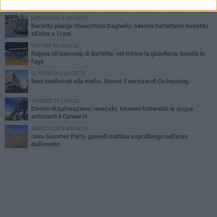
MERCOLEDÌ 5 AGOSTO
Barletta piange Gioacchino Dagnello: 64enne barlettano investito
all'alba a Trani
GIOVEDÌ 30 LUGLIO
Rapina all'Ipercoop di Barletta: nel mirino la gioielleria, banditi in
fuga
DOMENICA 2 AGOSTO
Beni confiscati alla mafia. Nasce il servizio di Co-housing
VENERDÌ 31 LUGLIO
Divieto di balneazione revocato, tornano balneabili le acque
antistanti il Canale H
MERCOLEDÌ 5 AGOSTO
Jova Summer Party, giovedì mattina sopralluogo nell'area
dell'evento