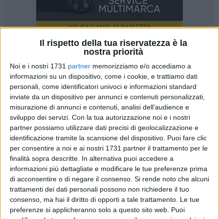
Il rispetto della tua riservatezza è la
nostra priorità
25
Noi e i nostri 1731
partner
memorizziamo e/o accediamo a
informazioni su un dispositivo, come i cookie, e trattiamo dati
personali, come identificatori univoci e informazioni standard
Un forum tecnico che ha riunito i professionisti del settore e
inviate da un dispositivo per annunci e contenuti personalizzati,
cioè Architetti, Ingegneri e Geometri per analizzare
misurazione di annunci e contenuti, analisi dell'audience e
fattivamente e dare un proprio contributo alle due delibere di
sviluppo dei servizi.
Con la tua autorizzazione noi e i nostri
consiglio comunale approvate a Barletta per recepire la
partner possiamo utilizzare dati precisi di geolocalizzazione e
identificazione tramite la scansione del dispositivo. Puoi fare clic
nuova legge regionale numero 36 che disciplina gli interventi
per consentire a noi e ai nostri 1731 partner il trattamento per le
di ristrutturazione edilizia.
finalità sopra descritte. In alternativa puoi accedere a
informazioni più dettagliate e modificare le tue preferenze prima
«Un'occasione importante perché, adeguare un edificio di
di acconsentire o di negare il consenso.
Si rende noto che alcuni
scarso valore architettonico alle nuove esigenze abitative,
trattamenti dei dati personali possono non richiedere il tuo
renderlo salubre e sicuro dal punto di vista strutturale – ha
consenso, ma hai il diritto di opporti a tale trattamento. Le tue
spiegato la vice presidente dell'Ordine degli Architetti BAT
preferenze si applicheranno solo a questo sito web. Puoi