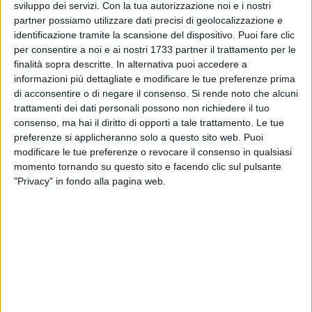
sviluppo dei servizi.
Con la tua autorizzazione noi e i nostri
parere dell'
avvocatura
sull'iter amministrativo fa da
partner possiamo utilizzare dati precisi di geolocalizzazione e
spartiacque. Su entrambi i fronti però, ancora nulla
identificazione tramite la scansione del dispositivo. Puoi fare clic
all'orizzonte. Nulla, fino al Consiglio comunale in
per consentire a noi e ai nostri 1733 partner il trattamento per le
programma per il
4 giugno
. Ieri, in conferenza dei
finalità sopra descritte. In alternativa puoi accedere a
capigruppo, le opposizioni hanno richiesto un
ordine del
informazioni più dettagliate e modificare le tue preferenze prima
giorno proprio sulla vicenda Lidl
se non altro per tornare a
di acconsentire o di negare il consenso.
Si rende noto che alcuni
trattamenti dei dati personali possono non richiedere il tuo
discuterne.
consenso, ma hai il diritto di opporti a tale trattamento. Le tue
preferenze si applicheranno solo a questo sito web. Puoi
Il Comune, infatti, non ha prodotto alcun provvedimento di
modificare le tue preferenze o revocare il consenso in qualsiasi
autotutela e con la società non è stato ancora messo nero
momento tornando su questo sito e facendo clic sul pulsante
su bianco quale dovrà essere il
terreno alternativo
su cui far
"Privacy" in fondo alla pagina web.
sorgere il supermercato. Sul tavolo, un appezzamento in via
delle Querce, a ridosso della chiesa San Giovanni Apostolo,
anche se su quel terreno ci sarebbero già altri progetti legati
ai contratti di quartiere.
E allora questa vicenda può dirsi davvero conclusa? Lo
abbiamo chiesto a chi con esposti e petizioni si è mobilitato
per impedire che sorgesse il supermercato. Ma prima,