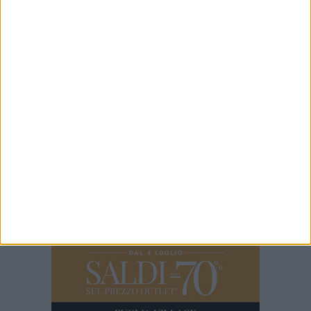
8 AGOSTO 2026
Nuova caserma dei Vigili del Fuoco BAT,
Damiani incontra il comandante Quinto
7 AGOSTO 2026
Incidente sulla 16 bis a Barletta, traffico
bloccato verso Bari