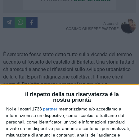
A cura di
COSIMO GIUSEPPE PASTORE
È sembrato fosse stato detto tutto sulla vicenda del terreno
accanto al fossato del castello di Barletta. Una storia fatta di
chiaroscuri e anche di riflessioni sullo sviluppo urbanistico
della città. E poi l'indignazione collettiva. Il timore che il
cuore di
Barletta
potesse essere sfregiato da un
supermercato
. Proprio lì, nel punto di incontro tra
castello
,
Il rispetto della tua riservatezza è la
mare
e
mura del Carmine
.
nostra priorità
Noi e i nostri 1733
partner
memorizziamo e/o accediamo a
Più di un mese di dibattiti, petizioni e mobilitazioni. Da fine
informazioni su un dispositivo, come i cookie, e trattiamo dati
marzo sino a maggio, quando la società
Lidl
si rende
personali, come identificatori univoci e informazioni standard
disponibile a
delocalizzare
il cantiere e il Comune a fermare
inviate da un dispositivo per annunci e contenuti personalizzati,
misurazione di annunci e contenuti, analisi dell'audience e
tutto, revocando il permesso di costruire in
autotutela
. Il