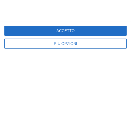
ACCETTO
PIÙ OPZIONI
Altri contenuti a tema