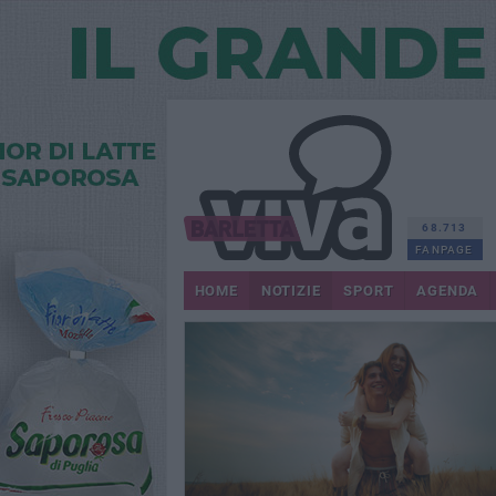
68.713
FANPAGE
HOME
NOTIZIE
SPORT
AGENDA