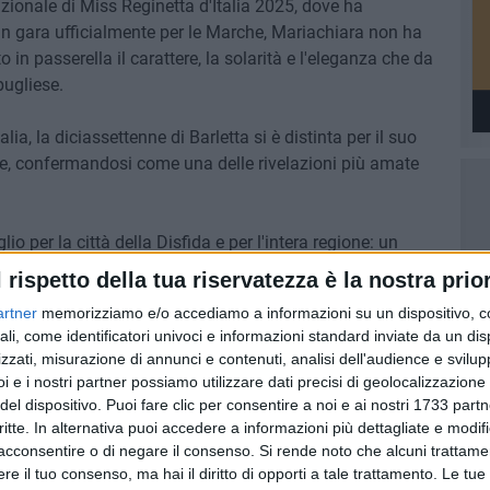
azionale di Miss Reginetta d'Italia 2025, dove ha
In gara ufficialmente per le Marche, Mariachiara non ha
 in passerella il carattere, la solarità e l'eleganza che da
ugliese.
lia, la diciassettenne di Barletta si è distinta per il suo
ale, confermandosi come una delle rivelazioni più amate
o per la città della Disfida e per l'intera regione: un
e autenticità possano aprire le porte a traguardi
l rispetto della tua riservatezza è la nostra prior
 spettacolo. Mariachiara torna così a Barletta con una
artner
memorizziamo e/o accediamo a informazioni su un dispositivo, c
n solo la sua bellezza, ma anche la capacità di
ali, come identificatori univoci e informazioni standard inviate da un di
 palcoscenico nazionale.
zzati, misurazione di annunci e contenuti, analisi dell'audience e svilupp
i e i nostri partner possiamo utilizzare dati precisi di geolocalizzazione 
del dispositivo. Puoi fare clic per consentire a noi e ai nostri 1733 partn
critte. In alternativa puoi accedere a informazioni più dettagliate e modif
acconsentire o di negare il consenso.
Si rende noto che alcuni trattamen
e il tuo consenso, ma hai il diritto di opporti a tale trattamento. Le tue