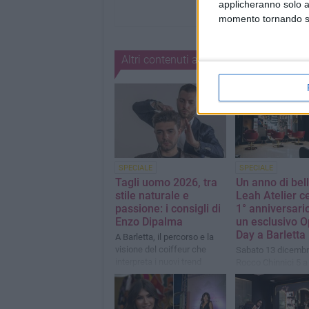
applicheranno solo a
momento tornando su 
Altri contenuti a tema
SPECIALE
SPECIALE
Tagli uomo 2026, tra
Un anno di bel
stile naturale e
Leah Atelier ce
passione: i consigli di
1° anniversari
Enzo Dipalma
un esclusivo 
Day a Barletta
A Barletta, il percorso e la
visione del coiffeur che
Sabato 13 dicembre
interpreta i nuovi trend
Rocco Chinnici 5 a 
maschili
una giornata ricca 
tra beauty, food e