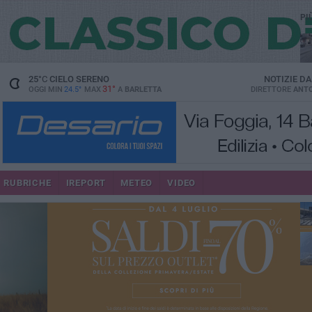
PI
25
°C
CIELO SERENO
NOTIZIE D
31°
OGGI MIN
24.5°
MAX
A
BARLETTA
DIRETTORE
ANTO
se
RUBRICHE
IREPORT
METEO
VIDEO