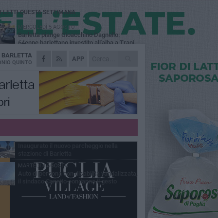
Ù LETTI QUESTA SETTIMANA
MERCOLEDÌ 5 AGOSTO
Barletta piange Gioacchino Dagnello:
64enne barlettano investito all'alba a Trani
A
BARLETTA
GIOVEDÌ 6 AGOSTO
APP
Il ricordo di "Cecco", il benzinaio col
NIO QUINTO
sorriso: «Contava i giorni che lo
paravano dalla pensione»
MERCOLEDÌ 5 AGOSTO
Jova Summer Party, giovedì mattina
sopralluogo nell'area dell'evento
DOMENICA 2 AGOSTO
Beni confiscati alla mafia. Nasce il servizio
di Co-housing
VENERDÌ 31 LUGLIO
Inaugurato il nuovo parcheggio nella
stazione di Barletta
MARTEDÌ 4 AGOSTO
Auto di persona con disabilità vandalizzata,
il sindaco Cannito condanna il gesto