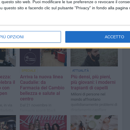
 questo sito web. Puoi modificare le tue preferenze o revocare il conse
questo sito e facendo clic sul pulsante "Privacy" in fondo alla pagina
PIÙ OPZIONI
ACCETTO
SPECIALE
ATTUALITÀ
lezza:
Arriva la nuova linea
Più densi, più pieni,
lebra il
Caudalie: da
più giovani: i moderni
o con
Farmacia del Cambio
trapianti di capelli
Open
bellezza e salute al
Milioni di persone nel
centro
mondo affrontano
quotidianamente problemi di
, in via
Dal 21 novembre in
diradamento capillare
Barletta,
farmacia sconti Black
di eventi
Friday e consulenze
 musica
dedicate per scoprire i
prodotti della marca