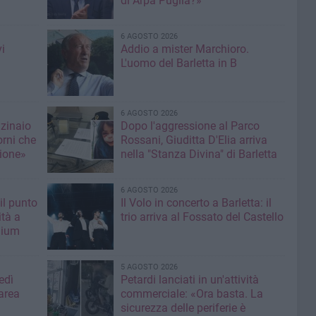
di Arpa Puglia?»
6 AGOSTO 2026
i
Addio a mister Marchioro.
L'uomo del Barletta in B
6 AGOSTO 2026
nzinaio
Dopo l'aggressione al Parco
orni che
Rossani, Giuditta D'Elia arriva
ione»
nella "Stanza Divina" di Barletta
6 AGOSTO 2026
il punto
Il Volo in concerto a Barletta: il
ità a
trio arriva al Fossato del Castello
mium
5 AGOSTO 2026
edì
Petardi lanciati in un'attività
area
commerciale: «Ora basta. La
sicurezza delle periferie è