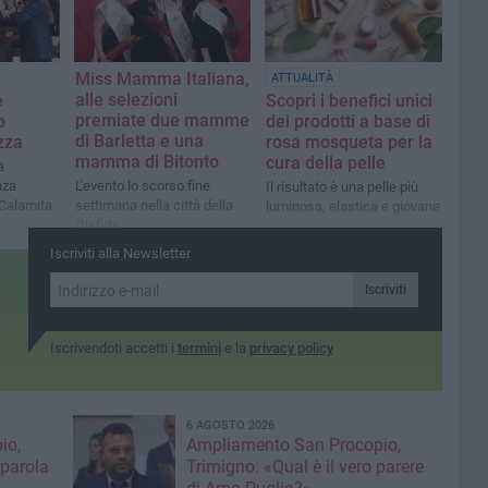
francese
Miss Mamma Italiana,
ATTUALITÀ
alle selezioni
e
Scopri i benefici unici
premiate due mamme
o
dei prodotti a base di
di Barletta e una
ezza
rosa mosqueta per la
mamma di Bitonto
cura della pelle
a
nza
L'evento lo scorso fine
Il risultato è una pelle più
 Calamita
settimana nella città della
luminosa, elastica e giovane
Disfida
usiva e
Iscriviti alla Newsletter
lizzata
Iscriviti
Iscrivendoti accetti i
termini
e la
privacy policy
6 AGOSTO 2026
io,
Ampliamento San Procopio,
 parola
Trimigno: «Qual è il vero parere