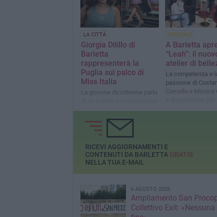
LA CITTÀ
SPECIALE
Giorgia Dilillo di
A Barletta apr
Barletta
“Leah”: il nuov
rappresenterà la
atelier di bell
Puglia sul palco di
La competenza e l
Miss Italia
passione di Costa
Corcella e Monica
La giovane diciottenne parla
a disposizione per
di sé e della sua esperienza,
un’esperienza escl
con un messaggio forte per
altamente persona
tutte le ragazze
RICEVI AGGIORNAMENTI E
CONTENUTI DA BARLETTA
GRATIS
NELLA TUA E-MAIL
6 AGOSTO 2026
Ampliamento San Procop
Collettivo Exit: «Nessuna