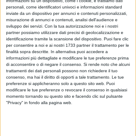
informazioni su un dispositivo, come i cookie, e trattiamo dati
pugliese ha diritto di voto. Le liste di centrosinistra che
personali, come identificatori univoci e informazioni standard
inviate da un dispositivo per annunci e contenuti personalizzati,
hanno superato la soglia di sbarramento del 4% su scala
misurazione di annunci e contenuti, analisi dell'audience e
regionale sono quattro: Partito Democratico, Con Emiliano,
sviluppo dei servizi.
Con la tua autorizzazione noi e i nostri
Popolari con Emiliano e Senso civico - Un nuovo Ulivo per la
partner possiamo utilizzare dati precisi di geolocalizzazione e
Puglia. Esclusi, invece, i contrassegni di Italia in Comune
identificazione tramite la scansione del dispositivo. Puoi fare clic
(ragione per cui l'ex vicepresidente Antonio Nunziante non
per consentire a noi e ai nostri 1733 partner il trattamento per le
sarà rieletto) e Puglia solidale e verde (in questo caso è fuori
finalità sopra descritte. In alternativa puoi accedere a
l'uscente tranese Domenico Santorsola nella Bat).
informazioni più dettagliate e modificare le tue preferenze prima
di acconsentire o di negare il consenso.
Si rende noto che alcuni
trattamenti dei dati personali possono non richiedere il tuo
Nonostante il 4.16% conseguito sul totale dei voti validi,
consenso, ma hai il diritto di opporti a tale trattamento. Le tue
Senso civico non avrà diritto ad alcun seggio in consiglio a
preferenze si applicheranno solo a questo sito web. Puoi
seguito dei complicati calcoli effettuati: una doccia gelata
modificare le tue preferenze o revocare il consenso in qualsiasi
per il notaio andriese Sabino Zinni, che altrimenti sarebbe
momento tornando su questo sito e facendo clic sul pulsante
stato rieletto.
"Privacy" in fondo alla pagina web.
La ripartizione è perciò riservata alle solite liste di Partito
Democratico (16), Con Emiliano (6) e Popolari con Emiliano
(5).