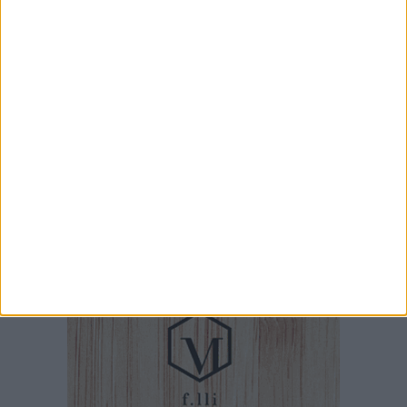
7 AGOSTO 2026
«Il futuro dell'ex Cartiera diventi uno dei temi
centrali delle elezioni amministrative del 2027»
7 AGOSTO 2026
Ex Convento di Sant'Andrea, Calabrese e
Cardone: «Sviluppare una nuova visione sul
mare per Barletta»
7 AGOSTO 2026
Barletta ricorda don Gino Spadaro a vent’anni
dalla scomparsa