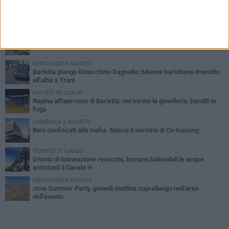
PIÙ LETTI QUESTA SETTIMANA
VENERDÌ 31 LUGLIO
Inaugurato il nuovo parcheggio nella stazione di Barletta
MERCOLEDÌ 5 AGOSTO
Barletta piange Gioacchino Dagnello: 64enne barlettano investito
all'alba a Trani
GIOVEDÌ 30 LUGLIO
Rapina all'Ipercoop di Barletta: nel mirino la gioielleria, banditi in
fuga
DOMENICA 2 AGOSTO
Beni confiscati alla mafia. Nasce il servizio di Co-housing
VENERDÌ 31 LUGLIO
Divieto di balneazione revocato, tornano balneabili le acque
antistanti il Canale H
MERCOLEDÌ 5 AGOSTO
Jova Summer Party, giovedì mattina sopralluogo nell'area
dell'evento