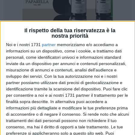
Il rispetto della tua riservatezza è la
23
nostra priorità
Noi e i nostri 1731
partner
memorizziamo e/o accediamo a
informazioni su un dispositivo, come i cookie, e trattiamo dati
«Il Pd è la bussola della coalizione di governo regionale,
personali, come identificatori univoci e informazioni standard
inviate da un dispositivo per annunci e contenuti personalizzati,
stiamo svolgendo questo ruolo con coesione ed unità di
misurazione di annunci e contenuti, analisi dell'audience e
intenti lavorando al servizio della comunità pugliese». Con
sviluppo dei servizi.
Con la tua autorizzazione noi e i nostri
una conferenza stampa nell'atrio del palazzo del consiglio
partner possiamo utilizzare dati precisi di geolocalizzazione e
regionale il presidente del gruppo PD ed i consiglieri regionali
identificazione tramite la scansione del dispositivo. Puoi fare clic
dem hanno illustrato le attività svolte in questi primi 4 mesi
per consentire a noi e ai nostri 1731 partner il trattamento per le
di consiliatura.
finalità sopra descritte. In alternativa puoi accedere a
informazioni più dettagliate e modificare le tue preferenze prima
di acconsentire o di negare il consenso.
Si rende noto che alcuni
«Le proposte di legge presentate sono sei e ci tengo a
trattamenti dei dati personali possono non richiedere il tuo
sottolineare - afferma Caracciolo - che sono state
consenso, ma hai il diritto di opporti a tale trattamento. Le tue
sottoscritte da tutti i componenti del gruppo. Dal contrasto
preferenze si applicheranno solo a questo sito web. Puoi