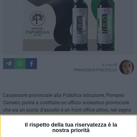
A cura di
FRANCESCA PIAZZOLLA
L'assessore provinciale alla Pubblica Istruzione, Pompeo
Camero, punta a costituire un ufficio scolastico provinciale
che sia un punto d'ascolto e un front office attivo, nel segno
della massima trasparenza amministrativa e di un concreto
Il rispetto della tua riservatezza è la
interesse verso la cittadinanza e verso le proprie esigenze.
nostra priorità