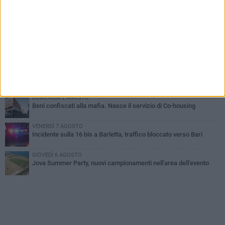
MERCOLEDÌ 5 AGOSTO
Barletta piange Gioacchino Dagnello: 64enne barlettano investito
all'alba a Trani
GIOVEDÌ 6 AGOSTO
Il ricordo di "Cecco", il benzinaio col sorriso: «Contava i giorni che
lo separavano dalla pensione»
MERCOLEDÌ 5 AGOSTO
Jova Summer Party, giovedì mattina sopralluogo nell'area
dell'evento
DOMENICA 2 AGOSTO
Beni confiscati alla mafia. Nasce il servizio di Co-housing
VENERDÌ 7 AGOSTO
Incidente sulla 16 bis a Barletta, traffico bloccato verso Bari
GIOVEDÌ 6 AGOSTO
Jova Summer Party, nuovi campionamenti nell'area dell'evento