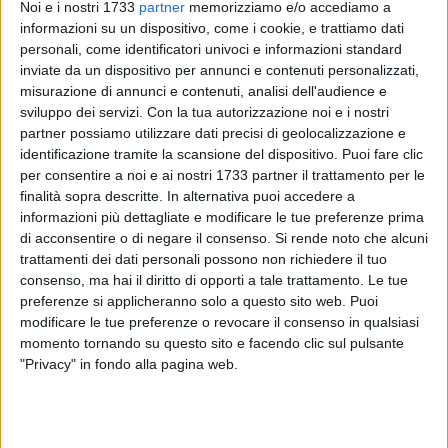
In questi mesi l'assessore Camero si è impegnato
Noi e i nostri 1733
partner
memorizziamo e/o accediamo a
informazioni su un dispositivo, come i cookie, e trattiamo dati
fattivamente con il ministro dell'Istruzione Gelmini e con la
personali, come identificatori univoci e informazioni standard
Stellacci, direttrice dell'Ufficio Scolastico Regionale per
inviate da un dispositivo per annunci e contenuti personalizzati,
sollecitare l'apertura di un ufficio scolastico provinciale che
misurazione di annunci e contenuti, analisi dell'audience e
punti ad ampliare la gamma di servizi sul territorio.
sviluppo dei servizi.
Con la tua autorizzazione noi e i nostri
L'attenzione rivolta dall'assessore si conferma forte nel
partner possiamo utilizzare dati precisi di geolocalizzazione e
garantire alla cittadinanza tutti i mezzi possibili per garantire
identificazione tramite la scansione del dispositivo. Puoi fare clic
la quotidianità. Prima di istituire tale servizio, che potrebbe
per consentire a noi e ai nostri 1733 partner il trattamento per le
finalità sopra descritte. In alternativa puoi accedere a
assumere anche la forma di una struttura di ascolto o di
informazioni più dettagliate e modificare le tue preferenze prima
front-office, stando a quanto riferito in nota recente
di acconsentire o di negare il consenso.
Si rende noto che alcuni
dall'Ufficio Scolastico competente, sarà necessario
trattamenti dei dati personali possono non richiedere il tuo
completare alcuni adempimenti, come l'anagrafe delle
consenso, ma hai il diritto di opporti a tale trattamento. Le tue
scuole e degli alunni, la dotazione organica delle istituzioni
preferenze si applicheranno solo a questo sito web. Puoi
scolastiche rientranti nella nuova provincia e lo scorporo
modificare le tue preferenze o revocare il consenso in qualsiasi
delle graduatorie provinciali per il reclutamento del personale
momento tornando su questo sito e facendo clic sul pulsante
"Privacy" in fondo alla pagina web.
della scuola a tempo indeterminato e determinato dalle due
province madri di Bari e Foggia, ai fini della formulazione
delle graduatorie provinciali, utili a rafforzare l'autonomia
della nuova provincia in questo settore.