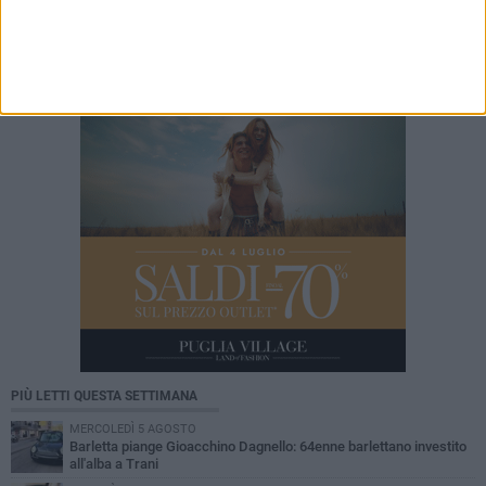
Incidente sulla 16 bis a Barletta, traffico
bloccato verso Bari
PIÙ LETTI QUESTA SETTIMANA
MERCOLEDÌ 5 AGOSTO
Barletta piange Gioacchino Dagnello: 64enne barlettano investito
all'alba a Trani