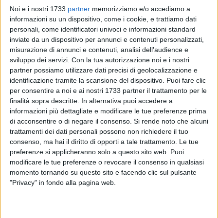
fotovoltaico per il 6,4% (1,77 TWh),
Noi e i nostri 1733
partner
memorizziamo e/o accediamo a
percentuale che supera il 10% se contiamo
informazioni su un dispositivo, come i cookie, e trattiamo dati
anche l'eolico. Il contributo del FV è stato 3,2
personali, come identificatori univoci e informazioni standard
volte maggiore rispetto al marzo 2011 e
inviate da un dispositivo per annunci e contenuti personalizzati,
superiore di quasi il 30% rispetto al luglio
misurazione di annunci e contenuti, analisi dell'audience e
2011, fino ad allora mese record per la
sviluppo dei servizi.
Con la tua autorizzazione noi e i nostri
produzione FV. Lo scorso Lunedì di Pasqua (9
partner possiamo utilizzare dati precisi di geolocalizzazione e
aprile 2012) è poi da ricordare. Sebbene sia
identificazione tramite la scansione del dispositivo. Puoi fare clic
per consentire a noi e ai nostri 1733 partner il trattamento per le
stato ovviamente un giorno con una modesta
finalità sopra descritte. In alternativa puoi accedere a
domanda di energia elettrica, va comunque
informazioni più dettagliate e modificare le tue preferenze prima
evidenziata una nota di Terna SpA: tra le ore
di acconsentire o di negare il consenso.
Si rende noto che alcuni
13 e le 14 il 64% dell'elettricità prodotta in
trattamenti dei dati personali possono non richiedere il tuo
Italia è arrivata dalle rinnovabili. E nello
consenso, ma hai il diritto di opporti a tale trattamento. Le tue
stesso momento in Sicilia le fonti rinnovabili
preferenze si applicheranno solo a questo sito web. Puoi
hanno fornito il 94% dell'energia richiesta.
modificare le tue preferenze o revocare il consenso in qualsiasi
Nell'isola, dunque, il prezzo dell'elettricità, in
momento tornando su questo sito e facendo clic sul pulsante
quell'ora, è stato quasi pari a zero. Terna ha
"Privacy" in fondo alla pagina web.
spiegato che per ogni punto percentuale in più
di elettricità da rinnovabili il suo prezzo
diminuisce di 2 €/MWh. Di fronte a un settore