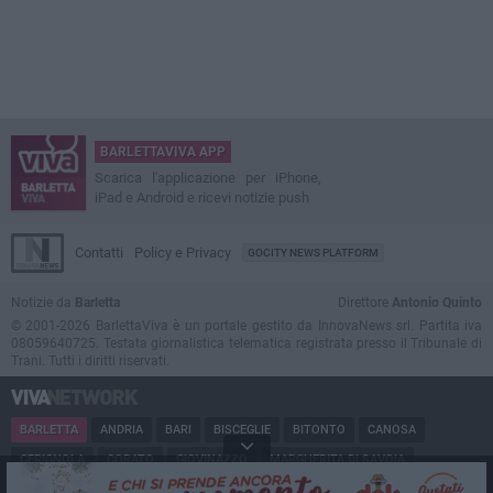
BARLETTAVIVA APP
Scarica l'applicazione per iPhone,
iPad e Android e ricevi notizie push
Contatti
Policy e Privacy
GOCITY NEWS PLATFORM
Notizie da
Barletta
Direttore
Antonio Quinto
© 2001-2026 BarlettaViva è un portale gestito da InnovaNews srl. Partita iva
08059640725. Testata giornalistica telematica registrata presso il Tribunale di
Trani. Tutti i diritti riservati.
BARLETTA
ANDRIA
BARI
BISCEGLIE
BITONTO
CANOSA
CERIGNOLA
CORATO
GIOVINAZZO
MARGHERITA DI SAVOIA
MINERVINO
MODUGNO
MOLFETTA
PUGLIA
RUVO