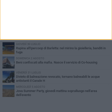
PIÙ LETTI QUESTA SETTIMANA
VENERDÌ 31 LUGLIO
Inaugurato il nuovo parcheggio nella stazione di Barletta
MERCOLEDÌ 5 AGOSTO
Barletta piange Gioacchino Dagnello: 64enne barlettano investito
all'alba a Trani
GIOVEDÌ 30 LUGLIO
Rapina all'Ipercoop di Barletta: nel mirino la gioielleria, banditi in
fuga
DOMENICA 2 AGOSTO
Beni confiscati alla mafia. Nasce il servizio di Co-housing
VENERDÌ 31 LUGLIO
Divieto di balneazione revocato, tornano balneabili le acque
antistanti il Canale H
MERCOLEDÌ 5 AGOSTO
Jova Summer Party, giovedì mattina sopralluogo nell'area
dell'evento