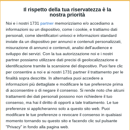
Il rispetto della tua riservatezza è la
nostra priorità
Noi e i nostri 1731
partner
memorizziamo e/o accediamo a
informazioni su un dispositivo, come i cookie, e trattiamo dati
1
personali, come identificatori univoci e informazioni standard
inviate da un dispositivo per annunci e contenuti personalizzati,
misurazione di annunci e contenuti, analisi dell'audience e
Un' Europa più intelligente, un'Europa più verde, un'Europa
sviluppo dei servizi.
Con la tua autorizzazione noi e i nostri
più connessa, un'Europa più sociale. Ma soprattutto
partner possiamo utilizzare dati precisi di geolocalizzazione e
identificazione tramite la scansione del dispositivo. Puoi fare clic
un'Europa più vicina ai cittadini mediante il sostegno alle
per consentire a noi e ai nostri 1731 partner il trattamento per le
strategie di sviluppo gestite a livello locale: sono le cinque
finalità sopra descritte. In alternativa puoi accedere a
politiche di investimento, i cinque obiettivi su cui la nuova
informazioni più dettagliate e modificare le tue preferenze prima
Politica di Coesione dell'Unione Europea dovrà concentrare
di acconsentire o di negare il consenso.
Si rende noto che alcuni
le sue risorse per raggiungerli nel modo migliore.
trattamenti dei dati personali possono non richiedere il tuo
consenso, ma hai il diritto di opporti a tale trattamento. Le tue
Le nuove priorità della Politica di Coesione sono rivolte verso
preferenze si applicheranno solo a questo sito web. Puoi
modificare le tue preferenze o revocare il consenso in qualsiasi
quelle regioni che ancora lottano con un basso reddito o
momento tornando su questo sito e facendo clic sul pulsante
un'alta disoccupazione, specialmente tra i giovani, e quelle
"Privacy" in fondo alla pagina web.
che si trovano ad affrontare la questione della migrazione,