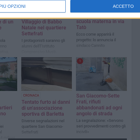
PIÙ OPZIONI
ACCETTO
A inizio febbraio al via
EVENTI
il cantiere per la
tefrati
Il Presepe Vivente e il
scuola materna in via
e di un
Villaggio di Babbo
Tatò
e
Natale nel quartiere
Settefrati
Ecco come apparirà il
progetto: lo annuncia il
uola
I protagonisti saranno gli
sindaco Cannito
anno
alunni dell'l’Istituto
ativa,
Comprensivo Musti-
tagonisti
Dimiccoli di Barletta
1
San Giacomo-Sette
CRONACA
Frati, rifiuti
Tentato furto ai danni
artieri
abbandonati ad ogni
di un'associazione
nno
angolo di strada
sportiva di Barletta
La segnalazione: «Servono
Diverse segnalazioni nel
seri provvedimenti contro gli
ei
quartiere San Giacomo-
incivili»
l
Settefrati
4 milioni