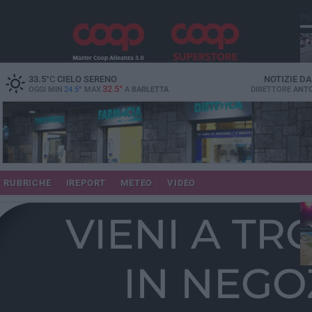
PI
33.5
°C
CIELO SERENO
NOTIZIE D
32.5°
OGGI MIN
24.5°
MAX
A
BARLETTA
DIRETTORE
ANTO
se
RUBRICHE
IREPORT
METEO
VIDEO