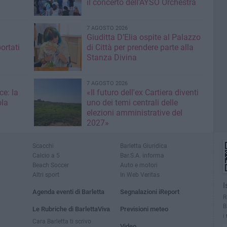
il concerto dell’AYSO Orchestra
7 AGOSTO 2026
Giuditta D’Elia ospite al Palazzo
ortati
di Città per prendere parte alla
Stanza Divina
7 AGOSTO 2026
ce: la
«Il futuro dell'ex Cartiera diventi
ola
uno dei temi centrali delle
elezioni amministrative del
2027»
Scacchi
Barletta Giuridica
Calcio a 5
Bar.S.A. informa
Beach Soccer
Auto e motori
Altri sport
In Web Veritas
I
Agenda eventi di Barletta
Segnalazioni iReport
R
B
Le Rubriche di BarlettaViva
Previsioni meteo
i
Cara Barletta ti scrivo
Video