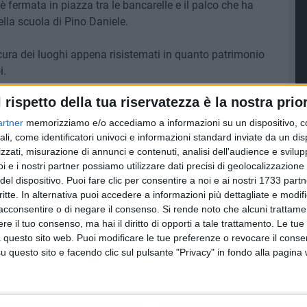
è fermata in piazza tra le bancarelle e il palco che ha
ella scuola di Pino Daniele.
 cura dei luoghi appena risistemati in quanto patrimonio
i.
l rispetto della tua riservatezza è la nostra prior
artner
memorizziamo e/o accediamo a informazioni su un dispositivo, c
ali, come identificatori univoci e informazioni standard inviate da un di
zzati, misurazione di annunci e contenuti, analisi dell'audience e svilupp
i e i nostri partner possiamo utilizzare dati precisi di geolocalizzazione 
del dispositivo. Puoi fare clic per consentire a noi e ai nostri 1733 partn
critte. In alternativa puoi accedere a informazioni più dettagliate e modif
acconsentire o di negare il consenso.
Si rende noto che alcuni trattamen
e il tuo consenso, ma hai il diritto di opporti a tale trattamento. Le tue
 questo sito web. Puoi modificare le tue preferenze o revocare il conse
questo sito e facendo clic sul pulsante "Privacy" in fondo alla pagina