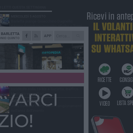
Ù LETTI QUESTA SETTIMANA
MERCOLEDÌ 5 AGOSTO
Barletta piange Gioacchino Dagnello:
64enne barlettano investito all'alba a Trani
A
BARLETTA
GIOVEDÌ 6 AGOSTO
APP
Il ricordo di "Cecco", il benzinaio col
NIO QUINTO
sorriso: «Contava i giorni che lo
paravano dalla pensione»
MERCOLEDÌ 5 AGOSTO
Jova Summer Party, giovedì mattina
sopralluogo nell'area dell'evento
DOMENICA 2 AGOSTO
Beni confiscati alla mafia. Nasce il servizio
di Co-housing
VENERDÌ 7 AGOSTO
Incidente sulla 16 bis a Barletta, traffico
bloccato verso Bari
GIOVEDÌ 6 AGOSTO
Jova Summer Party, nuovi campionamenti
nell'area dell'evento