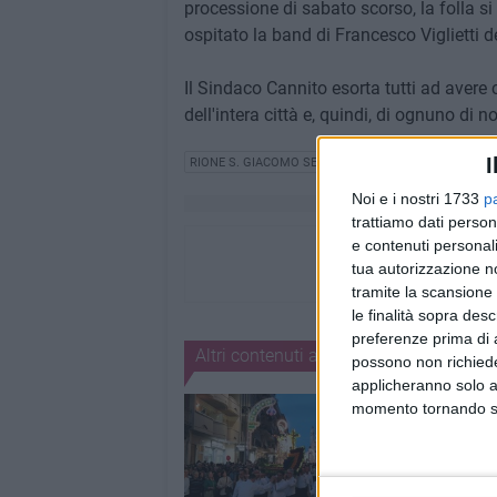
processione di sabato scorso, la folla si 
ospitato la band di Francesco Viglietti d
Il Sindaco Cannito esorta tutti ad avere
dell'intera città e, quindi, di ognuno di no
I
RIONE S. GIACOMO SETTEFRATI
Noi e i nostri 1733
p
trattiamo dati person
e contenuti personali
tua autorizzazione no
tramite la scansione 
le finalità sopra des
preferenze prima di 
Altri contenuti a tema
possono non richieder
applicheranno solo a
momento tornando su 