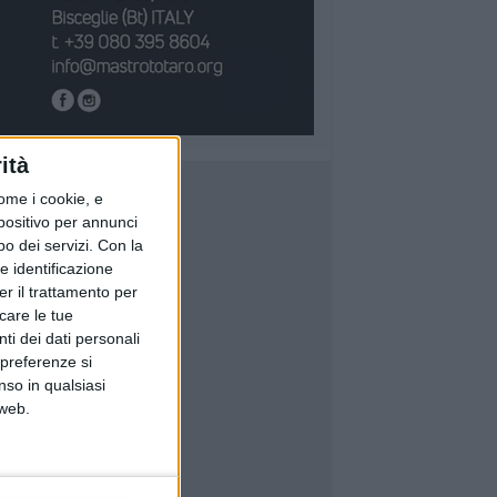
ità
ome i cookie, e
spositivo per annunci
o dei servizi.
Con la
e identificazione
er il trattamento per
icare le tue
ti dei dati personali
 preferenze si
nso in qualsiasi
 web.