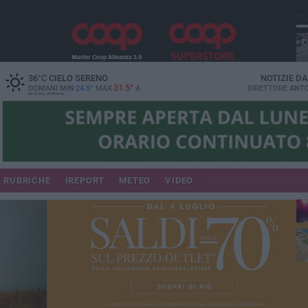
PI
36
°C
CIELO SERENO
NOTIZIE D
31.5°
DOMANI MIN
24.5°
MAX
A
DIRETTORE
ANTO
BARLETTA
se
RUBRICHE
IREPORT
METEO
VIDEO