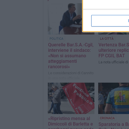
POLITICA
LA CITTÀ
Querelle Bar.S.A.-Cgil,
Vertenza Bar.S
interviene il sindaco:
ulteriore replic
«Non si assumano
FP CGIL BAT
atteggiamenti
La nota ufficiale di
rancorosi»
Le considerazioni di Cannito
in una nota ufficiale.
«Confermo all'avvocatessa
Alessia De Finis la mia
fiducia»
«Ripristino mensa al
CRONACA
Dimiccoli di Barletta e
Sparatoria a Ba