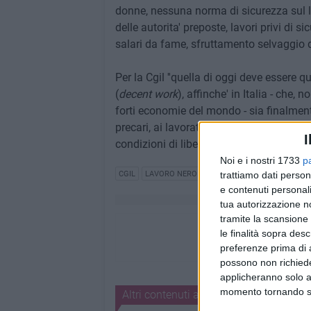
donne, nessuna norma di sicurezza sul l
delle autorita' preposte, lavori privi di si
salari da fame, sfruttamento selvaggio de
Per la Cgil ''quella di oggi deve essere 
(
decent work
), affinche' in Italia - che,
forti economie del mondo - sia finalmente
precari, ai lavoratori piu' anziani, a quell
I
condizioni di liberta', eguaglianza, sicurez
Noi e i nostri 1733
p
trattiamo dati person
CGIL
LAVORO NERO
e contenuti personali
tua autorizzazione no
tramite la scansione 
le finalità sopra des
preferenze prima di 
possono non richieder
applicheranno solo a
momento tornando su 
Altri contenuti a tema