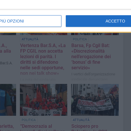
PIÙ OPZIONI
ACCETTO
ATTUALITÀ
POLITICA
.A.,
Vertenza Bar.S.A, «La
Barsa, Fp Cgil Bat:
a alla
FP CGIL non accetta
«Discrezionalità
lezioni di parità. I
nell’erogazione dei
diritti si difendono
‘bonus’ di fine
 Bar.S.A.
nelle sedi opportune,
servizio»
non nei talk show»
I vertici dell’organizzazione
sindacale denunciano
La nota del sindacato
l’accaduto e chiedono
verifiche al Sindaco oltre
che un incontro urgente
all’azienda
POLITICA
ATTUALITÀ
rletta,
“Democrazia al
Sciopero pro