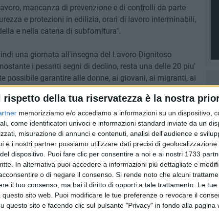
avoro, mancanza di prevenzione e di controlli da parte
curezza e protezioni in edilizia, orari di lavoro interminabili,
lla e nella catena di subfornitura''.
quindi una giornata all'insegna del Lavoro Dignitoso
 nonostante i pesanti segni di declino, resta una delle 20 piu'
 possibile garantire alle donne, ai giovani, ai migranti, ai
i piu' svantaggiati, a tutti un lavoro ''liberamente scelto, in
l rispetto della tua riservatezza è la nostra prior
za e dignita'''.
artner
memorizziamo e/o accediamo a informazioni su un dispositivo, c
ali, come identificatori univoci e informazioni standard inviate da un di
zzati, misurazione di annunci e contenuti, analisi dell'audience e svilupp
i e i nostri partner possiamo utilizzare dati precisi di geolocalizzazione 
del dispositivo. Puoi fare clic per consentire a noi e ai nostri 1733 partn
critte. In alternativa puoi accedere a informazioni più dettagliate e modif
acconsentire o di negare il consenso.
Si rende noto che alcuni trattamen
e il tuo consenso, ma hai il diritto di opporti a tale trattamento. Le tue
 questo sito web. Puoi modificare le tue preferenze o revocare il conse
questo sito e facendo clic sul pulsante "Privacy" in fondo alla pagina