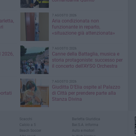
7 AGOSTO 2026
rletta,
Aria condizionata non
ri
funzionante in reparto,
«situazione già attenzionata»
7 AGOSTO 2026
 2026,
Canne della Battaglia, musica e
storia protagoniste: successo per
il concerto dell’AYSO Orchestra
7 AGOSTO 2026
Giuditta D’Elia ospite al Palazzo
ortati
di Città per prendere parte alla
Stanza Divina
Scacchi
Barletta Giuridica
Calcio a 5
Bar.S.A. informa
Beach Soccer
Auto e motori