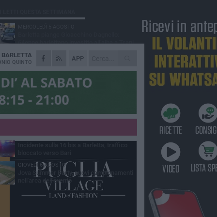
Ù LETTI QUESTA SETTIMANA
MERCOLEDÌ 5 AGOSTO
Barletta piange Gioacchino Dagnello:
64enne barlettano investito all'alba a Trani
A
BARLETTA
GIOVEDÌ 6 AGOSTO
APP
Il ricordo di "Cecco", il benzinaio col
NIO QUINTO
sorriso: «Contava i giorni che lo
paravano dalla pensione»
MERCOLEDÌ 5 AGOSTO
Jova Summer Party, giovedì mattina
sopralluogo nell'area dell'evento
DOMENICA 2 AGOSTO
Beni confiscati alla mafia. Nasce il servizio
di Co-housing
VENERDÌ 7 AGOSTO
Incidente sulla 16 bis a Barletta, traffico
bloccato verso Bari
GIOVEDÌ 6 AGOSTO
Jova Summer Party, nuovi campionamenti
nell'area dell'evento