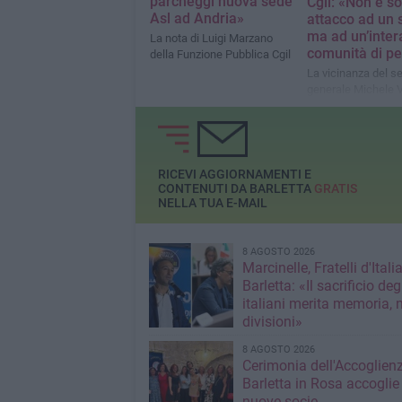
parcheggi nuova sede
Cgil: «Non è so
Asl ad Andria»
attacco ad un 
ma ad un’inter
La nota di Luigi Marzano
comunità di p
della Funzione Pubblica Cgil
La vicinanza del se
generale Michele V
Di Bari
RICEVI AGGIORNAMENTI E
CONTENUTI DA BARLETTA
GRATIS
NELLA TUA E-MAIL
8 AGOSTO 2026
Marcinelle, Fratelli d'Italia
Barletta: «Il sacrificio deg
italiani merita memoria, 
divisioni»
8 AGOSTO 2026
Cerimonia dell'Accoglienz
Barletta in Rosa accoglie
nuove socie