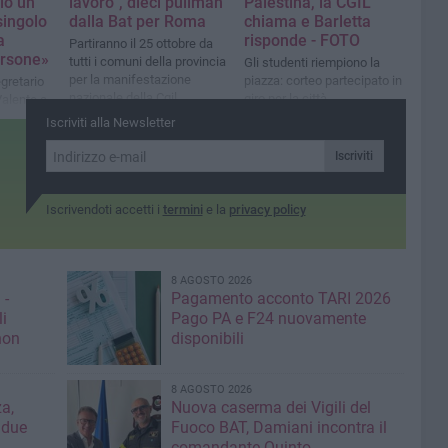
lo un
lavoro”, dieci pullman
Palestina, la CGIL
singolo
dalla Bat per Roma
chiama e Barletta
a
risponde - FOTO
Partiranno il 25 ottobre da
ersone»
tutti i comuni della provincia
Gli studenti riempiono la
per la manifestazione
piazza: corteo partecipato in
gretario
nazionale della Cgil
giro per la città
alente a
Iscriviti alla Newsletter
Iscriviti
Iscrivendoti accetti i
termini
e la
privacy policy
8 AGOSTO 2026
 -
Pagamento acconto TARI 2026
li
Pago PA e F24 nuovamente
non
disponibili
8 AGOSTO 2026
a,
Nuova caserma dei Vigili del
 due
Fuoco BAT, Damiani incontra il
comandante Quinto