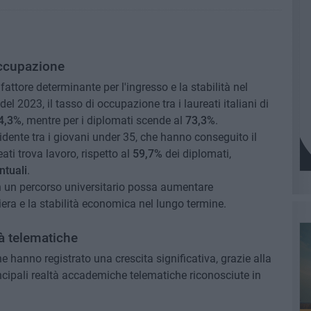
'occupazione
fattore determinante per l'ingresso e la stabilità nel
l 2023, il tasso di occupazione tra i laureati italiani di
4,3%
, mentre per i diplomati scende al
73,3%
.
dente tra i giovani under 35, che hanno conseguito il
ati trova lavoro, rispetto al
59,7%
dei diplomati,
ntuali
.
n un percorso universitario possa aumentare
iera e la stabilità economica nel lungo termine.
tà telematiche
he hanno registrato una crescita significativa, grazie alla
principali realtà accademiche telematiche riconosciute in