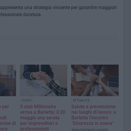
 rappresenta una strategia vincente per garantire maggiori
ofessionale duratura.
EVENTI
ATTUALITÀ
o per
Il club Millionaire
Salute e prevenzione
arriva a Barletta: il 20
nei luoghi di lavoro: a
uti:
maggio una serata
Barletta l'incontro
ecine di
per imprenditori e
"Sicurezza in scena"
cora
professionisti
Appuntamento questo