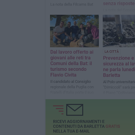
senza risposte
La nota della Filcams Bat
La nota del Consigl
Comunale Vito Tup
Dal lavoro offerto ai
LA CITTÀ
giovani alle reti tra
Prevenzione e
Comuni della Bat: il
sicurezza al la
turismo secondo
ne parla lunedì
Flavio Civita
Barletta
Il candidato al Consiglio
Al Polo universitari
regionale della Puglia con
"Dimiccoli" sarà p
Fratelli d’Italia porta il suo
il Piano “Coltiviam
know how nel settore: «Ho
l’agricoltura in sic
dato in concessione la mia
struttura ricettiva ad
andriesi che volevano
rientrare dall’estero»
RICEVI AGGIORNAMENTI E
CONTENUTI DA BARLETTA
GRATIS
NELLA TUA E-MAIL