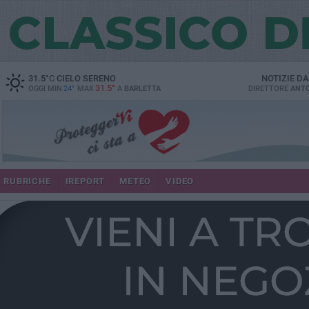
31.5
°C
CIELO SERENO
NOTIZIE D
31.5°
OGGI MIN
24°
MAX
A
BARLETTA
DIRETTORE
ANTO
RUBRICHE
IREPORT
METEO
VIDEO