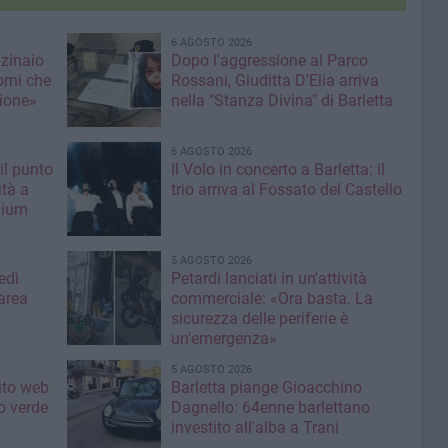
6 AGOSTO 2026
nzinaio
Dopo l'aggressione al Parco
orni che
Rossani, Giuditta D'Elia arriva
ione»
nella "Stanza Divina" di Barletta
6 AGOSTO 2026
il punto
Il Volo in concerto a Barletta: il
ità a
trio arriva al Fossato del Castello
mium
5 AGOSTO 2026
edì
Petardi lanciati in un'attività
area
commerciale: «Ora basta. La
sicurezza delle periferie è
un'emergenza»
5 AGOSTO 2026
sito web
Barletta piange Gioacchino
o verde
Dagnello: 64enne barlettano
investito all'alba a Trani