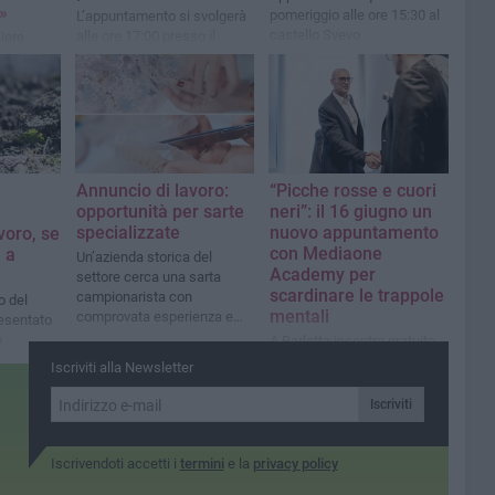
»
pomeriggio alle ore 15:30 al
L’appuntamento si svolgerà
castello Svevo
alle ore 17:00 presso il
iere
Circolo Tennis “Hugo
puti
Simmen”
Annuncio di lavoro:
“Picche rosse e cuori
opportunità per sarte
neri”: il 16 giugno un
specializzate
nuovo appuntamento
voro, se
con Mediaone
 a
Un’azienda storica del
Academy per
settore cerca una sarta
scardinare le trappole
campionarista con
o del
mentali
comprovata esperienza e
resentato
un’addetta alla macchina
o
A Barletta incontro gratuito
lineare
urezza”
di networking e crescita
Iscriviti alla Newsletter
personale aperto alla
cittadinanza
Iscriviti
Iscrivendoti accetti i
termini
e la
privacy policy