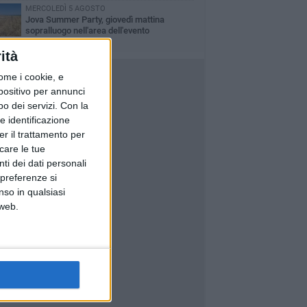
MERCOLEDÌ 5 AGOSTO
Jova Summer Party, giovedì mattina
sopralluogo nell'area dell'evento
ità
ome i cookie, e
spositivo per annunci
o dei servizi.
Con la
e identificazione
er il trattamento per
icare le tue
ti dei dati personali
 preferenze si
nso in qualsiasi
 web.