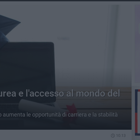
urea e l'accesso al mondo del
o aumenta le opportunità di carriera e la stabilità
10.13