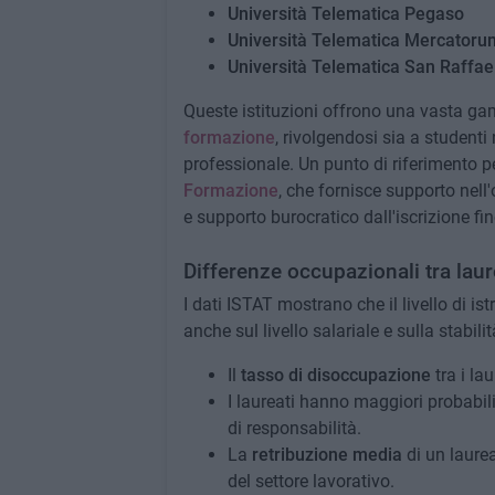
Università Telematica Pegaso
Università Telematica Mercatoru
Università Telematica San Raffae
Queste istituzioni offrono una vasta g
formazione
, rivolgendosi sia a studenti
professionale. Un punto di riferimento pe
Formazione
, che fornisce supporto nell'
e supporto burocratico dall'iscrizione fi
Differenze occupazionali tra laur
I dati ISTAT mostrano che il livello di is
anche sul livello salariale e sulla stabilit
Il
tasso di disoccupazione
tra i la
I laureati hanno maggiori probabili
di responsabilità.
La
retribuzione media
di un laure
del settore lavorativo.