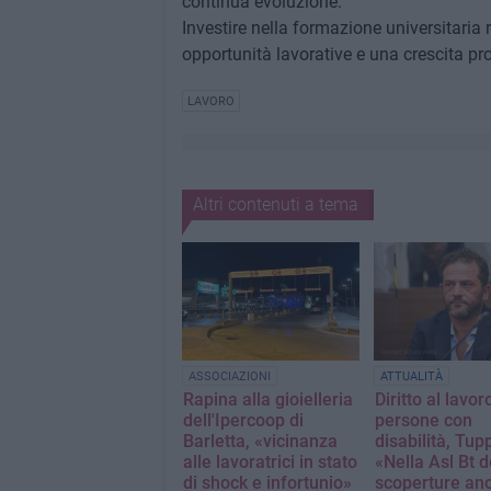
continua evoluzione.
Investire nella formazione universitaria
opportunità lavorative e una crescita pr
LAVORO
Altri contenuti a tema
ASSOCIAZIONI
ATTUALITÀ
Rapina alla gioielleria
Diritto al lavor
dell'Ipercoop di
persone con
Barletta, «vicinanza
disabilità, Tupp
alle lavoratrici in stato
«Nella Asl Bt d
di shock e infortunio»
scoperture an