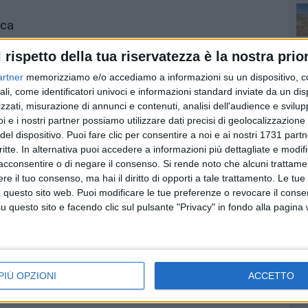
ica
si vantaggi, tra cui:
l rispetto della tua riservatezza è la nostra prior
cedere ai materiali didattici e seguire le lezioni in
artner
memorizziamo e/o accediamo a informazioni su un dispositivo, c
ali, come identificatori univoci e informazioni standard inviate da un di
 per chi già lavora e desidera proseguire gli studi senza
zzati, misurazione di annunci e contenuti, analisi dell'audience e svilupp
i e i nostri partner possiamo utilizzare dati precisi di geolocalizzazione 
pazione.
del dispositivo. Puoi fare clic per consentire a noi e ai nostri 1731 partn
enere le prove d'esame da remoto, semplificando il processo
critte. In alternativa puoi accedere a informazioni più dettagliate e modif
acconsentire o di negare il consenso.
Si rende noto che alcuni trattamen
i studio ottenuti sono equiparati a quelli delle università
e il tuo consenso, ma hai il diritto di opporti a tale trattamento. Le tue
.
 questo sito web. Puoi modificare le tue preferenze o revocare il conse
questo sito e facendo clic sul pulsante "Privacy" in fondo alla pagina
ria
ie digitali e delle metodologie di apprendimento a
eriore sta attraversando una profonda trasformazione.
l numero di iscritti alle università telematiche continuerà
PIÙ OPZIONI
ACCETTO
di rispondere alle esigenze di un mercato del lavoro in