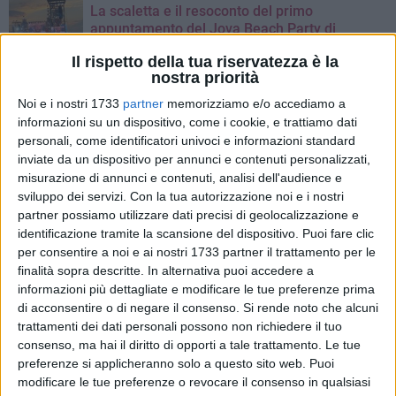
La scaletta e il resoconto del primo
appuntamento del Jova Beach Party di
Barletta
Il rispetto della tua riservatezza è la
nostra priorità
Si attendono altre
30mila persone
pronte a cantare insieme
Noi e i nostri 1733
partner
memorizziamo e/o accediamo a
a
Jovanotti
e non solo. Anche oggi, infatti, sul palco si
informazioni su un dispositivo, come i cookie, e trattiamo dati
esibiranno super ospiti che resteranno segreti sino all'ultimo
personali, come identificatori univoci e informazioni standard
minuto.
inviate da un dispositivo per annunci e contenuti personalizzati,
misurazione di annunci e contenuti, analisi dell'audience e
Ieri il pubblico si è goduto le esibizioni di
Giuliano Sangiorgi
,
sviluppo dei servizi.
Con la tua autorizzazione noi e i nostri
voce e penna della band salentina dei Negramaro, di
Checco
partner possiamo utilizzare dati precisi di geolocalizzazione e
Zalone
, attore e regista poliedrico che ha divertito tutti con
identificazione tramite la scansione del dispositivo. Puoi fare clic
per consentire a noi e ai nostri 1733 partner il trattamento per le
alcuni dei suoi brani più scanzonati e irriverenti, e di
Gianni
finalità sopra descritte. In alternativa puoi accedere a
Morandi
, ormai legato a Jovanotti da un'intensa
informazioni più dettagliate e modificare le tue preferenze prima
collaborazione artistica. Proprio Morandi ha catalizzato
di acconsentire o di negare il consenso.
Si rende noto che alcuni
l'attenzione cantando il suo successo sanremese
Apri tutte
trattamenti dei dati personali possono non richiedere il tuo
le porte
e proseguendo con
L'allegria
e i suoi grandi classici
consenso, ma hai il diritto di opporti a tale trattamento. Le tue
come
Fatti mandare dalla mamma
e
C'era un ragazzo che
preferenze si applicheranno solo a questo sito web. Puoi
come me amava i Beatles e Rolling stones
.
modificare le tue preferenze o revocare il consenso in qualsiasi