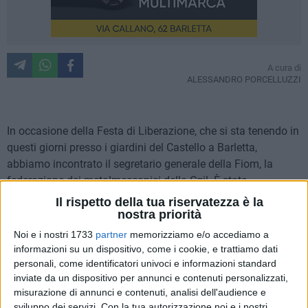
A cura di
ALESSANDRO PORCELLUZZI
In occasione della Festa di Liberazione, che si sta tenendo in
questi giorni presso i giardini del Castello a Barletta,
abbiamo incontrato il segretario generale della Fiom, la
federazione dei metalmeccanici della Cgil. È stata
un'occasione per affrontare uno dei temi caldi del dibattito
Il rispetto della tua riservatezza è la
sindacale: l'accordo interconfederale sulla rappresentanza
nostra priorità
sindacale. La Cgil, con Cisl, Uil e Confindustria è firmataria di
Noi e i nostri 1733
partner
memorizziamo e/o accediamo a
questo accordo. Ma la Fiom ha sollevato forti perplessità e
informazioni su un dispositivo, come i cookie, e trattiamo dati
una decisa contrarietà all'adesione della propria
personali, come identificatori univoci e informazioni standard
inviate da un dispositivo per annunci e contenuti personalizzati,
confederazione a questo accordo.
misurazione di annunci e contenuti, analisi dell'audience e
sviluppo dei servizi.
Con la tua autorizzazione noi e i nostri