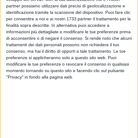
Segretario Landini, puoi spiegare in modo semplice ai
partner possiamo utilizzare dati precisi di geolocalizzazione e
nostri lettori i motivi della contrarietà della Fiom a questo
identificazione tramite la scansione del dispositivo. Puoi fare clic
accordo?
per consentire a noi e ai nostri 1733 partner il trattamento per le
In primo luogo perché, riducendo drasticamente la
finalità sopra descritte. In alternativa puoi accedere a
possibilità di espressione dei lavoratori attraverso i
informazioni più dettagliate e modificare le tue preferenze prima
di acconsentire o di negare il consenso.
Si rende noto che alcuni
referendum, è lesiva del principio di democrazia. In secondo
trattamenti dei dati personali possono non richiedere il tuo
luogo vi è un indebito allargamento dell'ambito della
consenso, ma hai il diritto di opporti a tale trattamento. Le tue
contrattazione aziendale a scapito del contratto nazionale.
preferenze si applicheranno solo a questo sito web. Puoi
Infine c'è una pericolosa limitazione del diritto di sciopero.
modificare le tue preferenze o revocare il consenso in qualsiasi
momento tornando su questo sito e facendo clic sul pulsante
Non crede che al contrario un uso estensivo del
"Privacy" in fondo alla pagina web.
referendum svuoti di contenuto la funzione del sindacato?
Se sono i lavoratori a esprimersi in prima persona per ogni
accordo a che serve la delega sindacale?
Io penso l'opposto. L'istituto del referendum rafforza e non
diminuisce la democrazia, anche la democrazia sindacale.
C'è fra le righe di questo accordo il tentativo di mettere in
competizione i sindacati. Ma la competizione dei sindacati è
tutta funzionale ad una logica politica. Mentre invece a