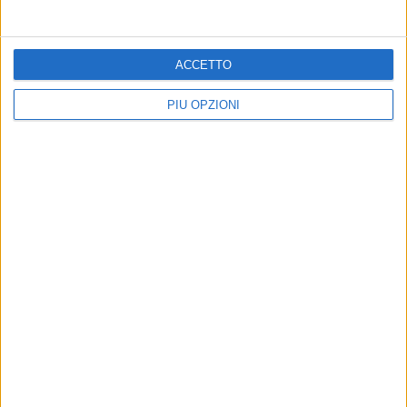
ACCETTO
PIÙ OPZIONI
Altri contenuti a tema
15