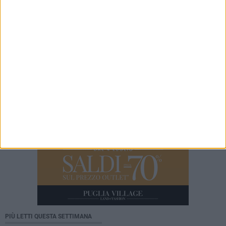
dalla scomparsa
7 AGOSTO 2026
Cinema Fuori Museo, a Trani tre nuovi
appuntamenti tra i grandi classici del cinema
PIÙ LETTI QUESTA SETTIMANA