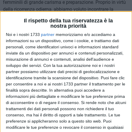
femminili di grande carisma e preparazione. Proprio in virtù
della ricorrenza odierna, abbiamo voluto incontrare la
dottoressa
Francesca Falco
, che dopo le precedenti
Il rispetto della tua riservatezza è la
esperienze alla Questura di Bari e al commissariato di Trani,
nostra priorità
è attualmente
dirigente del Commissariato di Pubblica
Noi e i nostri 1733
partner
memorizziamo e/o accediamo a
Sicurezza di Barletta
, anche con il ruolo delicato di
informazioni su un dispositivo, come i cookie, e trattiamo dati
responsabile di Polizia giudiziaria a Barletta. Per questo è in
personali, come identificatori univoci e informazioni standard
prima linea nei casi di cronaca, anche quelli più efferati
inviate da un dispositivo per annunci e contenuti personalizzati,
come quelli si sono verificati negli ultimi anni nella nostra
misurazione di annunci e contenuti, analisi dell'audience e
sviluppo dei servizi.
Con la tua autorizzazione noi e i nostri
città.
partner possiamo utilizzare dati precisi di geolocalizzazione e
identificazione tramite la scansione del dispositivo. Puoi fare clic
Con lei abbiamo parlato dell'incidenza dell'essere donna nel
per consentire a noi e ai nostri 1733 partner il trattamento per le
mondo della Polizia, ma anche di come sono cambiati i
finalità sopra descritte. In alternativa puoi accedere a
rapporti tra il personale e il mondo esterno, guardando in
informazioni più dettagliate e modificare le tue preferenze prima
particolare ai
crimini di cui le donne sono più spesso
di acconsentire o di negare il consenso.
Si rende noto che alcuni
vittime
, come il fenomeno purtroppo molto presente della
trattamenti dei dati personali possono non richiedere il tuo
consenso, ma hai il diritto di opporti a tale trattamento. Le tue
violenza domestica.
preferenze si applicheranno solo a questo sito web. Puoi
modificare le tue preferenze o revocare il consenso in qualsiasi
Quante donne ci sono attualmente nel nostro