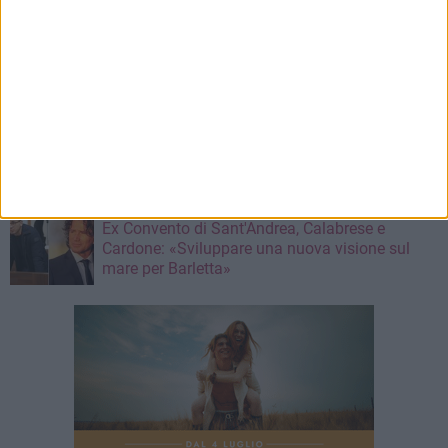
7 AGOSTO 2026
Da estetista a imprenditrice: la storia di
Mariangela Nevola
7 AGOSTO 2026
«Il futuro dell'ex Cartiera diventi uno dei temi
centrali delle elezioni amministrative del 2027»
7 AGOSTO 2026
Ex Convento di Sant'Andrea, Calabrese e
Cardone: «Sviluppare una nuova visione sul
mare per Barletta»