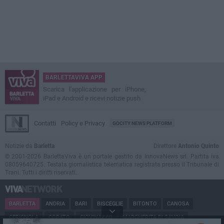
BARLETTAVIVA APP
Scarica l'applicazione per iPhone,
iPad e Android e ricevi notizie push
Contatti
Policy e Privacy
GOCITY NEWS PLATFORM
Notizie da
Barletta
Direttore
Antonio Quinto
© 2001-2026 BarlettaViva è un portale gestito da InnovaNews srl. Partita iva
08059640725. Testata giornalistica telematica registrata presso il Tribunale di
Trani. Tutti i diritti riservati.
BARLETTA
ANDRIA
BARI
BISCEGLIE
BITONTO
CANOSA
CERIGNOLA
CORATO
GIOVINAZZO
MARGHERITA DI SAVOIA