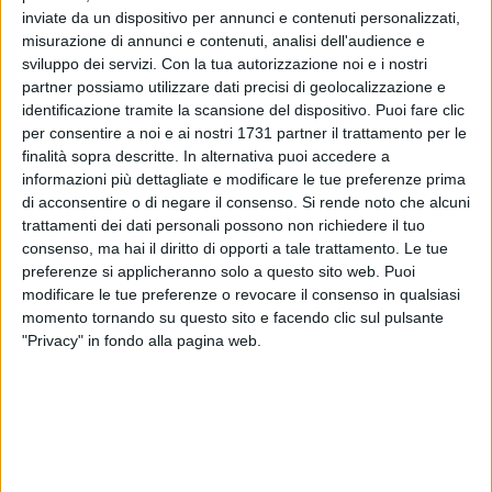
inviate da un dispositivo per annunci e contenuti personalizzati,
misurazione di annunci e contenuti, analisi dell'audience e
sviluppo dei servizi.
Con la tua autorizzazione noi e i nostri
partner possiamo utilizzare dati precisi di geolocalizzazione e
identificazione tramite la scansione del dispositivo. Puoi fare clic
per consentire a noi e ai nostri 1731 partner il trattamento per le
finalità sopra descritte. In alternativa puoi accedere a
informazioni più dettagliate e modificare le tue preferenze prima
di acconsentire o di negare il consenso.
Si rende noto che alcuni
trattamenti dei dati personali possono non richiedere il tuo
consenso, ma hai il diritto di opporti a tale trattamento. Le tue
preferenze si applicheranno solo a questo sito web. Puoi
Abbiamo ulteriormente approfondito l'argomento con
modificare le tue preferenze o revocare il consenso in qualsiasi
Michele Paparella.
momento tornando su questo sito e facendo clic sul pulsante
"Privacy" in fondo alla pagina web.
Cosa significa per l'indotto l'elezione di Barletta come Città
dell'Olio e qual è l'importanza di questa designazione?
«L'elezione di Barletta come Città dell'Olio rappresenta un
riconoscimento del nostro territorio come luogo di eccellenza
nella produzione di olio extravergine di oliva. Questa