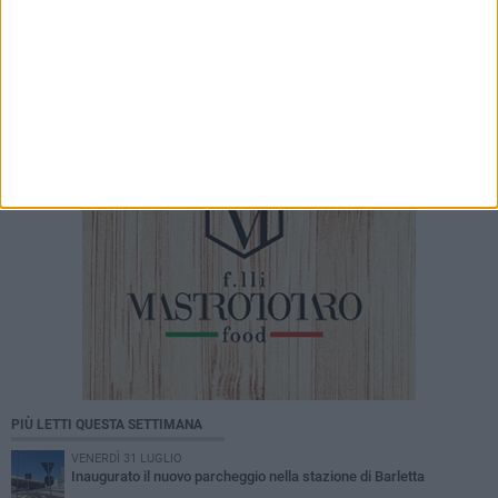
5 AGOSTO 2026
Petardi lanciati in un'attività commerciale: «Ora
basta. La sicurezza delle periferie è
un'emergenza»
PIÙ LETTI QUESTA SETTIMANA
VENERDÌ 31 LUGLIO
Inaugurato il nuovo parcheggio nella stazione di Barletta