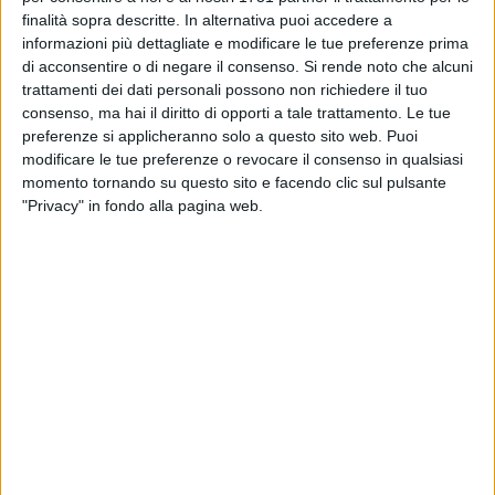
finalità sopra descritte. In alternativa puoi accedere a
suo mare, i mondiali di questa disciplina. E Federica non
informazioni più dettagliate e modificare le tue preferenze prima
vorrà certo mancare all'appuntamento, prima di salire
di acconsentire o di negare il consenso.
Si rende noto che alcuni
sull'aereo che la porterà a Norman, Oklahoma, per entrare nel
trattamenti dei dati personali possono non richiedere il tuo
prestigioso istituto.
consenso, ma hai il diritto di opporti a tale trattamento. Le tue
preferenze si applicheranno solo a questo sito web. Puoi
Un istituto che, come detto, è anche all'avanguardia dal
modificare le tue preferenze o revocare il consenso in qualsiasi
momento tornando su questo sito e facendo clic sul pulsante
punto di vista sportivo. Basti pensare che la squadra di
"Privacy" in fondo alla pagina web.
football americano universitaria (i Sooners) ha vinto 7 titoli
nazionali, mentre la squadra di baseball ha conquistato due
titoli, la squadra femminile di softball ha conquistato il titolo
nazionale nel 2000 e le squadre di ginnastica hanno
conquistato 4 titoli nazionali dal 2002. Per i più appassionati
di NBA, i nomi di Trae Young, Blake Griffin e Buddy Hield
sono quelli di maggiore impatto, se li legge la lista degli
atleti emersi da Oklahoma.
Segno che, per entrare a far parte dell'University of
Oklahoma, è stato necessario ottenere meriti sia dal punto di