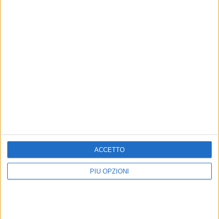
ACCETTO
Altri contenuti a tema
PIÙ OPZIONI