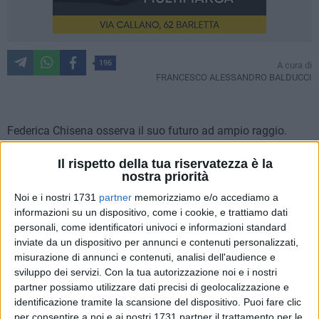
196
A cura di
FRANCESCO ALESSANDRO BALDUCCI
Federica Chisena osserva il suo futuro ad ampio raggio.
Molto ampio: tanto da scavalcare l'Oceano Atlantico e
Il rispetto della tua riservatezza è la
arrivare, addirittura, a ridosso della costa ovest degli Stati
nostra priorità
Uniti. La ragazza barlettana, diplomatasi al
Liceo Scientifico
Noi e i nostri 1731
partner
memorizziamo e/o accediamo a
Carlo Cafiero
, è stata ammessa alla prestigiosa
University
informazioni su un dispositivo, come i cookie, e trattiamo dati
of Oklahoma
. Un'università che, come succede negli US.A., le
personali, come identificatori univoci e informazioni standard
permetterà di proseguire sia la carriera accademica, sia
inviate da un dispositivo per annunci e contenuti personalizzati,
quella sportiva.
misurazione di annunci e contenuti, analisi dell'audience e
sviluppo dei servizi.
Con la tua autorizzazione noi e i nostri
Sì, perché Federica, oltre ad essere una studentessa
partner possiamo utilizzare dati precisi di geolocalizzazione e
esemplare, è anche una nazionale italiana nella disciplina
identificazione tramite la scansione del dispositivo. Puoi fare clic
per consentire a noi e ai nostri 1731 partner il trattamento per le
del
coastal rowing.
A fine settembre Barletta ospiterà, nel