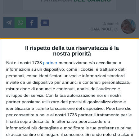
88
A cura di
GAIA PAOLILLO
Il rispetto della tua riservatezza è la
nostra priorità
Davide Di Lernia è la prova che nel 2022 certi mestieri non
sono spariti. Il suo, in un'epoca iperconnessa e
Noi e i nostri 1733
partner
memorizziamo e/o accediamo a
costantemente online, ha in questo momento un fascino
informazioni su un dispositivo, come i cookie, e trattiamo dati
personali, come identificatori univoci e informazioni standard
esotico, lontano e che sembra portare alla mente i tempi
inviate da un dispositivo per annunci e contenuti personalizzati,
lontani in cui era viva la convivalità ed era totalmente
misurazione di annunci e contenuti, analisi dell'audience e
assente ogni strumento tecnologico.
sviluppo dei servizi.
Con la tua autorizzazione noi e i nostri
partner possiamo utilizzare dati precisi di geolocalizzazione e
È un'artigiano creativo, ma badate bene, la sua attività forse
identificazione tramite la scansione del dispositivo. Puoi fare clic
non esisterebbe se non avesse iniziato a postare le sue
per consentire a noi e ai nostri 1733 partner il trattamento per le
opere su Instagram. È la prova che due mondi
finalità sopra descritte. In alternativa puoi accedere a
informazioni più dettagliate e modificare le tue preferenze prima
apparentemente antitetici - l'artigianato e l'automatizzato -
di acconsentire o di negare il consenso.
Si rende noto che alcuni
posso sposarsi come due amanti diversi, ma attratti.