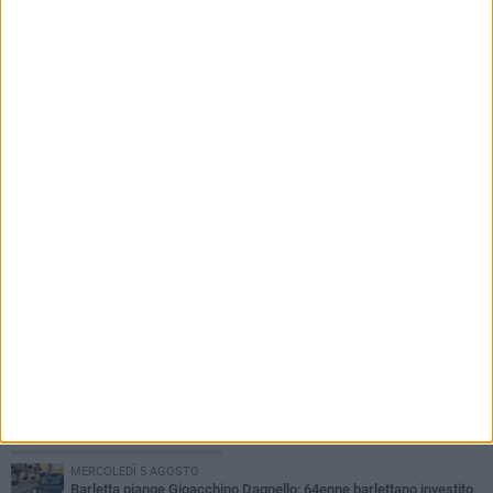
7 AGOSTO 2026
«Il futuro dell'ex Cartiera diventi uno dei temi
centrali delle elezioni amministrative del 2027»
PIÙ LETTI QUESTA SETTIMANA
MERCOLEDÌ 5 AGOSTO
Barletta piange Gioacchino Dagnello: 64enne barlettano investito