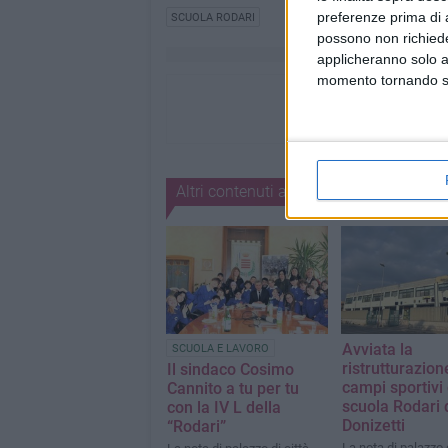
preferenze prima di 
SCUOLA RODARI
possono non richieder
applicheranno solo a
momento tornando su 
Altri contenuti a tema
Avviata la
SCUOLA E LAVORO
ristrutturazion
Il sindaco Cosimo
campi sportivi 
Cannito a tu per tu
scuola Rodari d
con la IV L della
Donizetti
“Rodari”
La nota di palazzo d