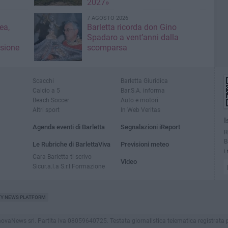
2027»
7 AGOSTO 2026
ea,
Barletta ricorda don Gino
Spadaro a vent’anni dalla
isione
scomparsa
Scacchi
Barletta Giuridica
Calcio a 5
Bar.S.A. informa
Beach Soccer
Auto e motori
Altri sport
In Web Veritas
I
Agenda eventi di Barletta
Segnalazioni iReport
R
B
Le Rubriche di BarlettaViva
Previsioni meteo
i
Cara Barletta ti scrivo
Video
Sicur.a.l.a S.r.l Formazione
TY NEWS PLATFORM
aNews srl. Partita iva 08059640725. Testata giornalistica telematica registrata presso