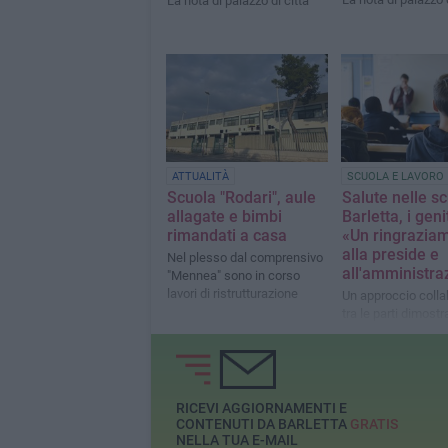
La nota di palazzo di città
ATTUALITÀ
SCUOLA E LAVORO
Scuola "Rodari", aule
Salute nelle sc
allagate e bimbi
Barletta, i geni
rimandati a casa
«Un ringrazia
alla preside e
Nel plesso dal comprensivo
all'amministra
"Mennea" sono in corso
lavori di ristrutturazione
Un approccio colla
tra le parti dimost
sia possibile contro
infezioni
RICEVI AGGIORNAMENTI E
CONTENUTI DA BARLETTA
GRATIS
NELLA TUA E-MAIL