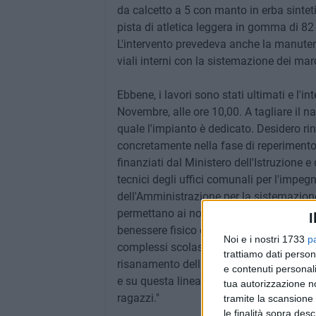
da calcetto a 5 con manto in erba sintet
pista di atletica leggera in gomma di 8
L'intervento prevedeva anche la manutenz
viali interni con la sistemazione dei mar
Ebbene, i lavori sono stati ultimati e l'
Novembre, alle ore 10,00. A tagliare il n
quale l'impianto è dedicato. Desidero rin
concretamente nella fase di reperimento 
finanziati dal Ministero dell'Istruzione e 
tecnici degli uffici comunali per l'impe
dell'Amministrazione per la sistemazione
permettano ai nostri ragazzi e ragazze di p
I
benessere fisico e alla socializzazione. I
Noi e i nostri 1733
p
complessi scolastici Botticelli, Girondi, 
trattiamo dati person
risanamento della palestra della Modugno
e contenuti personali
e su questa linea continueremo ad investi
tua autorizzazione no
ragazzi."
tramite la scansione 
le finalità sopra des