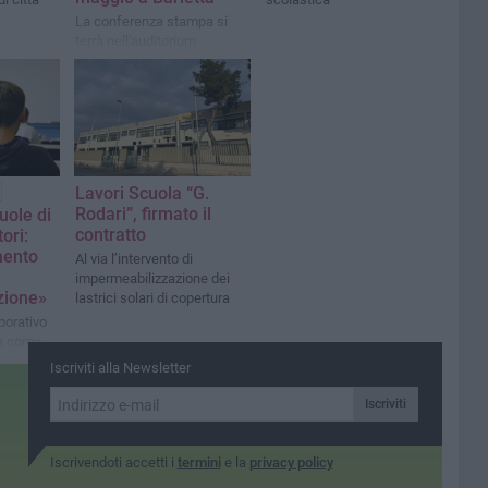
La conferenza stampa si
terrà nell'auditorium
dell'istituto "Gianni Rodari"
Lavori Scuola “G.
Rodari”, firmato il
uole di
contratto
tori:
mento
Al via l’intervento di
impermeabilizzazione dei
zione»
lastrici solari di copertura
borativo
ra come
llare le
Iscriviti alla Newsletter
Iscriviti
Iscrivendoti accetti i
termini
e la
privacy policy