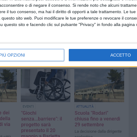
acconsentire o di negare il consenso.
Si rende noto che alcuni trattamen
e il tuo consenso, ma hai il diritto di opporti a tale trattamento. Le tue
 questo sito web. Puoi modificare le tue preferenze o revocare il conse
questo sito e facendo clic sul pulsante "Privacy" in fondo alla pagina
PIÙ OPZIONI
ACCETTO
EVENTI
ATTUALITÀ
e dei
"Giochi
Scuola "Rodari"
della
senza...barriere": il
chiusa fino a venerdì
i via
progetto sarà
29 settembre
presentato il 20
La decisione dalla dirigente
maggio a Barletta
i città
scolastica