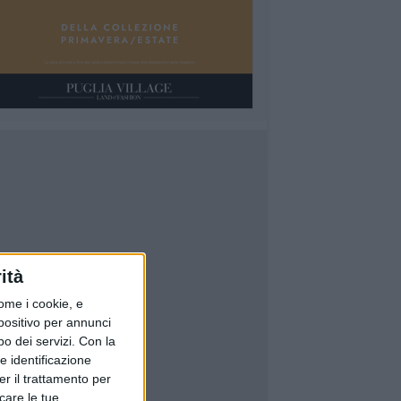
ità
ome i cookie, e
spositivo per annunci
o dei servizi.
Con la
e identificazione
er il trattamento per
icare le tue