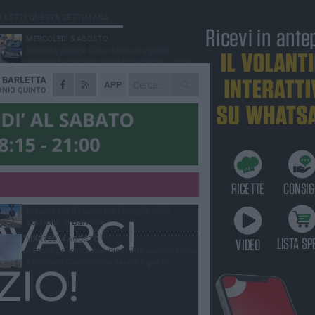
Ù LETTI QUESTA SETTIMANA
MERCOLEDÌ 5 AGOSTO
Barletta piange Gioacchino Dagnello:
64enne barlettano investito all'alba a Trani
A
BARLETTA
GIOVEDÌ 6 AGOSTO
APP
Il ricordo di "Cecco", il benzinaio col
NIO QUINTO
sorriso: «Contava i giorni che lo
paravano dalla pensione»
MERCOLEDÌ 5 AGOSTO
Jova Summer Party, giovedì mattina
sopralluogo nell'area dell'evento
DOMENICA 2 AGOSTO
Beni confiscati alla mafia. Nasce il servizio
di Co-housing
VENERDÌ 31 LUGLIO
Inaugurato il nuovo parcheggio nella
stazione di Barletta
MARTEDÌ 4 AGOSTO
Auto di persona con disabilità vandalizzata,
il sindaco Cannito condanna il gesto