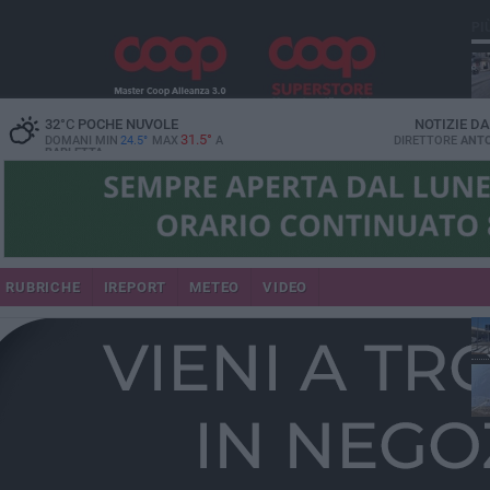
PI
32
°C
POCHE NUVOLE
NOTIZIE D
31.5°
DOMANI MIN
24.5°
MAX
A
DIRETTORE
ANTO
BARLETTA
se
RUBRICHE
IREPORT
METEO
VIDEO