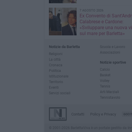
7 AGOSTO 2026
Ex Convento di Sant'Andr
Calabrese e Cardone:
«Sviluppare una nuova v
sul mare per Barletta»
Notizie da Barletta
Scuola e Lavoro
Associazioni
Religioni
La città
Notizie sportive
Cronaca
Calcio
Politica
Basket
Istituzionale
Volley
Territorio
Tennis
Eventi
Arti Marziali
Servizi sociali
Tennistavolo
Contatti
Policy e Privacy
GOCI
© 2001-2026 BarlettaViva è un portale gestito da Innov