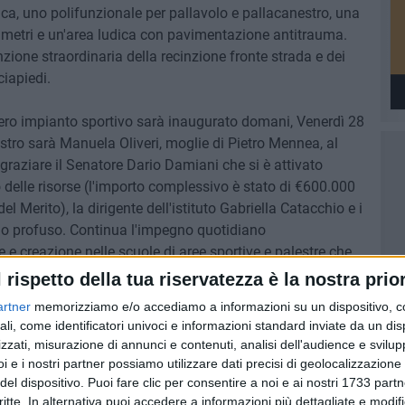
ica, uno polifunzionale per pallavolo e pallacanestro, una
2 metri e un'area ludica con pavimentazione antitrauma.
ione straordinaria della recinzione fronte strada e dei
ciapiedi.
intero impianto sportivo sarà inaugurato domani, Venerdì 28
astro sarà Manuela Oliveri, moglie di Pietro Mennea, al
graziare il Senatore Dario Damiani che si è attivato
delle risorse (l'importo complessivo è stato di €600.000
del Merito), la dirigente dell'istituto Gabriella Catacchio e i
gno profuso. Continua l'impegno quotidiano
 e creazione nelle scuole di aree sportive e palestre che
raticare varie attività finalizzate all'inclusione, al
l rispetto della tua riservatezza è la nostra prior
 lavori alla scuola Rodari seguono quelli già effettuati nei
artner
memorizziamo e/o accediamo a informazioni su un dispositivo, c
Musti, Di Bari (attualmente è in fase di svolgimento il
ali, come identificatori univoci e informazioni standard inviate da un di
). Abbiamo tracciato una direttrice chiara sin dall'inizio
zzati, misurazione di annunci e contenuti, analisi dell'audience e svilupp
re in attenzione, dedizione e responsabilità verso i nostri
i e i nostri partner possiamo utilizzare dati precisi di geolocalizzazione 
del dispositivo. Puoi fare clic per consentire a noi e ai nostri 1733 partn
critte. In alternativa puoi accedere a informazioni più dettagliate e modif