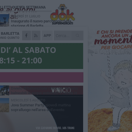
Ù LETTI QUESTA SETTIMANA
VENERDÌ 31 LUGLIO
Inaugurato il nuovo parcheggio nella
stazione di Barletta
A
BARLETTA
MERCOLEDÌ 5 AGOSTO
APP
Barletta piange Gioacchino Dagnello:
NIO QUINTO
64enne barlettano investito all'alba a Trani
GIOVEDÌ 30 LUGLIO
Rapina all'Ipercoop di Barletta: nel mirino la
gioielleria, banditi in fuga
DOMENICA 2 AGOSTO
Beni confiscati alla mafia. Nasce il servizio
di Co-housing
VENERDÌ 31 LUGLIO
Divieto di balneazione revocato, tornano
balneabili le acque antistanti il Canale H
MERCOLEDÌ 5 AGOSTO
Jova Summer Party, giovedì mattina
sopralluogo nell'area dell'evento