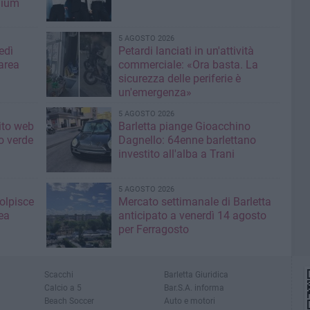
mium
5 AGOSTO 2026
edì
Petardi lanciati in un'attività
area
commerciale: «Ora basta. La
sicurezza delle periferie è
un'emergenza»
5 AGOSTO 2026
sito web
Barletta piange Gioacchino
o verde
Dagnello: 64enne barlettano
investito all'alba a Trani
5 AGOSTO 2026
colpisce
Mercato settimanale di Barletta
ea
anticipato a venerdì 14 agosto
per Ferragosto
Scacchi
Barletta Giuridica
Calcio a 5
Bar.S.A. informa
Beach Soccer
Auto e motori