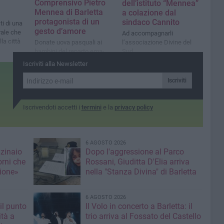
Comprensivo Pietro
dell’istituto “Mennea”
Mennea di Barletta
a colazione dal
protagonista di un
sindaco Cannito
ti di una
gesto d’amore
rale che
Ad accompagnarli
la città
Donate uova pasquali ai
l’associazione Divine del
bambini del reparto ema-
Sud
oncologico dell’ospedale di
Iscriviti alla Newsletter
San Giovanni Rotondo e al
Centro di disabilità “Gli
Iscriviti
Angeli di Padre Pio”
Iscrivendoti accetti i
termini
e la
privacy policy
6 AGOSTO 2026
nzinaio
Dopo l'aggressione al Parco
orni che
Rossani, Giuditta D'Elia arriva
ione»
nella "Stanza Divina" di Barletta
6 AGOSTO 2026
il punto
Il Volo in concerto a Barletta: il
ità a
trio arriva al Fossato del Castello