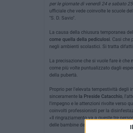
per le giornate di venerdì 24 e sabato 
ufficiale che vede coinvolte le scuole del
"S. D. Savio".
La causa della chiusura temporanea dell
come quella della pediculosi
. Casi che
negli ambienti scolastici. Si tratta difat
La precisazione che si vuole fare è che
come più volte puntualizzato dagli esper
della pubertà.
Proprio per l'elevata tempestività degli in
sinceramente
la Preside Catacchio
, l'a
l'impegno e le attenzioni rivolte verso qu
coinvolti professionisti per la disinfest
«Il ringraziamento va a queste tre person
delle bambine dell'istituto».
I