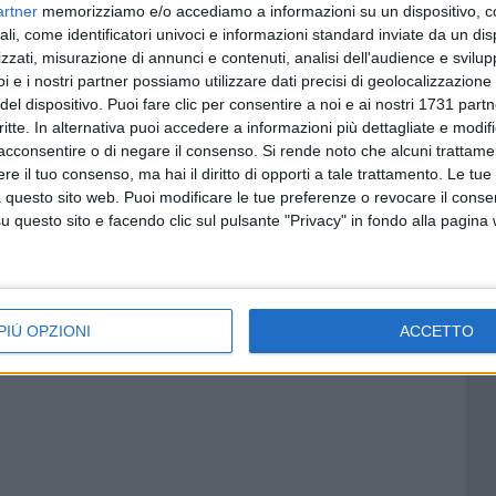
artner
memorizziamo e/o accediamo a informazioni su un dispositivo, c
ale compito di prevenzione, ma questo caso ci dimostra
ali, come identificatori univoci e informazioni standard inviate da un di
i tutti gli altri soggetti annessi per evitare che il
zzati, misurazione di annunci e contenuti, analisi dell'audience e svilupp
e parti
, così come è avvenuto in questo caso, si è
i e i nostri partner possiamo utilizzare dati precisi di geolocalizzazione 
ome la proattività sia una caratteristica fondamentale
del dispositivo. Puoi fare clic per consentire a noi e ai nostri 1731 partn
critte. In alternativa puoi accedere a informazioni più dettagliate e modif
ssibile per tutti.
acconsentire o di negare il consenso.
Si rende noto che alcuni trattamen
e il tuo consenso, ma hai il diritto di opporti a tale trattamento. Le tue
 il contrasto e il controllo di fenomeni come questo sono
 questo sito web. Puoi modificare le tue preferenze o revocare il conse
e di tutti e al coinvolgimento delle famiglie.
Un perfetto
questo sito e facendo clic sul pulsante "Privacy" in fondo alla pagina
 e responsabilizzante da cui trarre insegnamento.
ITUTO COMPRENSIVO "PIETRO PAOLO MENNEA"
SCUOLA RODARI
PIÙ OPZIONI
ACCETTO