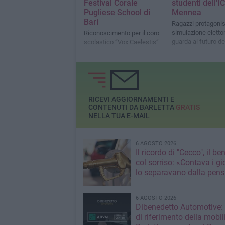
Festival Corale
studenti dell'IC
Pugliese School di
Mennea
Bari
Ragazzi protagonis
simulazione eletto
Riconoscimento per il coro
guarda al futuro del
scolastico “Vox Caelestis”
RICEVI AGGIORNAMENTI E
CONTENUTI DA BARLETTA
GRATIS
NELLA TUA E-MAIL
6 AGOSTO 2026
Il ricordo di "Cecco", il be
col sorriso: «Contava i gi
lo separavano dalla pens
6 AGOSTO 2026
Dibenedetto Automotive: 
di riferimento della mobil