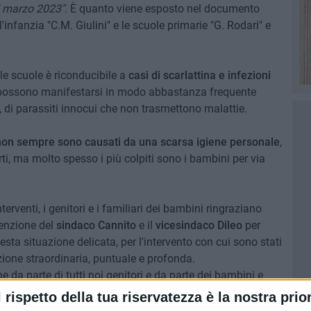
25 marzo 2023"
. È quanto viene esposto nel documento
l'infanzia "C.M. Giulini" e le scuole primarie "G. Rodari" e
e scuole è riconducibile a
casi di scarlattina e infezioni
 possono manifestarsi in modo abbastanza frequente
ti, di parassiti innocui che non trasmettono malattie.
non sempre sono causati da una scarsa igiene personale
,
ti, ma molto spesso i più colpiti sono i bambini per via
terventi, i genitori e i familiari dei bambini ringraziano
ttenzione del
sindaco Cannito
e il
vicesindaco Dileo
per
esta situazione delicata, per l'intervento con cui sono stati
azione straordinaria, puntuale e profonda.
e da parte di tutti noi genitori e da parte dei bambini e
l rispetto della tua riservatezza è la nostra prior