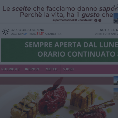
PI
32.5
°C
CIELO SERENO
NOTIZIE D
31.5°
OGGI MIN
24°
MAX
A
BARLETTA
DIRETTORE
ANTO
RUBRICHE
IREPORT
METEO
VIDEO