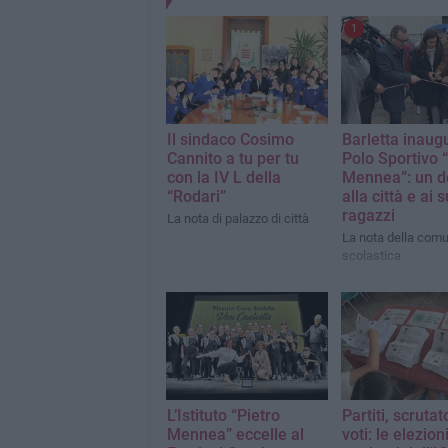
1
Il sindaco Cosimo
Barletta inaugu
Cannito a tu per tu
Polo Sportivo 
con la IV L della
Mennea”: un 
“Rodari”
alla città e ai s
ragazzi
La nota di palazzo di città
La nota della comu
scolastica
L’Istituto “Pietro
Partiti, scrutat
Mennea” eccelle al
voti: le elezion