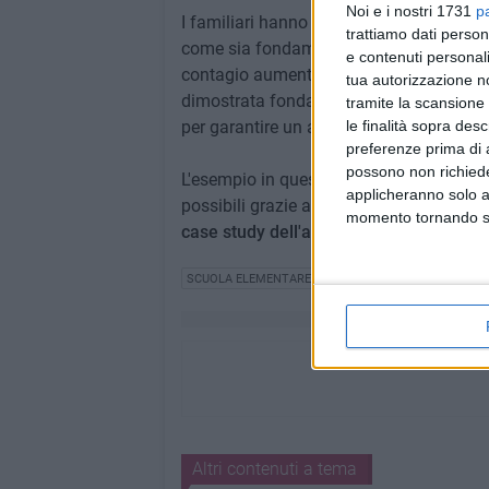
Noi e i nostri 1731
p
I familiari hanno sicuramente il princip
trattiamo dati person
come sia fondamentale anche il sostegno d
e contenuti personali
contagio aumenti.
La cooperazione tra l
tua autorizzazione no
dimostrata fondamentale ed esempio di c
tramite la scansione 
le finalità sopra des
per garantire un ambiente il più sicuro po
preferenze prima di 
possono non richieder
L'esempio in questione ci dimostra come
applicheranno solo a
possibili grazie alla responsabilizzazion
momento tornando su 
case study dell'approccio collaborativo
SCUOLA ELEMENTARE "SAN DOMENICO SAVIO"
IST
Altri contenuti a tema