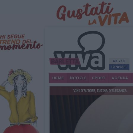
68.713
FANPAGE
HOME
NOTIZIE
SPORT
AGENDA