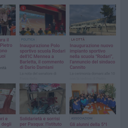
5
ra il
POLITICA
LA CITTÀ
“Pietro
Inaugurazione Polo
Inaugurazione nuovo
dono
sportivo scuola Rodari
impianto sportivo
uoi
dell'IC Mennea a
nella scuola “Rodari”,
Barletta, il commento
l’annuncio del sindaco
di Dario Damiani
Cannito
nità
La nota del senatore di
La cerimonia domani alle 10
Forza Italia
con la vedova di Pietro
Mennea, Manuela Olivieri
ori e
Solidarietà e sorrisi
ASSOCIAZIONI
i degli
per Pasqua: l’Istituto
Gli alunni della 5^I