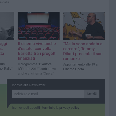
e dalle
oggi
Il cinema vive anche
“Me la sono andata a
ma
d'estate, coinvolta
cercare”, Tommy
tta
Barletta tra i progetti
Dibari presenta il suo
finanziati
romanzo
 suo
Il programma "D’Autore
Appuntamento alle 19 al
o, Italia"
D’Estate 2018” sarà attivo
Cinema Opera
anche al cinema "Opera"
Iscriviti alla Newsletter
Iscriviti
Iscrivendoti accetti i
termini
e la
privacy policy