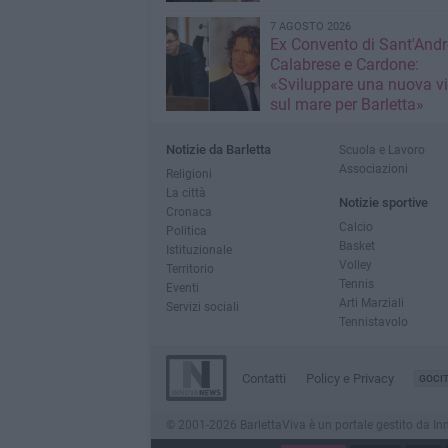
7 AGOSTO 2026
Ex Convento di Sant'Andr
Calabrese e Cardone:
«Sviluppare una nuova v
sul mare per Barletta»
Notizie da Barletta
Scuola e Lavoro
Associazioni
Religioni
La città
Notizie sportive
Cronaca
Calcio
Politica
Basket
Istituzionale
Volley
Territorio
Tennis
Eventi
Arti Marziali
Servizi sociali
Tennistavolo
Contatti
Policy e Privacy
GOCI
© 2001-2026 BarlettaViva è un portale gestito da Innov