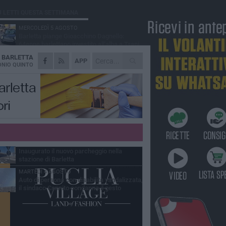
Ù LETTI QUESTA SETTIMANA
MERCOLEDÌ 5 AGOSTO
Barletta piange Gioacchino Dagnello:
64enne barlettano investito all'alba a Trani
A
BARLETTA
GIOVEDÌ 6 AGOSTO
APP
Il ricordo di "Cecco", il benzinaio col
NIO QUINTO
sorriso: «Contava i giorni che lo
paravano dalla pensione»
MERCOLEDÌ 5 AGOSTO
Jova Summer Party, giovedì mattina
sopralluogo nell'area dell'evento
DOMENICA 2 AGOSTO
Beni confiscati alla mafia. Nasce il servizio
di Co-housing
VENERDÌ 31 LUGLIO
Inaugurato il nuovo parcheggio nella
stazione di Barletta
MARTEDÌ 4 AGOSTO
Auto di persona con disabilità vandalizzata,
il sindaco Cannito condanna il gesto