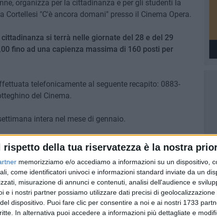
nne, organizza per la cittadinanza e per gli studenti la
aola Cortellesi "C'è ancora domani" presso il Cinema Opera.
a cittadinanza si terrà nelle giornate del 28 e del 29
7,00 fino ad una capienza massima di 160 posti per
ffettuata telefonicamente al seguente recapito: 0883-
otteghino del Cinema.
 settimana intera nel mese di gennaio.
ndaco Cosimo Cannito è di grande valore sociale e
l rispetto della tua riservatezza è la nostra prior
artner
memorizziamo e/o accediamo a informazioni su un dispositivo, c
ali, come identificatori univoci e informazioni standard inviate da un di
 della figura della donna, moglie, madre e lavoratrice,
zzati, misurazione di annunci e contenuti, analisi dell'audience e svilupp
noscimento dei diritti sanciti dalla Costituzione.
i e i nostri partner possiamo utilizzare dati precisi di geolocalizzazione 
del dispositivo. Puoi fare clic per consentire a noi e ai nostri 1733 partn
critte. In alternativa puoi accedere a informazioni più dettagliate e modif