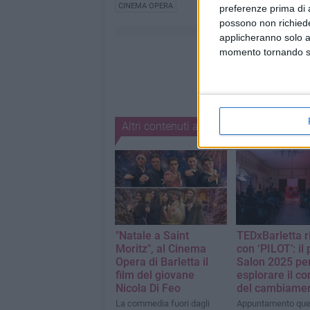
CINEMA OPERA
preferenze prima di 
possono non richieder
applicheranno solo a
momento tornando su 
Altri contenuti a tema
"Natale a Saint
TEDxBarletta r
Moritz", al Cinema
con ‘PILOT’: il
Opera di Barletta il
Salon 2025 pe
film del giovane
esplorare il co
Nicola Di Feo
del cambiame
La commedia fuori dagli
Appuntamento que