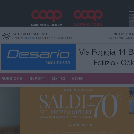
PI
34
°C
CIELO SERENO
NOTIZIE D
31.5°
OGGI MIN
24.5°
MAX
A
BARLETTA
DIRETTORE
ANTO
se
RUBRICHE
IREPORT
METEO
VIDEO