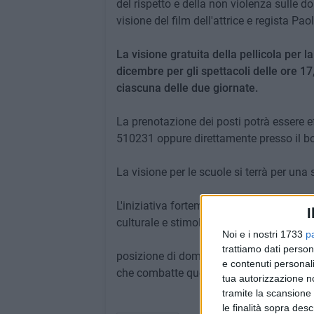
del rispetto e della non violenza sulle do
visione del film dell'attrice e regista P
La visione gratuita della pellicola per l
dicembre per gli spettacoli delle ore 1
ciascuna delle due giornate.
La prenotazione dei posti potrà essere e
510231 oppure direttamente presso il b
La visione per le scuole si terrà per una
L'iniziativa fortemente sostenuta dal Si
I
culturale e stimola la riflessione sulla
Noi e i nostri 1733
p
trattiamo dati person
posizione di dominio del maschio a danno
e contenuti personali
che combatte quotidianamente per il rico
tua autorizzazione no
tramite la scansione 
le finalità sopra des