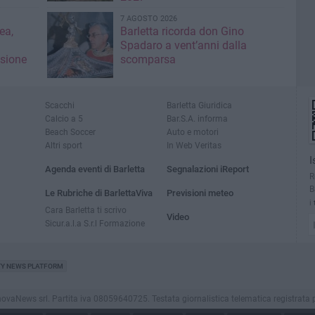
7 AGOSTO 2026
ea,
Barletta ricorda don Gino
Spadaro a vent’anni dalla
isione
scomparsa
Scacchi
Barletta Giuridica
Calcio a 5
Bar.S.A. informa
Beach Soccer
Auto e motori
Altri sport
In Web Veritas
I
Agenda eventi di Barletta
Segnalazioni iReport
R
B
Le Rubriche di BarlettaViva
Previsioni meteo
i
Cara Barletta ti scrivo
Video
Sicur.a.l.a S.r.l Formazione
TY NEWS PLATFORM
aNews srl. Partita iva 08059640725. Testata giornalistica telematica registrata presso