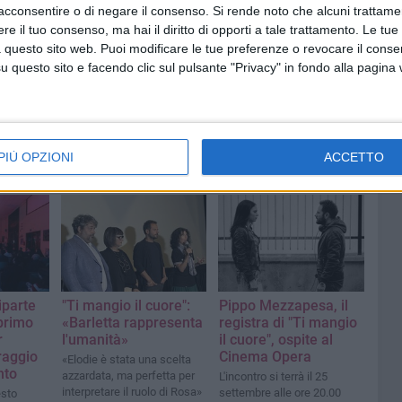
acconsentire o di negare il consenso.
Si rende noto che alcuni trattamen
e il tuo consenso, ma hai il diritto di opporti a tale trattamento. Le tue
 questo sito web. Puoi modificare le tue preferenze o revocare il conse
questo sito e facendo clic sul pulsante "Privacy" in fondo alla pagina
PIÙ OPZIONI
ACCETTO
iparte
"Ti mangio il cuore":
Pippo Mezzapesa, il
 primo
«Barletta rappresenta
registra di "Ti mangio
r
l'umanità»
il cuore", ospite al
raggio
Cinema Opera
«Elodie è stata una scelta
nto
azzardata, ma perfetta per
L'incontro si terrà il 25
interpretare il ruolo di Rosa»
settembre alle ore 20.00
sto