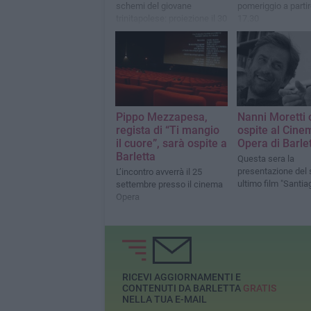
schemi del giovane
pomeriggio a partir
trinitapolese: proiezione il 30
17.30
gennaio
Pippo Mezzapesa,
Nanni Moretti 
regista di “Ti mangio
ospite al Cine
il cuore”, sarà ospite a
Opera di Barle
Barletta
Questa sera la
presentazione del
L’incontro avverrà il 25
ultimo film "Santiag
settembre presso il cinema
Opera
RICEVI AGGIORNAMENTI E
CONTENUTI DA BARLETTA
GRATIS
NELLA TUA E-MAIL