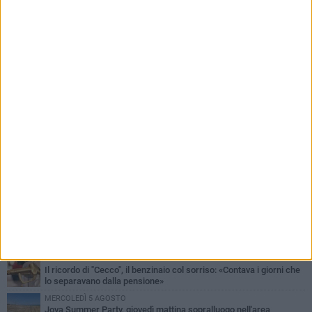
PIÙ LETTI QUESTA SETTIMANA
MERCOLEDÌ 5 AGOSTO
Barletta piange Gioacchino Dagnello: 64enne barlettano investito
all'alba a Trani
GIOVEDÌ 6 AGOSTO
Il ricordo di "Cecco", il benzinaio col sorriso: «Contava i giorni che
lo separavano dalla pensione»
MERCOLEDÌ 5 AGOSTO
Jova Summer Party, giovedì mattina sopralluogo nell'area