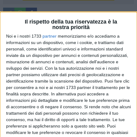
Il rispetto della tua riservatezza è la
nostra priorità
Noi e i nostri 1733
partner
memorizziamo e/o accediamo a
Come rispondereste alla domanda: è meglio leggere un libro
informazioni su un dispositivo, come i cookie, e trattiamo dati
o guardare un film? I rapporti tra letteratura e cinema sono
personali, come identificatori univoci e informazioni standard
tanto controversi quanto redditizi, basti pensare che da
inviate da un dispositivo per annunci e contenuti personalizzati,
sempre buona parte della migliore produzione
misurazione di annunci e contenuti, analisi dell'audience e
cinematografica mondiale è tratta da opere letterarie, che
sviluppo dei servizi.
Con la tua autorizzazione noi e i nostri
siano romanzi, testi teatrali o racconti brevi. Il discorso
partner possiamo utilizzare dati precisi di geolocalizzazione e
identificazione tramite la scansione del dispositivo. Puoi fare clic
diviene ancor più complesso avvicinandosi al mondo di
per consentire a noi e ai nostri 1733 partner il trattamento per le
Tolkien: lo scrittore inglese non racconta solo storie, ma nei
finalità sopra descritte. In alternativa puoi accedere a
suoi libri crea un vero e proprio "universo parallelo" colmo di
informazioni più dettagliate e modificare le tue preferenze prima
lingue inesistenti, razze fantastiche, neologismi e
di acconsentire o di negare il consenso.
Si rende noto che alcuni
grammatiche nuove.
trattamenti dei dati personali possono non richiedere il tuo
consenso, ma hai il diritto di opporti a tale trattamento. Le tue
Nell'incontro che si è svolto ieri pomeriggio presso la libreria
preferenze si applicheranno solo a questo sito web. Puoi
modificare le tue preferenze o revocare il consenso in qualsiasi
La Penna Blu si è cercato di spiegare il
caso Tolkien