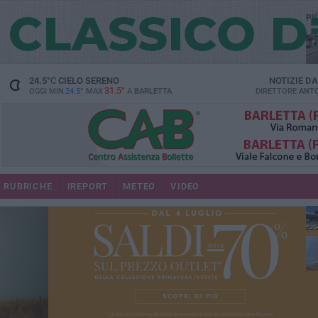
PI
24.5
°C
CIELO SERENO
NOTIZIE D
31.5°
OGGI MIN
24.5°
MAX
A
BARLETTA
DIRETTORE
ANTO
se
RUBRICHE
IREPORT
METEO
VIDEO