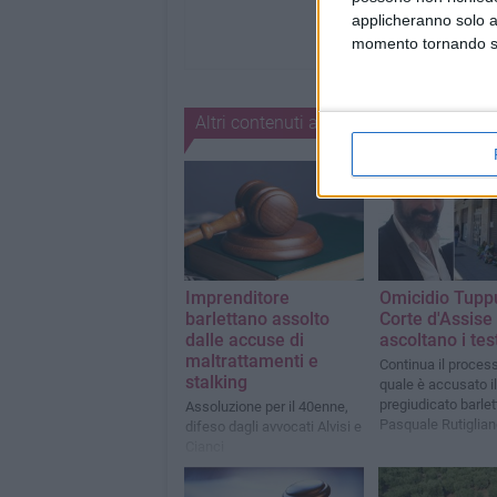
applicheranno solo a
momento tornando su 
Altri contenuti a tema
Imprenditore
Omicidio Tuppu
barlettano assolto
Corte d'Assise 
dalle accuse di
ascoltano i te
maltrattamenti e
Continua il proces
stalking
quale è accusato il
pregiudicato barle
Assoluzione per il 40enne,
Pasquale Rutiglian
difeso dagli avvocati Alvisi e
Cianci