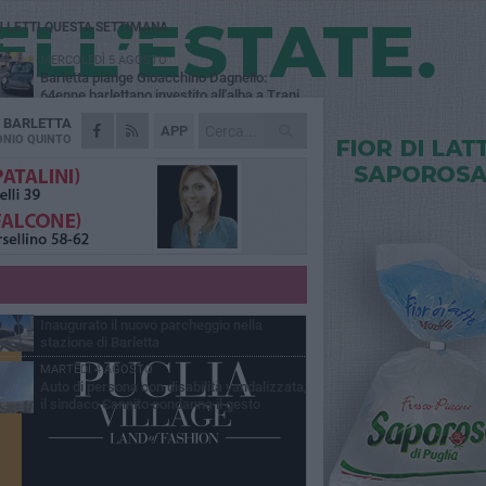
Ù LETTI QUESTA SETTIMANA
MERCOLEDÌ 5 AGOSTO
Barletta piange Gioacchino Dagnello:
64enne barlettano investito all'alba a Trani
A
BARLETTA
GIOVEDÌ 6 AGOSTO
APP
Il ricordo di "Cecco", il benzinaio col
NIO QUINTO
sorriso: «Contava i giorni che lo
paravano dalla pensione»
MERCOLEDÌ 5 AGOSTO
Jova Summer Party, giovedì mattina
sopralluogo nell'area dell'evento
DOMENICA 2 AGOSTO
Beni confiscati alla mafia. Nasce il servizio
di Co-housing
VENERDÌ 31 LUGLIO
Inaugurato il nuovo parcheggio nella
stazione di Barletta
MARTEDÌ 4 AGOSTO
Auto di persona con disabilità vandalizzata,
il sindaco Cannito condanna il gesto