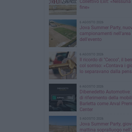
Collettivo Exit: «Nessuna
fine»
6 AGOSTO 2026
Jova Summer Party, nuov
campionamenti nell'area
dell'evento
6 AGOSTO 2026
Il ricordo di "Cecco", il be
col sorriso: «Contava i gi
lo separavano dalla pens
6 AGOSTO 2026
Dibenedetto Automotive: 
di riferimento della mobil
Barletta come Arval Pre
Center
5 AGOSTO 2026
Jova Summer Party, giov
mattina sopralluogo nell'