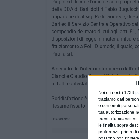
Puglia srl di cui è l'unico e solo proprie
della DDA di Bari, dott.ri Fabio Buquicch
appartenenti al sig. Polli Diomede, di Ba
Bari ed il Servizio Centrale Operativo del
compendio del reato di cui agli artt. 81, 5
disposizioni di legge in materia misure 
fittiziamente a Polli Diomede, il quale, 
Puglia srl.
A seguito dell'interrogatorio reso dall'in
Cianci e Claudio Cioce, il Polli ha chiar
I
ai fatti contestati.
Noi e i nostri 1733
p
Soddisfazione è stata espressa dai prop
trattiamo dati person
riesame fissato il 16.05, innanzi al Tribu
e contenuti personali
tua autorizzazione no
tramite la scansione 
PROCESSO
le finalità sopra des
preferenze prima di 
possono non richieder