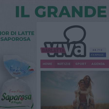
68.713
FANPAGE
HOME
NOTIZIE
SPORT
AGENDA