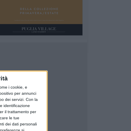
ità
ome i cookie, e
spositivo per annunci
o dei servizi.
Con la
e identificazione
er il trattamento per
icare le tue
ti dei dati personali
 preferenze si