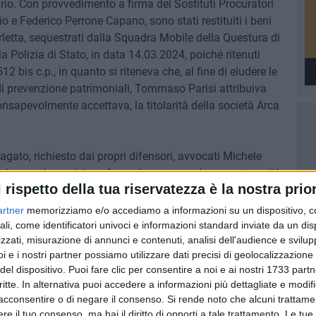
tario. Con provvedimento a firma dei Sostituti Procuratori
io e Federico Perrone Capano, sono stati restituiti i beni
rletta, sequestrati dalla Squadra Mobile della Questura di
la Polizia di Stato, in data 14.03.2024, poiché ritenuti
12 bis c.p., in quanto si riteneva che, al fine di eludere le
di prevenzione patrimoniali, Tommaso Parisi attribuiva
consapevolmente accettava, la titolarità della società Arca
dagato, richiesto dai propri difensori, avvocati Michele
ito la propria posizione facendo emergere la sua estraneità
l rispetto della tua riservatezza è la nostra prior
artner
memorizziamo e/o accediamo a informazioni su un dispositivo, c
ri difensori che hanno rinunciato espressamente al
ali, come identificatori univoci e informazioni standard inviate da un di
nale della libertà di Bari per carenza di interesse.
zzati, misurazione di annunci e contenuti, analisi dell'audience e svilupp
i e i nostri partner possiamo utilizzare dati precisi di geolocalizzazione 
del dispositivo. Puoi fare clic per consentire a noi e ai nostri 1733 partn
critte. In alternativa puoi accedere a informazioni più dettagliate e modif
acconsentire o di negare il consenso.
Si rende noto che alcuni trattamen
e il tuo consenso, ma hai il diritto di opporti a tale trattamento. Le tue