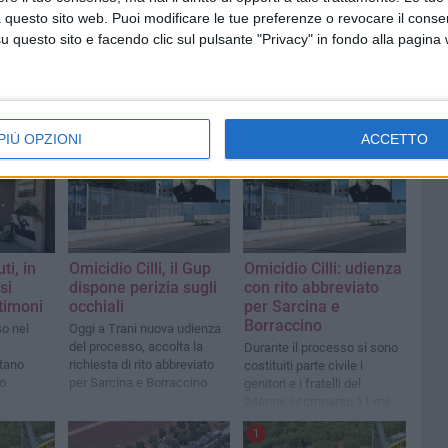
 questo sito web. Puoi modificare le tue preferenze o revocare il conse
questo sito e facendo clic sul pulsante "Privacy" in fondo alla pagina
PIÙ OPZIONI
ACCETTO
ti, in
Omicidio Cilli, il Gup
Omicidio Cilli: udienza
si
dispone perizia sugli
con rito abbreviato
stimoni
occhiali
per Sarcina e
Borraccino
so nel
Oggi a Trani nuova udienza
del processo, accolta la
Durante il processo si sono
ttano
richiesta di rito abbreviato
costituiti parte civile i
o
per Sarcina e Borraccino
genitori e i fratelli del
24enne scomparso 11 mesi
fa da Barletta
1