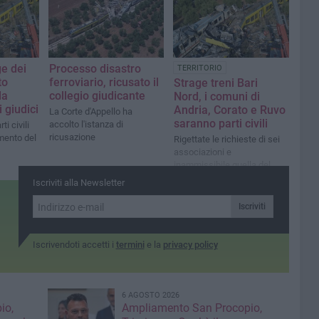
e dei
Processo disastro
TERRITORIO
to
ferroviario, ricusato il
Strage treni Bari
la
collegio giudicante
Nord, i comuni di
 giudici
Andria, Corato e Ruvo
La Corte d'Appello ha
saranno parti civili
accolto l'istanza di
ti civili
ricusazione
mento del
Rigettate le richieste di sei
associazioni e
inammissibile quella del
Codacons
Iscriviti alla Newsletter
Iscriviti
Iscrivendoti accetti i
termini
e la
privacy policy
6 AGOSTO 2026
io,
Ampliamento San Procopio,