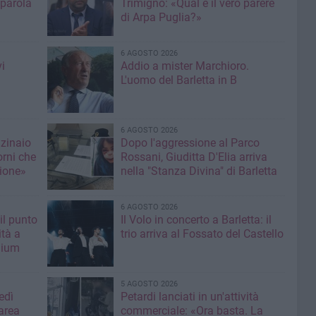
 parola
Trimigno: «Qual è il vero parere
di Arpa Puglia?»
6 AGOSTO 2026
i
Addio a mister Marchioro.
L'uomo del Barletta in B
6 AGOSTO 2026
nzinaio
Dopo l'aggressione al Parco
orni che
Rossani, Giuditta D'Elia arriva
ione»
nella "Stanza Divina" di Barletta
6 AGOSTO 2026
il punto
Il Volo in concerto a Barletta: il
ità a
trio arriva al Fossato del Castello
mium
5 AGOSTO 2026
edì
Petardi lanciati in un'attività
area
commerciale: «Ora basta. La