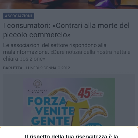
ASSOCIAZIONI
I consumatori: «Contrari alla morte del
piccolo commercio»
Le associazioni del settore rispondono alla
malainformazione.
«Dare notizia della nostra netta e
chiara posizione»
BARLETTA -
LUNEDÌ 9 GENNAIO 2012
Il rispetto della tua riservatezza è la