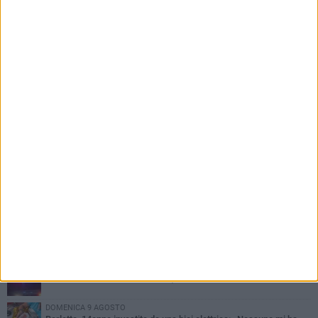
PIÙ LETTI QUESTA SETTIMANA
MERCOLEDÌ 5 AGOSTO
Barletta piange Gioacchino Dagnello: 64enne barlettano investito
all'alba a Trani
GIOVEDÌ 6 AGOSTO
Il ricordo di "Cecco", il benzinaio col sorriso: «Contava i giorni che
lo separavano dalla pensione»
VENERDÌ 7 AGOSTO
Incidente sulla 16 bis a Barletta, traffico bloccato verso Bari
DOMENICA 9 AGOSTO