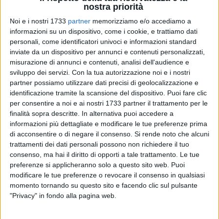
nostra priorità
Noi e i nostri 1733
partner
memorizziamo e/o accediamo a
informazioni su un dispositivo, come i cookie, e trattiamo dati
personali, come identificatori univoci e informazioni standard
inviate da un dispositivo per annunci e contenuti personalizzati,
misurazione di annunci e contenuti, analisi dell'audience e
sviluppo dei servizi.
Con la tua autorizzazione noi e i nostri
partner possiamo utilizzare dati precisi di geolocalizzazione e
«Continuiamo a leggere sulla stampa che la posizione delle
identificazione tramite la scansione del dispositivo. Puoi fare clic
Associazioni dei Consumatori sarebbe favorevole alla
per consentire a noi e ai nostri 1733 partner il trattamento per le
liberalizzazione totale degli orari e delle aperture festive dei
finalità sopra descritte. In alternativa puoi accedere a
negozi così come leggiamo altrettante giuste e legittime
informazioni più dettagliate e modificare le tue preferenze prima
prese di posizione da parte dei piccoli commercianti i quali si
di acconsentire o di negare il consenso.
Si rende noto che alcuni
dicono preoccupati per il loro futuro e per quello delle loro
trattamenti dei dati personali possono non richiedere il tuo
consenso, ma hai il diritto di opporti a tale trattamento. Le tue
famiglie». Netta e decisa la presa di posizione per le
preferenze si applicheranno solo a questo sito web. Puoi
associazioni del settore, sempre più agli onori delle cronache
modificare le tue preferenze o revocare il consenso in qualsiasi
in questi ultimi tempi "dipinti" dalla crisi in atto. Precisazioni
momento tornando su questo sito e facendo clic sul pulsante
puntuali dunque, per indicare la linea da seguire: «Se da un
"Privacy" in fondo alla pagina web.
lato anche noi
siamo favorevoli a maggiori forme di
flessibilità
, che però devono andare di pari passo con una