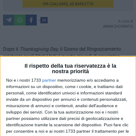
24
A cura di
ANNA DICORATO
Dopo il
Thanksgiving Day
, il Giorno del Ringraziamento
celebrato negli Stati Uniti il quarto giovedì di novembre,
oltreoceano scatta la
corsa agli sconti del Black Friday
. Una
Il rispetto della tua riservatezza è la
consuetudine, nata per dare il via allo shopping natalizio,
nostra priorità
che negli anni ha varcato i confini americani fino ad arrivare
Noi e i nostri 1733
partner
memorizziamo e/o accediamo a
in Italia. A
nche in Puglia, e ovviamente a Barletta,
il venerdì
informazioni su un dispositivo, come i cookie, e trattiamo dati
nero è, per tanti, sinonimo di sconti e occasioni attese dai
personali, come identificatori univoci e informazioni standard
inviate da un dispositivo per annunci e contenuti personalizzati,
consumatori locali. Di fatti, non è sempre e per tutti i
misurazione di annunci e contenuti, analisi dell'audience e
commercianti: sono in maggior numero i negozi di grandi
sviluppo dei servizi.
Con la tua autorizzazione noi e i nostri
catene a mettere in pratica questa tradizione. Colorati
partner possiamo utilizzare dati precisi di geolocalizzazione e
cartelloni pubblicitari e adv online sono la comunicazione
identificazione tramite la scansione del dispositivo. Puoi fare clic
delle offerte dei grandi brand e catene.
per consentire a noi e ai nostri 1733 partner il trattamento per le