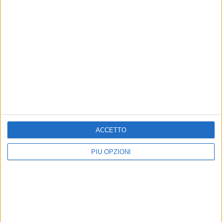
Altri contenuti a tema
ACCETTO
PIÙ OPZIONI
Idee regalo per un Natale
SPECIALE
all’aroma di caffè da “Cialde
Dalla passione a realtà per