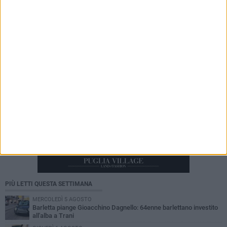
Barletta ricorda don Gino Spadaro a vent’anni
dalla scomparsa
PIÙ LETTI QUESTA SETTIMANA
MERCOLEDÌ 5 AGOSTO
Barletta piange Gioacchino Dagnello: 64enne barlettano investito
all'alba a Trani