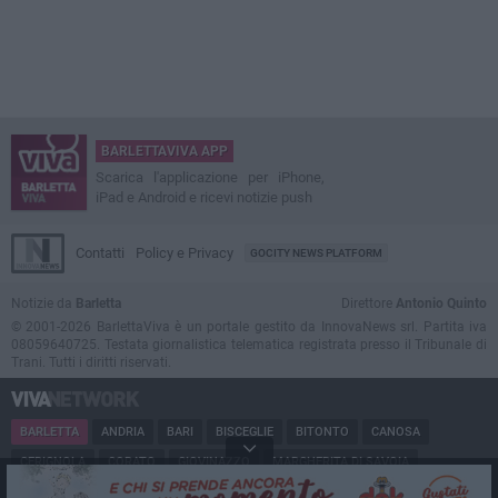
BARLETTAVIVA APP
Scarica l'applicazione per iPhone,
iPad e Android e ricevi notizie push
Contatti
Policy e Privacy
GOCITY NEWS PLATFORM
Notizie da
Barletta
Direttore
Antonio Quinto
© 2001-2026 BarlettaViva è un portale gestito da InnovaNews srl. Partita iva
08059640725. Testata giornalistica telematica registrata presso il Tribunale di
Trani. Tutti i diritti riservati.
BARLETTA
ANDRIA
BARI
BISCEGLIE
BITONTO
CANOSA
CERIGNOLA
CORATO
GIOVINAZZO
MARGHERITA DI SAVOIA
MINERVINO
MODUGNO
MOLFETTA
PUGLIA
RUVO