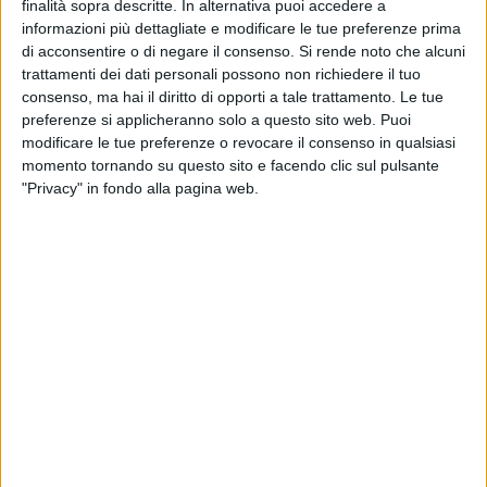
finalità sopra descritte. In alternativa puoi accedere a
I
negozi di quartiere
, per quanto cerchino di restare
informazioni più dettagliate e modificare le tue preferenze prima
di acconsentire o di negare il consenso.
Si rende noto che alcuni
aggiornati sulle pratiche del commercio internazionale, non
trattamenti dei dati personali possono non richiedere il tuo
sempre giovano o attendono queste fatidiche date. Solo chi
consenso, ma hai il diritto di opporti a tale trattamento. Le tue
ha anche e-commerce, riscontra un piccolo aumento delle
preferenze si applicheranno solo a questo sito web. Puoi
vendite in questo periodo in seguito a promozioni applicate.
modificare le tue preferenze o revocare il consenso in qualsiasi
momento tornando su questo sito e facendo clic sul pulsante
Abbiamo ascoltato alcuni pareri di commercianti di Barletta
"Privacy" in fondo alla pagina web.
in vari settori e punti della città.
"Per quanto costi sacrifici, è un evento talmente atteso dai
nostri clienti e quindi non vogliamo esimerci dall'andare
incontro ad una richiesta di gente che ci segue da più di
vent'anni."
Il commento di Alessandro, proprietario del
negozio di abbigliamento e accessori 'WHOPS', il quale
denota un adattamento al mercato.
"Sono favorevole al Black Friday in quanto, essendo sempre
il quarto venerdì di novembre, per molti serve a 'smuovere' le