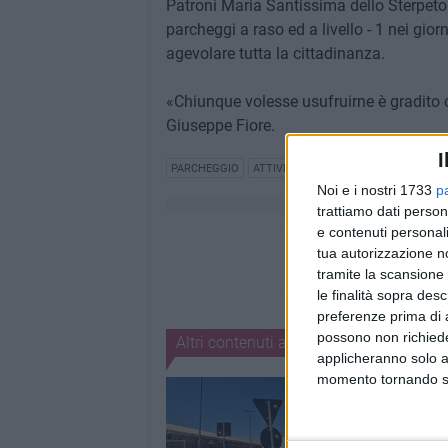
Patroni Maria Santissima dello Sterpeto 
parcheggi a raso ed a livello - 1 nei gio
agevolare tutta la cittadinanza.
«Chiunque volesse usufruirne è gradito os
Giuseppe Fiore.
I
PARCHEGGIO
ATTIVITÀ COMMERCIALE
FESTA PA
Noi e i nostri 1733
p
trattiamo dati person
e contenuti personali
tua autorizzazione no
tramite la scansione 
le finalità sopra des
preferenze prima di 
possono non richieder
Altri contenuti a tema
applicheranno solo a
momento tornando su 