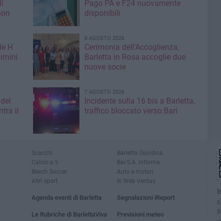
li
Pago PA e F24 nuovamente
non
disponibili
8 AGOSTO 2026
le H
Cerimonia dell'Accoglienza,
imini
Barletta in Rosa accoglie due
nuove socie
7 AGOSTO 2026
 del
Incidente sulla 16 bis a Barletta,
tra il
traffico bloccato verso Bari
Scacchi
Barletta Giuridica
Calcio a 5
Bar.S.A. informa
Beach Soccer
Auto e motori
Altri sport
In Web Veritas
I
Agenda eventi di Barletta
Segnalazioni iReport
R
B
Le Rubriche di BarlettaViva
Previsioni meteo