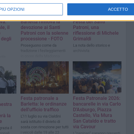
PIÙ OPZIONI
ACCETTO
RELIGIONI
RELIGIONI
iva:
Barletta rinnova la
Festa dei Santi
e, il
devozione ai Santi
Patroni, una
e
Patroni con la solenne
riflessione di Michele
 degli
processione - FOTO
Grimaldi
Proseguono come da
La nota dello storico e
tradizione i festeggiamenti
archivista
in onore della Madonna
ente
dello Sterpeto e San
Ruggero Vescovo
Festa patronale a
Festa Patronale 2026:
Barletta: le ordinanze
bancarelle in via Carlo
hestra
dell'ufficio traffico
D’Asburgo, Piazza
Castello, Via Mura
erà la
L'11 luglio su via Cialdini
San Cataldo e tratto
e
sarà istituito il divieto di
via Cavour
sosta con rimozione per tutti
grazia il
i veicoli dalle 19 alle 23
ronali
I "paninari" saranno presenti