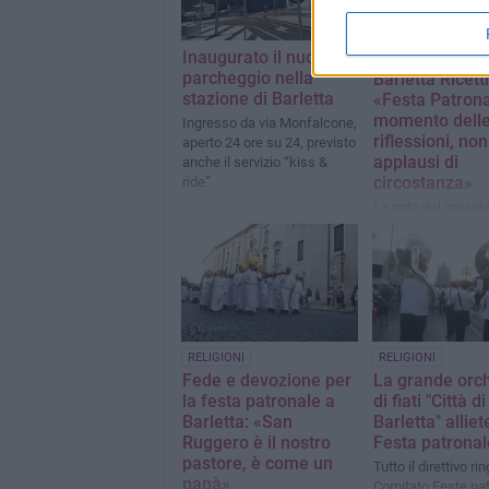
Inaugurato il nuovo
ASSOCIAZIONI
parcheggio nella
Barletta Ricett
stazione di Barletta
«Festa Patronal
momento dell
Ingresso da via Monfalcone,
riflessioni, non
aperto 24 ore su 24, previsto
applausi di
anche il servizio “kiss &
circostanza»
ride”
La nota del presid
Raffaele Rizzi
RELIGIONI
RELIGIONI
Fede e devozione per
La grande orc
la festa patronale a
di fiati "Città di
Barletta: «San
Barletta" alliet
Ruggero è il nostro
Festa patronal
pastore, è come un
Tutto il direttivo rin
papà»
Comitato Feste pat