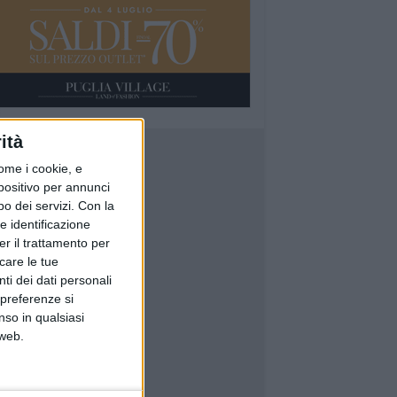
ità
ome i cookie, e
spositivo per annunci
o dei servizi.
Con la
e identificazione
er il trattamento per
icare le tue
ti dei dati personali
 preferenze si
nso in qualsiasi
 web.