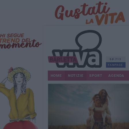
68.713
FANPAGE
HOME
NOTIZIE
SPORT
AGENDA