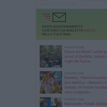
L’intervista a Savino Laluce,
presidente
dell’associazione “Portatori
di San Ruggero”
RICEVI AGGIORNAMENTI E
CONTENUTI DA BARLETTA
GRATIS
NELLA TUA E-MAIL
9 AGOSTO 2026
Paura sui Monti Lattari p
scout di Barletta: salvati 
Vigili del Fuoco
9 AGOSTO 2026
Barletta, 14enne investit
bici elettrica: «Nessuno 
aiutata, mi hanno insultato e poi
sono scappati»
8 AGOSTO 2026
Marcinelle, Fratelli d'Italia