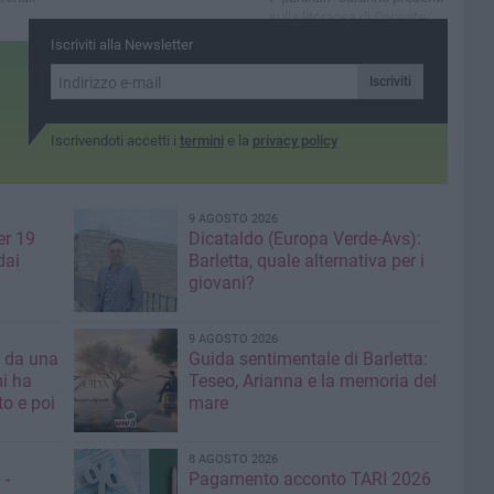
sulla litoranea di Ponente
Iscriviti alla Newsletter
Iscriviti
Iscrivendoti accetti i
termini
e la
privacy policy
9 AGOSTO 2026
er 19
Dicataldo (Europa Verde-Avs):
dai
Barletta, quale alternativa per i
giovani?
9 AGOSTO 2026
a da una
Guida sentimentale di Barletta:
mi ha
Teseo, Arianna e la memoria del
mare
8 AGOSTO 2026
 -
Pagamento acconto TARI 2026