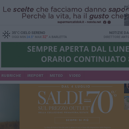
PI
35
°C
CIELO SERENO
NOTIZIE D
32°
OGGI MIN
24.5°
MAX
A
BARLETTA
DIRETTORE
ANTO
se
RUBRICHE
IREPORT
METEO
VIDEO