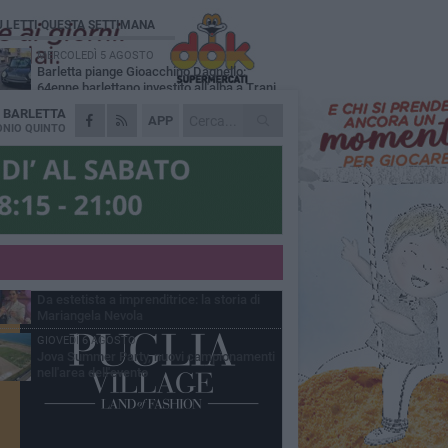
Ù LETTI QUESTA SETTIMANA
MERCOLEDÌ 5 AGOSTO
Barletta piange Gioacchino Dagnello:
64enne barlettano investito all'alba a Trani
A
BARLETTA
GIOVEDÌ 6 AGOSTO
APP
Il ricordo di "Cecco", il benzinaio col
NIO QUINTO
sorriso: «Contava i giorni che lo
paravano dalla pensione»
VENERDÌ 7 AGOSTO
Incidente sulla 16 bis a Barletta, traffico
bloccato verso Bari
MERCOLEDÌ 5 AGOSTO
Jova Summer Party, giovedì mattina
sopralluogo nell'area dell'evento
VENERDÌ 7 AGOSTO
Da estetista a imprenditrice: la storia di
Mariangela Nevola
GIOVEDÌ 6 AGOSTO
Jova Summer Party, nuovi campionamenti
nell'area dell'evento