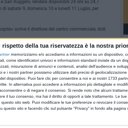
e San Ruggero, renderà disponibili 24 ore su 24, i
rni di sabato 9, domenica 10 e lunedì 11 Luglio, per
pite» scrive il direttore del centro commerciale, dott.
l rispetto della tua riservatezza è la nostra prior
TRONALE
artner
memorizziamo e/o accediamo a informazioni su un dispositivo, c
ali, come identificatori univoci e informazioni standard inviate da un di
zzati, misurazione di annunci e contenuti, analisi dell'audience e svilupp
i e i nostri partner possiamo utilizzare dati precisi di geolocalizzazione 
del dispositivo. Puoi fare clic per consentire a noi e ai nostri 1733 partn
critte. In alternativa puoi accedere a informazioni più dettagliate e modif
acconsentire o di negare il consenso.
Si rende noto che alcuni trattamen
e il tuo consenso, ma hai il diritto di opporti a tale trattamento. Le tue
 questo sito web. Puoi modificare le tue preferenze o revocare il conse
questo sito e facendo clic sul pulsante "Privacy" in fondo alla pagina