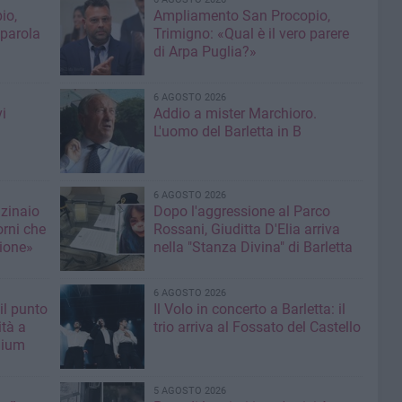
io,
Ampliamento San Procopio,
 parola
Trimigno: «Qual è il vero parere
di Arpa Puglia?»
6 AGOSTO 2026
i
Addio a mister Marchioro.
L'uomo del Barletta in B
6 AGOSTO 2026
nzinaio
Dopo l'aggressione al Parco
orni che
Rossani, Giuditta D'Elia arriva
ione»
nella "Stanza Divina" di Barletta
6 AGOSTO 2026
il punto
Il Volo in concerto a Barletta: il
ità a
trio arriva al Fossato del Castello
mium
5 AGOSTO 2026