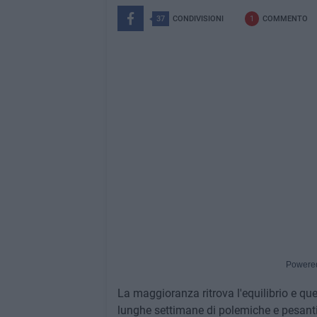
37
CONDIVISIONI
1
COMMENTO
Powere
La maggioranza ritrova l'equilibrio e qu
lunghe settimane di polemiche e pesanti s