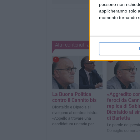
possono non richieder
applicheranno solo a
momento tornando su 
Altri contenuti a tema
1
1
La Buona Politica
«Aggredito con
contro il Cannito bis
feroci da Cann
replica di Sabi
Dicataldo e Dipaola si
Dicataldo al s
rivolgono al centrosinistra:
di Barletta
«Appello a trovare una
candidatura unitaria per
Le parole del presi
rappresentare Barletta
Consiglio comunal
democratica»