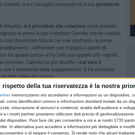
o Cannito, ora il consiglio comunale ha il suo
presidente
i attualità,
si è proceduto alla votazione
come previsto
Ringrazio in primo luogo il sindaco Cannito che ha creduto
o così dimostrato fiducia nei miei confronti» le prime
nsediamento. «Affronterò con orgoglio e spirito di
ano da queste carica» e ha fatto poi appello allo «spirito
ene comune». Cannito ha poi ribadito: «
Lei sarà il
e
, non il presidente della maggioranza». E ha concluso:
one dell'ordine del giorno».
l rispetto della tua riservatezza è la nostra prior
voli
. Gli altri voti sono stati così distribuiti: 4 a Dino
artner
memorizziamo e/o accediamo a informazioni su un dispositivo, c
aria Angela Carone, 1 ad Antonio Cariolano e 3 schede
ali, come identificatori univoci e informazioni standard inviate da un di
l'immediata eseguibilità, erano assenti i consiglieri
zzati, misurazione di annunci e contenuti, analisi dell'audience e svilupp
i e i nostri partner possiamo utilizzare dati precisi di geolocalizzazione 
del dispositivo. Puoi fare clic per consentire a noi e ai nostri 1733 partn
critte. In alternativa puoi accedere a informazioni più dettagliate e modif
acconsentire o di negare il consenso.
Si rende noto che alcuni trattamen