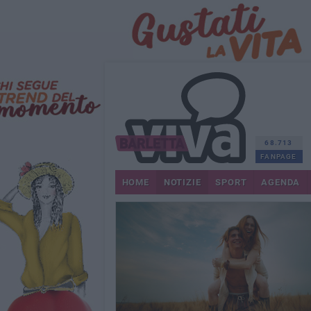
68.713
FANPAGE
HOME
NOTIZIE
SPORT
AGENDA