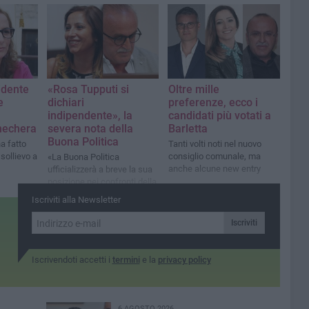
comunità»
Rosse
idente
«Rosa Tupputi si
Oltre mille
e
dichiari
preferenze, ecco i
indipendente», la
candidati più votati a
hechera
severa nota della
Barletta
Buona Politica
a fatto
Tanti volti noti nel nuovo
 sollievo a
consiglio comunale, ma
«La Buona Politica
anche alcune new entry
ufficializzerà a breve la sua
posizione nei confronti della
amministrazione Cannito»
Iscriviti alla Newsletter
Iscriviti
Iscrivendoti accetti i
termini
e la
privacy policy
6 AGOSTO 2026