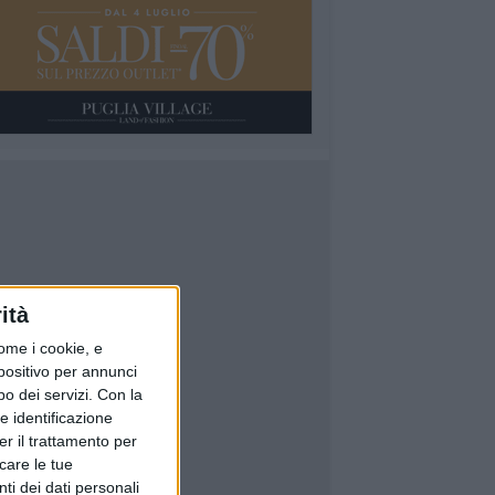
ità
ome i cookie, e
spositivo per annunci
o dei servizi.
Con la
e identificazione
er il trattamento per
icare le tue
ti dei dati personali