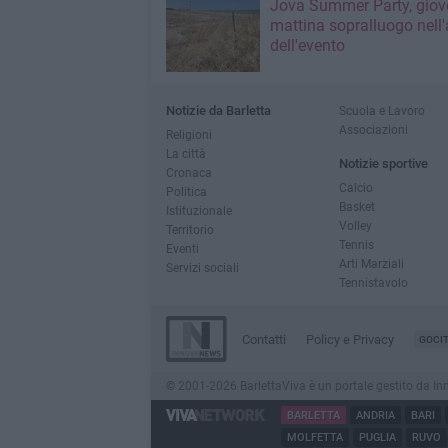
Jova Summer Party, giov
mattina sopralluogo nell'
dell'evento
Notizie da Barletta
Scuola e Lavoro
Associazioni
Religioni
La città
Notizie sportive
Cronaca
Calcio
Politica
Basket
Istituzionale
Volley
Territorio
Tennis
Eventi
Arti Marziali
Servizi sociali
Tennistavolo
Contatti
Policy e Privacy
GOCI
© 2001-2026 BarlettaViva è un portale gestito da Innov
BARLETTA
ANDRIA
BARI
MOLFETTA
PUGLIA
RUVO