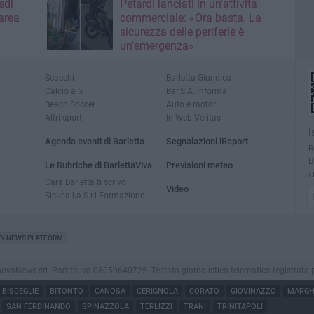
edì
Petardi lanciati in un'attività
area
commerciale: «Ora basta. La
sicurezza delle periferie è
un'emergenza»
Scacchi
Barletta Giuridica
Calcio a 5
Bar.S.A. informa
Beach Soccer
Auto e motori
Altri sport
In Web Veritas
I
Agenda eventi di Barletta
Segnalazioni iReport
R
B
Le Rubriche di BarlettaViva
Previsioni meteo
i
Cara Barletta ti scrivo
Video
Sicur.a.l.a S.r.l Formazione
TY NEWS PLATFORM
aNews srl. Partita iva 08059640725. Testata giornalistica telematica registrata presso
BISCEGLIE
BITONTO
CANOSA
CERIGNOLA
CORATO
GIOVINAZZO
MARGHE
SAN FERDINANDO
SPINAZZOLA
TERLIZZI
TRANI
TRINITAPOLI