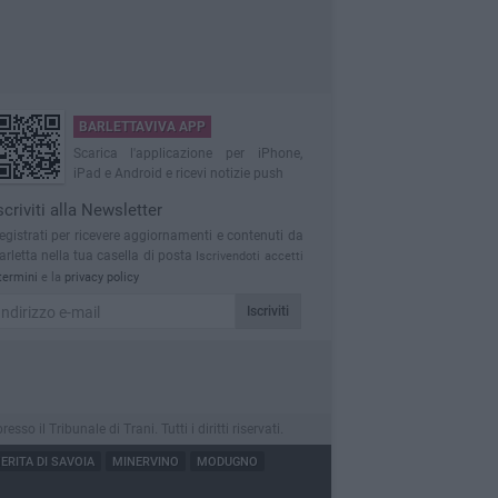
BARLETTAVIVA APP
Scarica l'applicazione per iPhone,
iPad e Android e ricevi notizie push
scriviti alla Newsletter
egistrati per ricevere aggiornamenti e contenuti da
arletta nella tua casella di posta
Iscrivendoti accetti
termini
e la
privacy policy
Iscriviti
 il Tribunale di Trani. Tutti i diritti riservati.
RITA DI SAVOIA
MINERVINO
MODUGNO