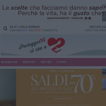
PI
24.5
°C
CIELO SERENO
NOTIZIE D
31.5°
OGGI MIN
24.5°
MAX
A
BARLETTA
DIRETTORE
ANTO
se
RUBRICHE
IREPORT
METEO
VIDEO