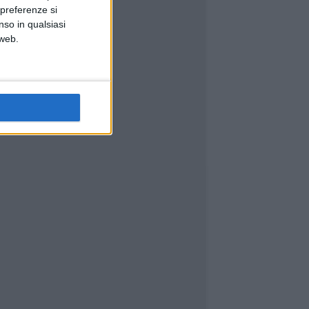
 preferenze si
nso in qualsiasi
 web.