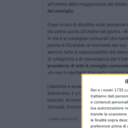
all'interno della maggioranza del sindac
del consiglio.
Dopo un'ora di dibattito sulle domande d
dal primo punto all'ordine del giorno. «
in me e ai consiglieri comunali che hann
parole di Dicataldo al momento del suo i
servizio tutte le responsabilità che deriv
di collegialità e di convergenza per il b
presidente di tutto il consiglio comunal
«Io non ti interferirò mai nella compilazi
I
L'elezione è avvenuta con
22 voti favore
Noi e i nostri 1733
p
Delvecchio, 2 a Carmine Doronzo, 1 a M
trattiamo dati person
bianche. Al momento della votazione per 
e contenuti personali
Grimaldi, Divincenzo e Maffione.
tua autorizzazione no
tramite la scansione 
SABINO DICATALDO
le finalità sopra des
preferenze prima di 