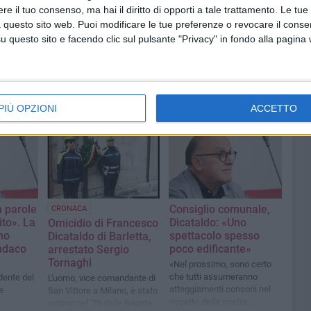
e il tuo consenso, ma hai il diritto di opporti a tale trattamento. Le tue
 questo sito web. Puoi modificare le tue preferenze o revocare il conse
questo sito e facendo clic sul pulsante "Privacy" in fondo alla pagina
PIÙ OPZIONI
ACCETTO
 parole
Consiglio comunale,
CRONACA
ito». La
Dicataldo: «Uno
Omicidio di Francesco
no
spettacolo spesso
Dicataldo di Barletta,
indaco
poco edificante»
arrestato Sergio
Tornaghi
«Nel prossimo, sono certo
che tutti assumeranno
dente del
L'uomo, vice comandante di
atteggiamenti consoni nel
e
San Vittore a Milano, è stato
rispetto della nostra
ucciso nel '79 dalle Brigate