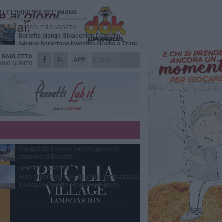
Ù LETTI QUESTA SETTIMANA
MERCOLEDÌ 5 AGOSTO
Barletta piange Gioacchino Dagnello:
64enne barlettano investito all'alba a Trani
A
BARLETTA
GIOVEDÌ 6 AGOSTO
APP
Il ricordo di "Cecco", il benzinaio col
NIO QUINTO
sorriso: «Contava i giorni che lo
paravano dalla pensione»
MERCOLEDÌ 5 AGOSTO
Jova Summer Party, giovedì mattina
sopralluogo nell'area dell'evento
DOMENICA 2 AGOSTO
Beni confiscati alla mafia. Nasce il servizio
di Co-housing
VENERDÌ 31 LUGLIO
Inaugurato il nuovo parcheggio nella
stazione di Barletta
MARTEDÌ 4 AGOSTO
Auto di persona con disabilità vandalizzata,
il sindaco Cannito condanna il gesto