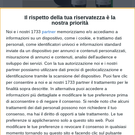
Il rispetto della tua riservatezza è la
nostra priorità
17
Noi e i nostri 1733
partner
memorizziamo e/o accediamo a
informazioni su un dispositivo, come i cookie, e trattiamo dati
personali, come identificatori univoci e informazioni standard
Il
Circolo Marida
, associazione attiva nella promozione
inviate da un dispositivo per annunci e contenuti personalizzati,
culturale e sociale di Barletta, ha ricevuto un prestigioso
misurazione di annunci e contenuti, analisi dell'audience e
riconoscimento:
Francesco Damato
, presidente
sviluppo dei servizi.
Con la tua autorizzazione noi e i nostri
dell'associazione culturale Circolo Marida, è stato invitato a
partner possiamo utilizzare dati precisi di geolocalizzazione e
identificazione tramite la scansione del dispositivo. Puoi fare clic
partecipare alla cerimonia di apertura de "
I Giorni della
per consentire a noi e ai nostri 1733 partner il trattamento per le
Ricerca
", che si terrà lunedì 28 ottobre presso il Palazzo del
finalità sopra descritte. In alternativa puoi accedere a
Quirinale. L'invito, ricevuto dalla delegazione
AIRC Puglia
, è
informazioni più dettagliate e modificare le tue preferenze prima
un tributo all'impegno e al contributo che il Circolo ha dato in
di acconsentire o di negare il consenso.
Si rende noto che alcuni
questi ultimi due anni nella raccolta di fondi a favore della
trattamenti dei dati personali possono non richiedere il tuo
ricerca scientifica contro il cancro.
consenso, ma hai il diritto di opporti a tale trattamento. Le tue
preferenze si applicheranno solo a questo sito web. Puoi
modificare le tue preferenze o revocare il consenso in qualsiasi
L'evento, che vedrà la partecipazione del Presidente della
momento tornando su questo sito e facendo clic sul pulsante