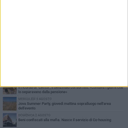
PIÙ LETTI QUESTA SETTIMANA
MERCOLEDÌ 5 AGOSTO
Barletta piange Gioacchino Dagnello: 64enne barlettano investito
all'alba a Trani
GIOVEDÌ 6 AGOSTO
Il ricordo di "Cecco", il benzinaio col sorriso: «Contava i giorni che
lo separavano dalla pensione»
MERCOLEDÌ 5 AGOSTO
Jova Summer Party, giovedì mattina sopralluogo nell'area
dell'evento
DOMENICA 2 AGOSTO
Beni confiscati alla mafia. Nasce il servizio di Co-housing