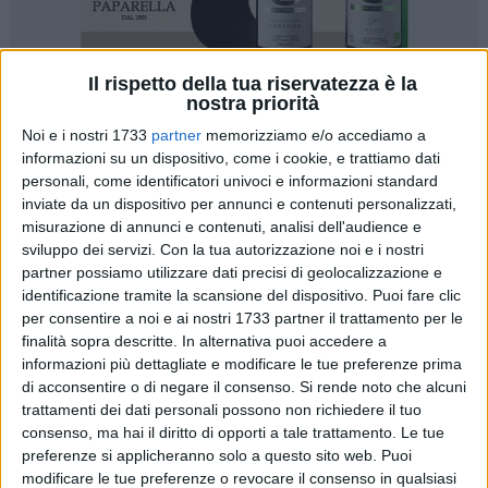
Il rispetto della tua riservatezza è la
nostra priorità
Noi e i nostri 1733
partner
memorizziamo e/o accediamo a
informazioni su un dispositivo, come i cookie, e trattiamo dati
personali, come identificatori univoci e informazioni standard
«Desidero esprimere il mio più sincero orgoglio e le mie
inviate da un dispositivo per annunci e contenuti personalizzati,
misurazione di annunci e contenuti, analisi dell'audience e
congratulazioni a
Gabriele Ricatti
e
Gabriel Stefan Lungu
,
sviluppo dei servizi.
Con la tua autorizzazione noi e i nostri
giovani della nostra comunità premiati nell'ambito del
partner possiamo utilizzare dati precisi di geolocalizzazione e
"Premio Nazionale Supereroe d'Italia 2025/2026"
, svoltosi a
identificazione tramite la scansione del dispositivo. Puoi fare clic
Gravina in Puglia. Un riconoscimento importante che
per consentire a noi e ai nostri 1733 partner il trattamento per le
valorizza gesti di coraggio, solidarietà e senso civico. Valori
finalità sopra descritte. In alternativa puoi accedere a
che questi ragazzi hanno dimostrato con il loro
informazioni più dettagliate e modificare le tue preferenze prima
comportamento, rendendo onore alla nostra città.»
Così il
di acconsentire o di negare il consenso.
Si rende noto che alcuni
trattamenti dei dati personali possono non richiedere il tuo
sindaco di Barletta Mino Cannito.
consenso, ma hai il diritto di opporti a tale trattamento. Le tue
preferenze si applicheranno solo a questo sito web. Puoi
Due giovani di Barletta tra i "Supereroi d'Italia", il
modificare le tue preferenze o revocare il consenso in qualsiasi