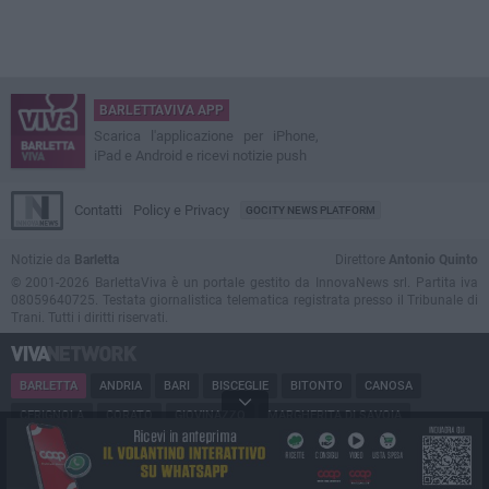
BARLETTAVIVA APP
Scarica l'applicazione per iPhone,
iPad e Android e ricevi notizie push
Contatti
Policy e Privacy
GOCITY NEWS PLATFORM
Notizie da
Barletta
Direttore
Antonio Quinto
© 2001-2026 BarlettaViva è un portale gestito da InnovaNews srl. Partita iva
08059640725. Testata giornalistica telematica registrata presso il Tribunale di
Trani. Tutti i diritti riservati.
BARLETTA
ANDRIA
BARI
BISCEGLIE
BITONTO
CANOSA
CERIGNOLA
CORATO
GIOVINAZZO
MARGHERITA DI SAVOIA
MINERVINO
MODUGNO
MOLFETTA
PUGLIA
RUVO
SAN FERDINANDO
SPINAZZOLA
TERLIZZI
TRANI
TRINITAPOLI