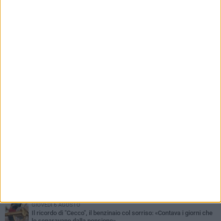
PIÙ LETTI QUESTA SETTIMANA
MERCOLEDÌ 5 AGOSTO
Barletta piange Gioacchino Dagnello: 64enne barlettano investito
all'alba a Trani
GIOVEDÌ 6 AGOSTO
Il ricordo di "Cecco", il benzinaio col sorriso: «Contava i giorni che
lo separavano dalla pensione»