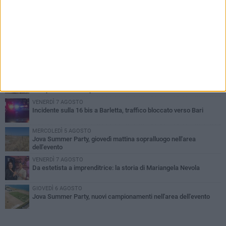
PIÙ LETTI QUESTA SETTIMANA
MERCOLEDÌ 5 AGOSTO
Barletta piange Gioacchino Dagnello: 64enne barlettano investito
all'alba a Trani
GIOVEDÌ 6 AGOSTO
Il ricordo di "Cecco", il benzinaio col sorriso: «Contava i giorni che
lo separavano dalla pensione»
VENERDÌ 7 AGOSTO
Incidente sulla 16 bis a Barletta, traffico bloccato verso Bari
MERCOLEDÌ 5 AGOSTO
Jova Summer Party, giovedì mattina sopralluogo nell'area
dell'evento
VENERDÌ 7 AGOSTO
Da estetista a imprenditrice: la storia di Mariangela Nevola
GIOVEDÌ 6 AGOSTO
Jova Summer Party, nuovi campionamenti nell'area dell'evento