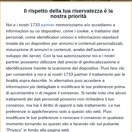
Il rispetto della tua riservatezza è la
nostra priorità
87
Noi e i nostri 1733
partner
memorizziamo e/o accediamo a
informazioni su un dispositivo, come i cookie, e trattiamo dati
personali, come identificatori univoci e informazioni standard
inviate da un dispositivo per annunci e contenuti personalizzati,
«Domani sarà una giornata storica per il nostro territorio
misurazione di annunci e contenuti, analisi dell'audience e
poiché si deciderà in provincia l'ampliamento della discarica
sviluppo dei servizi.
Con la tua autorizzazione noi e i nostri
di San Procopio». Si legge nella nota a firma dell'avv.
partner possiamo utilizzare dati precisi di geolocalizzazione e
identificazione tramite la scansione del dispositivo. Puoi fare clic
Michele Cianci, presidente del comitato Operazione Aria
per consentire a noi e ai nostri 1733 partner il trattamento per le
Pulita Bat. «La proprietà della discarica, che ha interessi in
finalità sopra descritte. In alternativa puoi accedere a
diversi settori, tra cui anche quello editoriale, ha chiesto alla
informazioni più dettagliate e modificare le tue preferenze prima
Provincia BAT di raddoppiare il conferimento dei rifiuti
di acconsentire o di negare il consenso.
Si rende noto che alcuni
speciali, una richiesta che va avanti da circa un decennio!
trattamenti dei dati personali possono non richiedere il tuo
Infatti, vogliono buttare in discarica dalle attuali 340
consenso, ma hai il diritto di opporti a tale trattamento. Le tue
tonnellate al giorno a 600 tonnellate.
preferenze si applicheranno solo a questo sito web. Puoi
modificare le tue preferenze o revocare il consenso in qualsiasi
momento tornando su questo sito e facendo clic sul pulsante
Questo significherebbe un raddoppio della pericolosità per
"Privacy" in fondo alla pagina web.