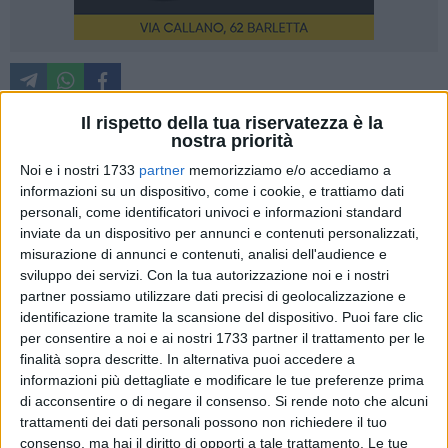
Il rispetto della tua riservatezza è la
nostra priorità
«Ancora emissioni dall'inceneritore BUZZI: la salute dei
Noi e i nostri 1733
partner
memorizziamo e/o accediamo a
cittadini della BAT vale meno del silenzio delle istituzioni?».
informazioni su un dispositivo, come i cookie, e trattiamo dati
Così il presidente del Comitato operazione aria pulita Bat,
personali, come identificatori univoci e informazioni standard
Michele Cianci.
inviate da un dispositivo per annunci e contenuti personalizzati,
misurazione di annunci e contenuti, analisi dell'audience e
sviluppo dei servizi.
Con la tua autorizzazione noi e i nostri
«Il Comitato Operazione Aria Pulita BAT torna, ancora una
partner possiamo utilizzare dati precisi di geolocalizzazione e
volta, a denunciare pubblicamente quanto documentato
identificazione tramite la scansione del dispositivo. Puoi fare clic
nelle immagini scattate nella serata del 6 marzo 2026, nelle
per consentire a noi e ai nostri 1733 partner il trattamento per le
quali appare chiaramente visibile una consistente emissione
finalità sopra descritte. In alternativa puoi accedere a
di fumi proveniente dall'area industriale riconducibile
informazioni più dettagliate e modificare le tue preferenze prima
all'inceneritore della BUZZI S.r.l.
di acconsentire o di negare il consenso.
Si rende noto che alcuni
trattamenti dei dati personali possono non richiedere il tuo
consenso, ma hai il diritto di opporti a tale trattamento. Le tue