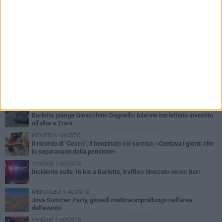
PIÙ LETTI QUESTA SETTIMANA
MERCOLEDÌ 5 AGOSTO
Barletta piange Gioacchino Dagnello: 64enne barlettano investito
all'alba a Trani
GIOVEDÌ 6 AGOSTO
Il ricordo di "Cecco", il benzinaio col sorriso: «Contava i giorni che
lo separavano dalla pensione»
VENERDÌ 7 AGOSTO
Incidente sulla 16 bis a Barletta, traffico bloccato verso Bari
MERCOLEDÌ 5 AGOSTO
Jova Summer Party, giovedì mattina sopralluogo nell'area
dell'evento
VENERDÌ 7 AGOSTO